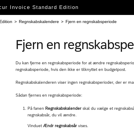
cur Invoice Standard Edition
Edition
>
Regnskabskalendere
>
Fjern en regnskabsperiode
Fjern en regnskabspe
Du kan fjerne en regnskabsperiode for at ændre regnskabsperio
regnskabsperiode, hvis den ikke er tilknyttet en budgetpost.
Regnskabskalenderen viser ingen regnskabsperioder, der er mar
Sådan fjernes en regnskabsperiode:
På fanen
Regnskabskalender
skal du vælge et regnskabså
regnskabsår, du vil ændre.
Vinduet
Ændr regnskabsår
vises.