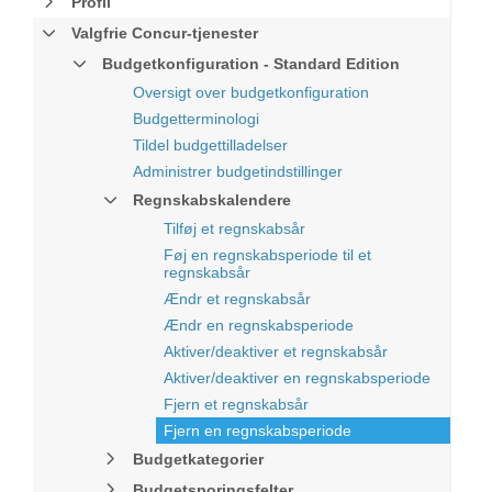
Profil
Valgfrie Concur-tjenester
Budgetkonfiguration - Standard Edition
Oversigt over budgetkonfiguration
Budgetterminologi
Tildel budgettilladelser
Administrer budgetindstillinger
Regnskabskalendere
Tilføj et regnskabsår
Føj en regnskabsperiode til et
regnskabsår
Ændr et regnskabsår
Ændr en regnskabsperiode
Aktiver/deaktiver et regnskabsår
Aktiver/deaktiver en regnskabsperiode
Fjern et regnskabsår
Fjern en regnskabsperiode
Budgetkategorier
Budgetsporingsfelter