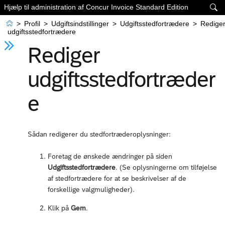
Hjælp til administration af Concur Invoice Standard Edition


>
Profil
>
Udgiftsindstillinger
>
Udgiftsstedfortrædere
>
Redige
udgiftsstedfortrædere
Rediger
udgiftsstedfortræder
e
Sådan redigerer du stedfortræderoplysninger:
Foretag de ønskede ændringer på siden
Udgiftsstedfortrædere
. (Se oplysningerne om tilføjelse
af stedfortrædere for at se beskrivelser af de
forskellige valgmuligheder).
Klik på
Gem
.