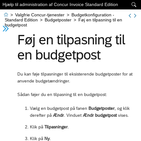
Hjælp til administration af Concur Invoice Standard Edition


>
Valgfrie Concur-tjenester
>
Budgetkonfiguration -
Standard Edition
>
Budgetposter
>
Føj en tilpasning til en
budgetpost
Føj en tilpasning til
en budgetpost
Du kan føje tilpasninger til eksisterende budgetposter for at
anvende budgetændringer.
Sådan føjer du en tilpasning til en budgetpost:
Vælg en budgetpost på fanen
Budgetposter
, og klik
derefter på
Ændr
. Vinduet
Ændr budgetpost
vises.
Klik på
Tilpasninger
.
Klik på
Ny
.