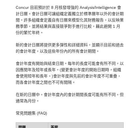
Concur 目前預計於 8 月核發增強的 Analysis/Intelligence 會
計日曆。會計日曆可讓組織定義獨立於標準曆年以外的會計期
間。許多組織會定義自有日曆來模型化其財務報告，以反映業
務季節，並將結果與直接競爭對手進行比較，藉此避開 1 月
份的繁忙年終。
新的會計日曆將提供更多彈性和詳細資料，並顯示目前和過去
的會計年度，以及這些年份內的所有會計期間。
會計年度有開始與結束日期。每年的長度可能會有所不同，以
因應閏年及短年或長年。(變更會計年度的開始日期時，組織
會使用短年和長年。)會計年度與先前的會計年度不可重疊，
而各會計年度之間也不可有間隔。
在新的日曆中，會計年度內的會計期間長度可能有所不同，但
通常為月份。
常見問題集 (FAQ)
問題
答案