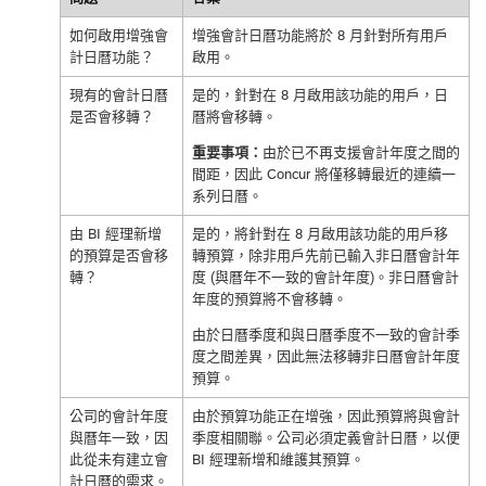
如何啟用增強會
增強會計日曆功能將於 8 月針對所有用戶
計日曆功能？
啟用。
現有的會計日曆
是的，針對在 8 月啟用該功能的用戶，日
是否會移轉？
曆將會移轉。
重要事項：
由於已不再支援會計年度之間的
間距，因此 Concur 將僅移轉最近的連續一
系列日曆。
由 BI 經理新增
是的，將針對在 8 月啟用該功能的用戶移
的預算是否會移
轉預算，除非用戶先前已輸入非日曆會計年
轉？
度 (與曆年不一致的會計年度)。非日曆會計
年度的預算將不會移轉。
由於日曆季度和與日曆季度不一致的會計季
度之間差異，因此無法移轉非日曆會計年度
預算。
公司的會計年度
由於預算功能正在增強，因此預算將與會計
與曆年一致，因
季度相關聯。公司必須定義會計日曆，以便
此從未有建立會
BI 經理新增和維護其預算。
計日曆的需求。