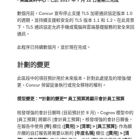
-
美國資料中心：已於 2017 年 7 月 12 日星期三完成
數個月前，Concur 宣布停止支援 TLS 加密通訊協定版本 1.0
的週期，並持續支援較安全的 TLS 版本 1.1 和 1.2。在此背景
下，TLS 通訊協定允許手機或電腦與雲端基礎服務的安全來回
通訊。
此程序已持續數個月，並於現在完成。
計劃的變更
此區段中的項目預計用於未來版本。針對此處提及的增強/變
更，Concur 保留延後執行或完全移除的權利。
模型變更：**計劃的變更** 員工預算將顯示會計員工預算
核發增強的會計日曆時 (目前預計於 8 月)，Cognos 模型中的
[員工預算] 將顯示 [會計員工預算]。核發增強的會計日曆後，
在報告中使用
[年]
欄位 (
[費用] > [清單] > [員工預算]
) 作為顯
示欄的自訂報告將需要以新的
[年度名稱]
欄位 (
[費用] > [清