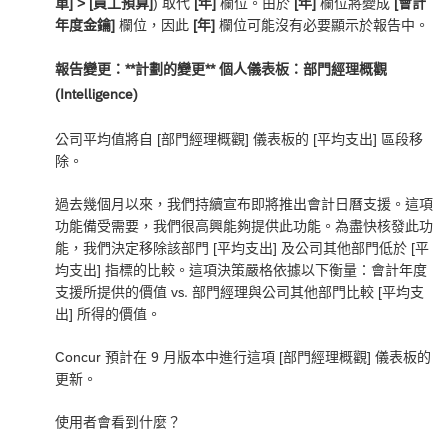
單] > [員工預算]
) 取代
[年]
欄位。由於
[年]
欄位將變成
[會計
年度金鑰]
欄位，因此
[年]
欄位可能沒有必要顯示於報告中。
報告變更：**計劃的變更** 個人儀表板：部門經理概觀
(Intelligence)
公司平均值將自 [部門經理概觀] 儀表板的 [平均支出] 區段移
除。
過去幾個月以來，我們持續宣布即將推出會計日曆支援。這項
功能備受需要，我們很高興能夠提供此功能。為盡快核發此功
能，我們決定移除該部門 [平均支出] 及公司其他部門低於 [平
均支出] 指標的比較。這項決策嚴格依據以下衡量：會計年度
支援所提供的價值 vs. 部門經理與公司其他部門比較 [平均支
出] 所得的價值。
Concur 預計在 9 月版本中進行這項 [部門經理概觀] 儀表板的
更新。
使用者會看到什麼？