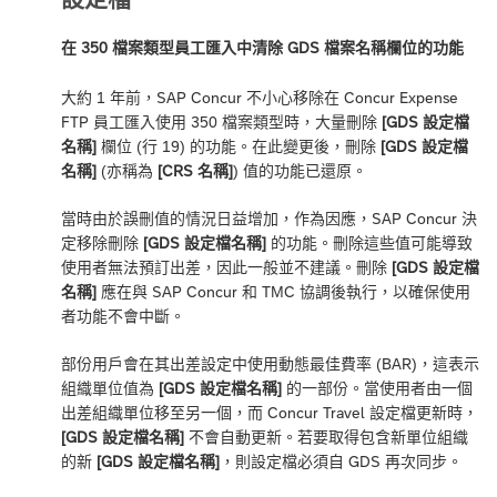
在 350 檔案類型員工匯入中清除 GDS 檔案名稱欄位的功能
大約 1 年前，SAP Concur 不小心移除在 Concur Expense
FTP 員工匯入使用 350 檔案類型時，大量刪除
[GDS 設定檔
名稱]
欄位 (行 19) 的功能。在此變更後，刪除
[GDS 設定檔
名稱]
(亦稱為
[CRS 名稱]
) 值的功能已還原。
當時由於誤刪值的情況日益增加，作為因應，SAP Concur 決
定移除刪除
[GDS 設定檔名稱]
的功能。刪除這些值可能導致
使用者無法預訂出差，因此一般並不建議。刪除
[GDS 設定檔
名稱]
應在與 SAP Concur 和 TMC 協調後執行，以確保使用
者功能不會中斷。
部份用戶會在其出差設定中使用動態最佳費率 (BAR)，這表示
組織單位值為
[GDS 設定檔名稱]
的一部份。當使用者由一個
出差組織單位移至另一個，而 Concur Travel 設定檔更新時，
[GDS 設定檔名稱]
不會自動更新。若要取得包含新單位組織
的新
[GDS 設定檔名稱]
，則設定檔必須自 GDS 再次同步。