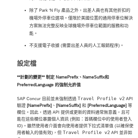
除了 Park ‘N Fly 產品之外，出差人員也有其他折扣的
機場外停車位選項。僅限於美國位置的通用停車位解決
方案無法完整反映全球機場外停車位範圍的服務和功
能。
不支援電子收據 (需要出差人員的人工報銷程序)。
設定檔
**計劃的變更** 制定 NamePrefix、NameSuffix和
PreferredLanguage 的強制允許值
Travel Profile v2
SAP Concur 目前並未強制透過
API
驗證
[NamePrefix]
、
[NameSuffix]
和
[PreferredLanguage]
等
欄位。因此，透過 API 提供或更新的資料通常無意義，且可
能在這些欄位暴露個人資訊 (例如：首碼欄位中的使用者登入
ID)。雖然使用者介面會向使用者提供下拉式清單值 (以確保使
Travel Profile v2
用者輸入的值有效)，但
API 並非如