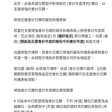
此外，此版本還在模型中新增新的 [會計年度序列] 欄位，以
支援增強的會計日曆。
檢視支援會計日曆的報告和儀表板
若要在支援增強會計日曆的報告和儀表板上檢視會計年度資
訊，您必須在 [報告設定] 的
[偏好設定]
索引標籤上，勾選 (啟
用)
[預設為支援會計年度的報告中的會計年度]
核取方塊。
勾選核取方塊時，其會計日曆已增強的報告和儀表板將與會計
年度一致。此核取方塊為針對整個公司的全域設定。
當勾選 (啟用) 此核取方塊時，訊息
[會計日曆已啟用：][日期
期間對應至管理員設定的會計日曆]
隨即顯示在支援會計日曆
的儀表板頂部。
增強會計日曆的會計年度欄位模型變更
8 月版本中已核發增強會計日曆，下列 [年度] 欄位已變更為金
鑰欄位，且與模型中 [年度] 欄位相同資料夾的欄位有新的 [年