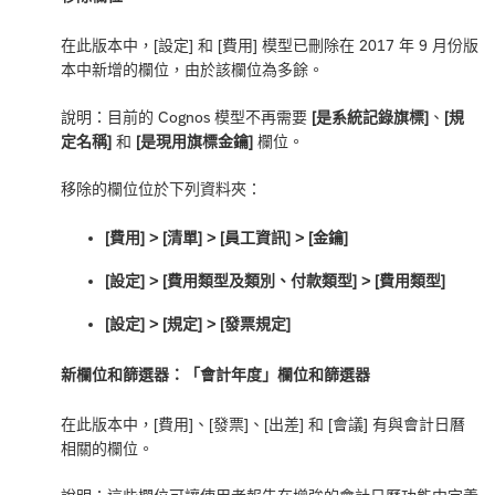
在此版本中，[設定] 和 [費用] 模型已刪除在 2017 年 9 月份版
本中新增的欄位，由於該欄位為多餘。
說明：目前的 Cognos 模型不再需要
[是系統記錄旗標]
、
[規
定名稱]
和
[是現用旗標金鑰]
欄位。
移除的欄位位於下列資料夾：
[費用] > [清單] > [員工資訊] > [金鑰]
[設定] > [費用類型及類別、付款類型] > [費用類型]
[設定] > [規定] > [發票規定]
新欄位和篩選器：「會計年度」欄位和篩選器
在此版本中，[費用]、[發票]、[出差] 和 [會議] 有與會計日曆
相關的欄位。