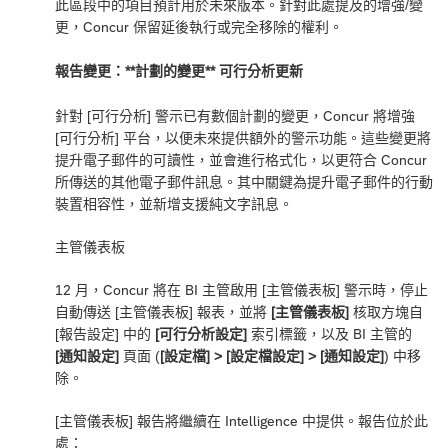
此區段中的項目預計用於未來版本。針對此處提及的增強/變
更，Concur 保留延後執行或完全移除的權利。
報告變更：**計劃的變更** 可行分析更新
針對 [可行分析] 警示已有數個計劃的變更，Concur 將增強
[可行分析] 平台，以便未來提供額外的警示功能。這些變更將
提升電子郵件的可讀性，並會進行格式化，以更符合 Concur
所傳送的其他電子郵件訊息。其中關鍵為提升電子郵件的行動
裝置相容性，並新增支援純文字訊息。
主管儀表板
12 月，Concur 將在 BI 主管啟用 [主管儀表板] 警示時，停止
自動傳送 [主管儀表板] 報表，並將
[主管儀表板]
核取方塊自
[報告設定] 中的
[可行分析設定]
索引標籤，以及 BI 主管的
[通知設定]
頁面 (
[設定檔] > [設定檔設定] > [通知設定]
) 中移
除。
[主管儀表板] 報告將繼續在 Intelligence 中提供。報告位於此
處：