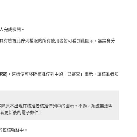
人完成檢閱。
。具有檢視此佇列權限的所有使用者皆可看到此圖示，無論身分
審查]
。這樣便可移除核准佇列中的「已審查」圖示，讓核准者知
移除原本出現在核准者核准佇列中的圖示。不過，系統無法叫
准者更新後的電子郵件。
的稽核軌跡中。