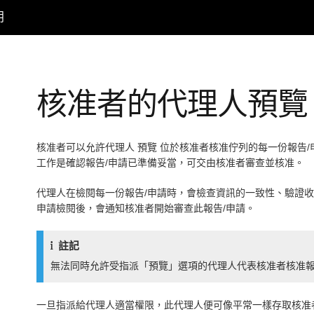
明
核准者的代理人預覽
核准者可以允許代理人
預覽
位於核准者核准佇列的每一份報告/
工作是確認報告/申請已準備妥當，可交由核准者審查並核准。
代理人在檢閱每一份報告/申請時，會檢查資訊的一致性、驗證收
申請檢閱後，會通知核准者開始審查此報告/申請。
註記
無法同時允許受指派「預覽」選項的代理人代表核准者核准報
一旦指派給代理人適當權限，此代理人便可像平常一樣存取核准