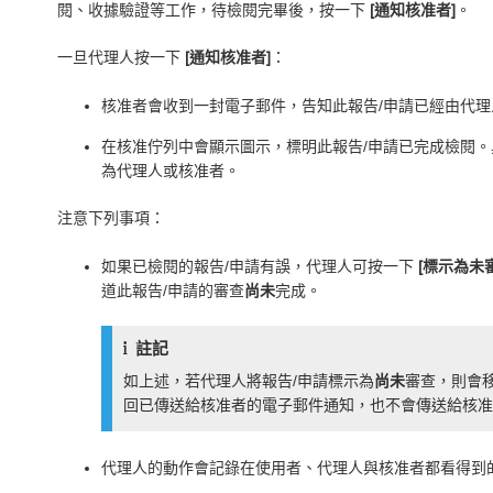
閱、收據驗證等工作，待檢閱完畢後，按一下
[通知核准者]
。
一旦代理人按一下
[通知核准者]
：
核准者會收到一封電子郵件，告知此報告/申請已經由代理
在核准佇列中會顯示圖示，標明此報告/申請已完成檢閱
為代理人或核准者。
注意下列事項：
如果已檢閱的報告/申請有誤，代理人可按一下
[標示為未
道此報告/申請的審查
尚未
完成。
註記
如上述，若代理人將報告/申請標示為
尚未
審查，則會
回已傳送給核准者的電子郵件通知，也不會傳送給核
代理人的動作會記錄在使用者、代理人與核准者都看得到