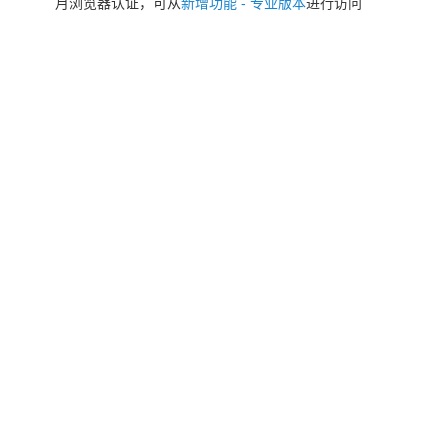
月浏览器认证，可从
新增功能 - 专业版本
进行访问