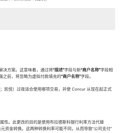
款解决方案。这意味着，通过将
“描述”
字段与新
“商户名称”
字段相
强之前，将忽略为虚拟付款填充的
“商户名称”
字段。
凯悦）过夜适合使用哪项交易，并使 Concur 从现在起正式
新字段交易属性。此更改的目的是使用布拉德斯科银行利率方法代替
认的美元资金转换。这两种转换利率可能不同，从而导致“公司支付”