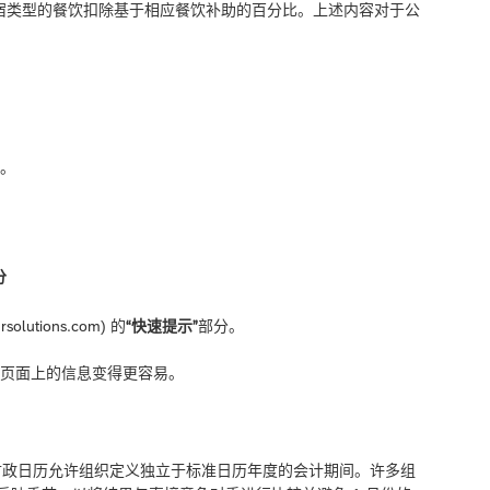
不同住宿类型的餐饮扣除基于相应餐饮补助的百分比。上述内容对于公
性。
分
solutions.com) 的
“快速提示”
部分。
问页面上的信息变得更容易。
政日历。财政日历允许组织定义独立于标准日历年度的会计期间。许多组