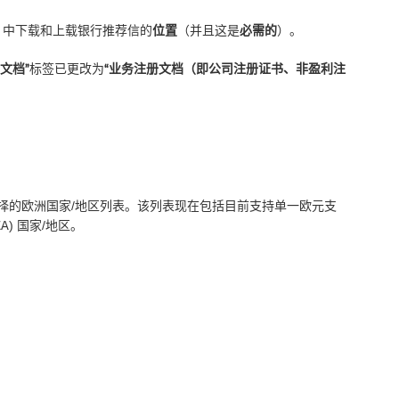
(UI) 中下载和上载银行推荐信的
位置
（并且这是
必需的
）。
文档”
标签已更改为
“业务注册文档（即公司注册证书、非盈利注
择的欧洲国家/地区列表。该列表现在包括目前支持单一欧元支
EA) 国家/地区。