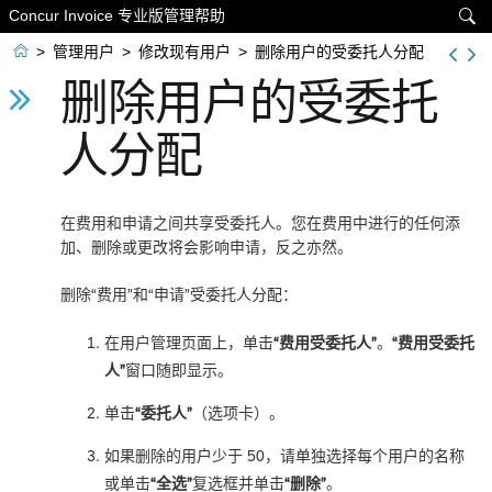
Concur Invoice 专业版管理帮助


>
管理用户
>
修改现有用户
>
删除用户的受委托人分配
删除用户的受委托
人分配
在费用和申请之间共享受委托人。您在费用中进行的任何添
加、删除或更改将会影响申请，反之亦然。
删除“费用”和“申请”受委托人分配：
在用户管理页面上，单击
“费用受委托人”
。
“费用受委托
人”
窗口随即显示。
单击
“委托人”
（选项卡）。
如果删除的用户少于 50，请单独选择每个用户的名称
或单击
“全选”
复选框并单击
“删除”
。