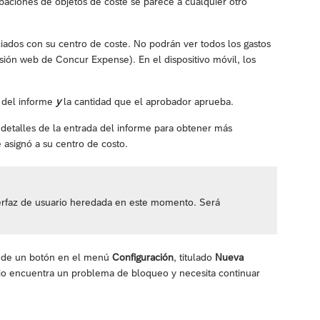
obaciones de objetos de coste se parece a cualquier otro
ciados con su centro de coste. No podrán ver todos los gastos
rsión web de Concur Expense). En el dispositivo móvil, los
l del informe
y
la cantidad que el aprobador aprueba.
detalles de la entrada del informe para obtener más
 asignó a su centro de costo.
nterfaz de usuario heredada en este momento. Será
és de un botón en el menú
Configuración
, titulado
Nueva
ario encuentra un problema de bloqueo y necesita continuar