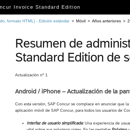
ncur Invoice Standard Edition
ido, formato HTML) - Edición estándar
>
Móvil
>
Años anteriores
>
2
Resumen de administ
Standard Edition de 
Actualización nº 1
Android / iPhone – Actualización de la pant
Con esta versión, SAP Concur se complace en anunciar que la 
aplicación móvil de SAP Concur, para todos los usuarios de Conc
Interfaz de usuario simplificada:
Una experiencia de usuari
vital sobre sus próximos viajes. En las pestañas
Próximo