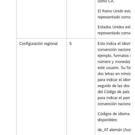
como CA.
El Reino Unido está
representado como U
Estados Unidos está
representado como U
Configuración regional
S
Esto indica el idioma 
convención nacional (
ejemplo, formatos de
número y moneda) pa
este usuario. Su form
dos letras en minúscu
para indicar el idioma
seguido de las dos let
del Código de país I
para indicar el país de
convención nacional.
Códigos de idioma
disponibles:
de_AT alemán (Austri