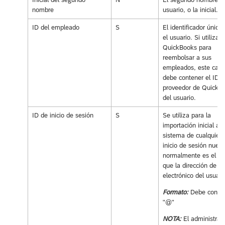
nombre
usuario, o la inicial.
ID del empleado
S
El identificador único
el usuario. Si utiliza
QuickBooks para
reembolsar a sus
empleados, este cam
debe contener el ID d
proveedor de QuickB
del usuario.
ID de inicio de sesión
S
Se utiliza para la
importación inicial al
sistema de cualquier 
inicio de sesión nuev
normalmente es el m
que la dirección de co
electrónico del usuari
Formato:
Debe conte
"@"
NOTA:
El administrad