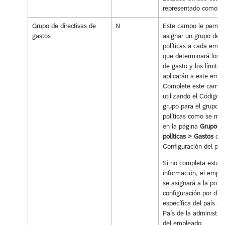
representado como U
Grupo de directivas de
N
Este campo le permit
gastos
asignar un grupo de
políticas a cada emp
que determinará los t
de gasto y los límites
aplicarán a este emp
Complete este camp
utilizando el Código 
grupo para el grupo d
políticas como se mu
en la página
Grupos 
políticas > Gastos
de 
Configuración del pro
Si no completa esta
información, el empl
se asignará a la polít
configuración por def
específica del país s
País de la administra
del empleado.