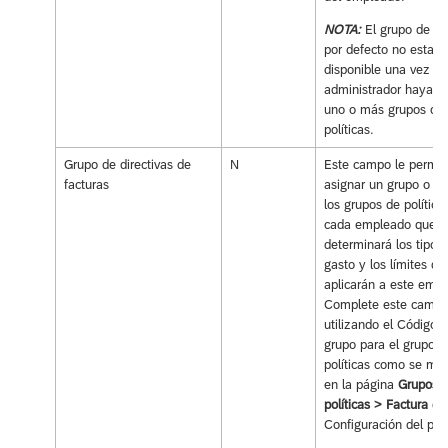
NOTA:
El grupo de pol
por defecto no estará
disponible una vez el
administrador haya c
uno o más grupos de
políticas.
Grupo de directivas de
N
Este campo le permit
facturas
asignar un grupo o to
los grupos de política
cada empleado que
determinará los tipos
gasto y los límites qu
aplicarán a este emp
Complete este camp
utilizando el Código 
grupo para el grupo d
políticas como se mu
en la página
Grupos 
políticas > Factura
de 
Configuración del pro