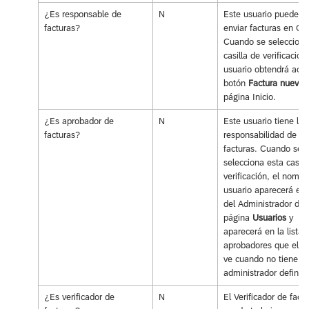
¿Es responsable de
N
Este usuario puede cr
facturas?
enviar facturas en Co
Cuando se selecciona
casilla de verificación,
usuario obtendrá acce
botón
Factura nueva
e
página Inicio.
¿Es aprobador de
N
Este usuario tiene la
facturas?
responsabilidad de ap
facturas. Cuando se
selecciona esta casill
verificación, el nombr
usuario aparecerá en l
del Administrador de 
página
Usuarios
y
aparecerá en la lista 
aprobadores que el u
ve cuando no tiene u
administrador definid
¿Es verificador de
N
El Verificador de fact