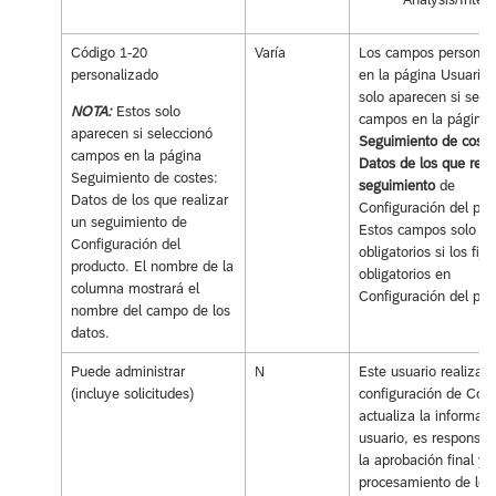
Código 1-20
Varía
Los campos personal
personalizado
en la página Usuario.
solo aparecen si sele
NOTA:
Estos solo
campos en la página
aparecen si seleccionó
Seguimiento de coste
campos en la página
Datos de los que real
Seguimiento de costes:
seguimiento
de
Datos de los que realizar
Configuración del pro
un seguimiento de
Estos campos solo se
Configuración del
obligatorios si los fij
producto. El nombre de la
obligatorios en
columna mostrará el
Configuración del pro
nombre del campo de los
datos.
Puede administrar
N
Este usuario realiza l
(incluye solicitudes)
configuración de Conc
actualiza la informaci
usuario, es responsab
la aprobación final y e
procesamiento de los