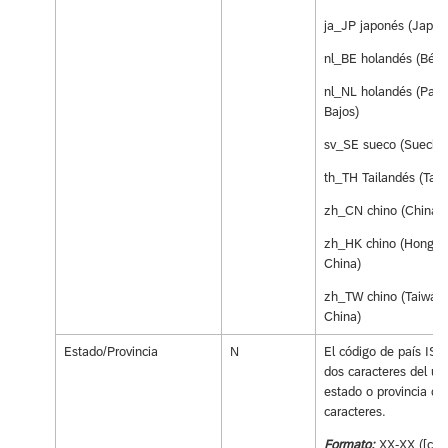
ja_JP japonés (Japón
nl_BE holandés (Bélgi
nl_NL holandés (País
Bajos)
sv_SE sueco (Suecia)
th_TH Tailandés (Tail
zh_CN chino (China)
zh_HK chino (Hong K
China)
zh_TW chino (Taiwán,
China)
Estado/Provincia
N
El código de país ISO
dos caracteres del us
estado o provincia de
caracteres.
Formato:
XX-XX ([cód