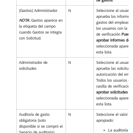
de gastos
.
(Gastos) Administrador
N
Seleccione al usuario
aprueba los informes
NOTA:
Gastos aparece en
gastos del empleado.
la etiqueta del campo
los usuarios con la cas
cuando Gastos se integra
de verificación
Puede
con Solicitud.
aprobar informes de 
seleccionada aparece
esta lista.
Administrador de
N
Seleccione al usuario
solicitudes
aprueba las solicitud
autorización del emp
Todos los usuarios co
casilla de verificación
aprobar solicitudes
seleccionada aparece
esta lista.
Auditoría de gasto
N
Seleccione el valor
obligatoria (solo
apropiado:
disponible si se compró el
La auditoría es
Servicio de auditoría)