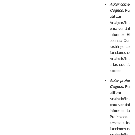
Autor comercia
Cognos:
Pued
utilizar
Analysis/Intell
para ver datos
informes. El ti
licencia Comer
restringe las
funciones de
Analysis/Intell
a las que tiene
acceso.
Autor profesio
Cognos:
Pued
utilizar
Analysis/Intell
para ver datos
informes. La li
Profesional ot
acceso a todas
funciones de
Analysis/Intell