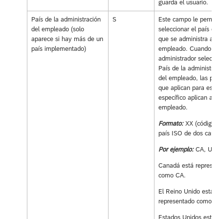
guarda el usuario.
País de la administración
S
Este campo le permit
del empleado (solo
seleccionar el país de
aparece si hay más de un
que se administra al
país implementado)
empleado. Cuando el
administrador selecci
País de la administra
del empleado, las polí
que aplican para ese 
específico aplican al
empleado.
Formato:
XX (código 
país ISO de dos carac
Por ejemplo:
CA, UK,
Canadá está represe
como CA.
El Reino Unido está
representado como U
Estados Unidos está