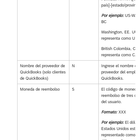
país]-[estado/provincia
Por ejemplo:
US-WA, 
BC
Washington, EE. UU.
representa como US-
British Colombia, CA 
representa como CA-
Nombre del proveedor de
N
Ingrese el nombre del
QuickBooks (solo clientes
proveedor del emplea
de QuickBooks)
QuickBooks.
Moneda de reembolso
S
El código de moneda
reembolso de tres díg
del usuario.
Formato:
XXX
Por ejemplo:
El dólar
Estados Unidos está
representado como U