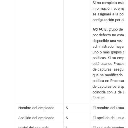
Si no completa esta
información, el empl
se asignará a la polít
configuración por def
NOTA:
El grupo de pol
por defecto no estará
disponible una vez el
administrador haya c
uno o más grupos de
políticas. Si su empre
está usando Procesa
de capturas, asegúre
que ha modificado la
política en Procesami
de capturas para que
coincida con la de la
Factura.
Nombre del empleado
S
El nombre del usuario
Apellido del empleado
S
El apellido del usuario
Inicial del segundo
N
El segundo nombre d