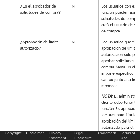
¿Es el aprobador de
N
Los usuarios con esta
solicitudes de compra?
función pueden aprob
solicitudes de compr
creó el usuario de soli
de compra.
¿Aprobación de límite
N
Los usuarios que tien
autorizado?
aprobación de límite 
autorización solo pue
aprobar solicitudes de
compra hasta un ciert
importe específico en 
campo junto a la lista
monedas.
NOTA:
El administrad
cliente debe tener la
función Es aprobador
facturas para fijar la
aprobación del límite
autorizado para el usu
Copyright
Disclaimer
Privacy
Legal
Trademark
Terms of
Statement
Disclosure
Use
¿Es el administrador de
N
Los usuarios con esta