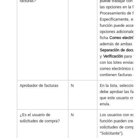
facturas?
puede trabajar con to
las opciones en la fu
Procesamiento de fac
Específicamente, est
función puede accede
opciones adicionales 
ficha
Correo electróni
además de ambas fic
Separación de docum
y
Verificación
para tra
con los lotes enviado
correo electrónico qu
contienen facturas ad
Aprobador de facturas
N
En la lista, seleccion
debe aprobar las fact
que este usuario crea
envía.
¿Es el usuario de
N
Los usuarios con esta
solicitudes de compra?
función pueden crear
solicitudes de compra 
"Solicitante").