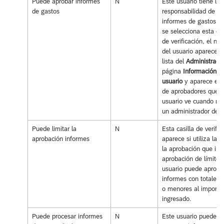
Puede aprobar informes
N
Este usuario tiene la
de gastos
responsabilidad de ap
informes de gastos. 
se selecciona esta cas
de verificación, el no
del usuario aparece e
lista del
Administrado
página
Información de
usuario
y aparece en l
de aprobadores que e
usuario ve cuando no 
un administrador defi
Puede limitar la
N
Esta casilla de verific
aprobación informes
aparece si utiliza la 
la aprobación que inc
aprobación de límites
usuario puede aproba
informes con totales 
o menores al importe
ingresado.
Puede procesar informes
N
Este usuario puede