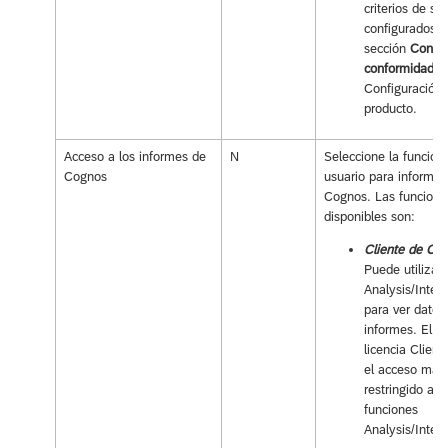
criterios de se
configurados e
sección
Contro
conformidad
d
Configuración 
producto.
Acceso a los informes de
N
Seleccione la función 
Cognos
usuario para informes
Cognos. Las funcione
disponibles son:
Cliente de Co
Puede utilizar
Analysis/Intell
para ver datos
informes. El ti
licencia Client
el acceso más
restringido a l
funciones
Analysis/Intell