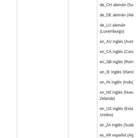
de_CH alemán (Suiza
de_DE alemán (Alema
de_LU alemán
(Luxemburgo)
en_AU inglés (Austral
en_CA inglés (Canad
en_GB inglés (Reino 
en_IE inglés (Irlanda)
en_IN inglés (India)
en_NZ inglés (Nueva
Zelanda)
en_US inglés (Estado
Unidos)
en_ZA inglés (Sudáfri
es_AR español (Argen