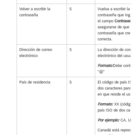
Volver a escribir la
S
Vuelva a escribir la
contraseña
contraseña que ingre
el campo
Contraseña
asegurarse de que la
contraseña que creó 
correcta.
Dirección de correo
S
La dirección de corre
electrónico
electrónico del usuari
Formato:
Debe conten
"@"
País de residencia
S
El código de país ISO
dos caracteres para el
en que reside el usuar
Formato:
XX (código 
país ISO de dos carac
Por ejemplo:
CA, UK,
Canadá está represe