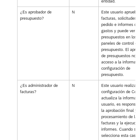
entidad.
¿Es aprobador de
N
Este usuario aprueba
presupuesto?
facturas, solicitudes 
pedido e informes de
gastos y puede ver lo
presupuestos en los
paneles de control de
presupuesto. El apro
de presupuestos no t
acceso a la informaci
configuración de
presupuesto.
¿Es administrador de
N
Este usuario realiza l
facturas?
configuración de Conc
actualiza la informaci
usuario, es responsab
la aprobación final y e
procesamiento de las
facturas y la ejecució
informes. Cuando se
selecciona esta casill