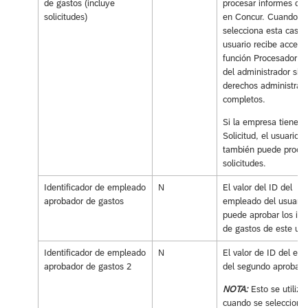
de gastos (incluye
procesar informes de
solicitudes)
en Concur. Cuando s
selecciona esta casilla
usuario recibe acceso
función Procesador de
del administrador sin 
derechos administrati
completos.
Si la empresa tiene
Solicitud, el usuario
también puede proce
solicitudes.
Identificador de empleado
N
El valor del ID del
aprobador de gastos
empleado del usuario
puede aprobar los in
de gastos de este usu
Identificador de empleado
N
El valor de ID del em
aprobador de gastos 2
del segundo aprobado
NOTA:
Esto se utiliza
cuando se selecciona 