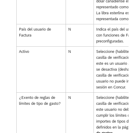
dólar canadiense está
representado como C
La libra esterlina está
representada como G
País del usuario de
N
Indica el país del usu
Factura
con funciones de Fac
preconfiguradas.
Activo
N
Seleccione (habilite) l
casilla de verificación 
este es un usuario act
se desactiva (deshabil
casilla de verificación,
usuario no puede inici
sesión en Concur.
¿Exento de reglas de
N
Seleccione (habilite) l
límites de tipo de gasto?
casilla de verificación 
este usuario no debe
cumplir los límites de 
importes de tipos de 
definidos en la págin