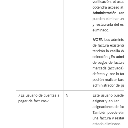
verificación, el usuari
obtendrá acceso al 
Administración
. Tamb
pueden eliminar una f
y restaurarla del esta
eliminado.
NOTA:
Los administr
de factura existentes
tendrán la casilla de
selección ¿Es adminis
de pagos de factura?
marcada (activada) po
defecto y, por lo tanto
podrán realizar tareas
administrador de pag
¿Es usuario de cuentas a
N
Este usuario puede cr
pagar de facturas?
asignar y anular
asignaciones de factu
También puede elimin
una factura y restaura
estado eliminado.