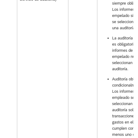
siempre obligat
Los informes d
empelado sie
se seleccionan
una auditoría.
La auditoría n
es obligatoria.
informes de es
empelado nun
seleccionan pa
auditoría.
Auditoría oblig
condicionalme
Los informes d
empleado se
seleccionan pa
auditoría solo s
transacciones 
gastos en el i
cumplen con a
menos uno de 