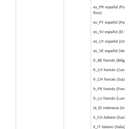
es_PR español (Puert
Rico)
es_PY español (Para
es_SV español (El Sa
es_UY español (Urug
es_VE español (Venez
fr_BE francés (Bélgica
fr_CA francés (Canad
fr_CH francés (Suiza)
fr_FR francés (Francia
fr_LU francés (Luxem
id_ID Indonesia (Indo
it_CH italiano (Suiza)
it_IT italiano (Italia)