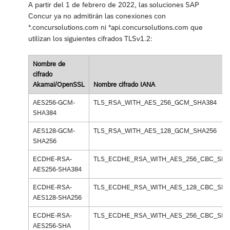
A partir del 1 de febrero de 2022, las soluciones SAP
Concur ya no admitirán las conexiones con
*.concursolutions.com ni *api.concursolutions.com que
utilizan los siguientes cifrados TLSv1.2:
Nombre de
cifrado
Akamai/OpenSSL
Nombre cifrado IANA
AES256-GCM-
TLS_RSA_WITH_AES_256_GCM_SHA384
SHA384
AES128-GCM-
TLS_RSA_WITH_AES_128_GCM_SHA256
SHA256
ECDHE-RSA-
TLS_ECDHE_RSA_WITH_AES_256_CBC_SHA
AES256-SHA384
ECDHE-RSA-
TLS_ECDHE_RSA_WITH_AES_128_CBC_SHA
AES128-SHA256
ECDHE-RSA-
TLS_ECDHE_RSA_WITH_AES_256_CBC_SHA
AES256-SHA