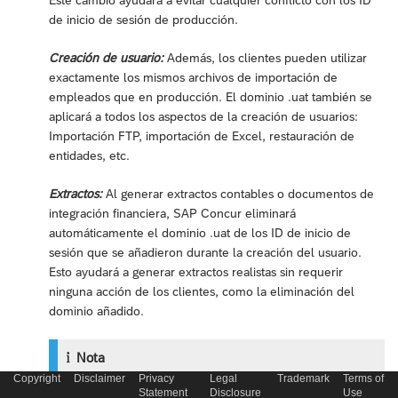
de inicio de sesión de producción.
Creación de usuario:
Además, los clientes pueden utilizar
exactamente los mismos archivos de importación de
empleados que en producción. El dominio .uat también se
aplicará a todos los aspectos de la creación de usuarios:
Importación FTP, importación de Excel, restauración de
entidades, etc.
Extractos:
Al generar extractos contables o documentos de
integración financiera, SAP Concur eliminará
automáticamente el dominio .uat de los ID de inicio de
sesión que se añadieron durante la creación del usuario.
Esto ayudará a generar extractos realistas sin requerir
ninguna acción de los clientes, como la eliminación del
dominio añadido.
Nota
Copyright
Disclaimer
Privacy
Legal
Trademark
Terms of
Estos cambios afectan a los PSE cuando se mueven o
Statement
Disclosure
Use