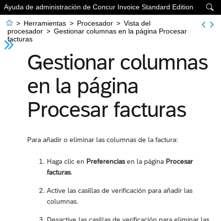
Ayuda de administración de Concur Invoice Standard Edition


>
Herramientas
>
Procesador
>
Vista del
procesador
>
Gestionar columnas en la página Procesar
facturas
Gestionar columnas
en la página
Procesar facturas
Para añadir o eliminar las columnas de la factura:
Haga clic en
Preferencias
en la página
Procesar
facturas
.
Active las casillas de verificación para añadir las
columnas.
Desactive las casillas de verificación para eliminar las