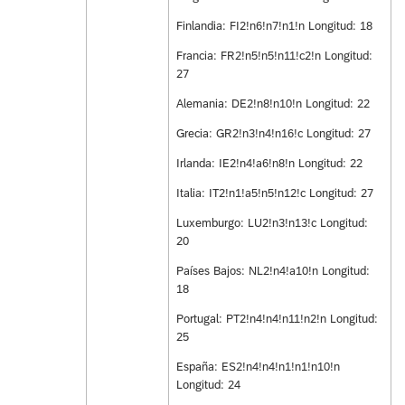
Finlandia: FI2!n6!n7!n1!n Longitud: 18
Francia: FR2!n5!n5!n11!c2!n Longitud:
27
Alemania: DE2!n8!n10!n Longitud: 22
Grecia: GR2!n3!n4!n16!c Longitud: 27
Irlanda: IE2!n4!a6!n8!n Longitud: 22
Italia: IT2!n1!a5!n5!n12!c Longitud: 27
Luxemburgo: LU2!n3!n13!c Longitud:
20
Países Bajos: NL2!n4!a10!n Longitud:
18
Portugal: PT2!n4!n4!n11!n2!n Longitud:
25
España: ES2!n4!n4!n1!n1!n10!n
Longitud: 24