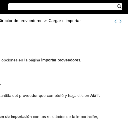

Director de proveedores
>
Cargar e importar
as opciones en la página
Importar proveedores
.
r
.
plantilla del proveedor que completó y haga clic en
Abrir
.
.
n de importación
con los resultados de la importación,