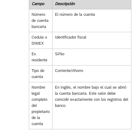
Campo
Descripción
Número
El número de la cuenta
de cuenta
bancaria
Cedula o
Identificador fiscal
DIMEX
Es
Sí/No
residente
Tipo de
Corriente/Ahorro
cuenta
Nombre
En inglés, el nombre bajo el cual se abrió
legal
la cuenta bancaria. Este valor debe
completo
coincidir exactamente con los registros del
del
banco.
propietario
de la
cuenta