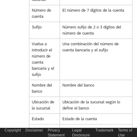
Número de
El número de 7 dígitos de la cuenta
cuenta
Sufijo
Número sufijo de 2 o 3 dígitos del
número de cuenta
Vuelva a
Una combinación del número de
introducir el
cuenta bancaria y el sufijo
número de
cuenta
bancaria y el
sufijo
Nombre del
Nombre del banco
banco
Ubicación de
Ubicación de la sucursal según lo
la sucursal
define el banco
Estado
Estado de la cuenta
Activo
Seleccione el estado de cuenta en la
Copyright
Disclaimer
Privacy
Legal
Trademark
Terms of
Statement
Disclosure
Use
lista.