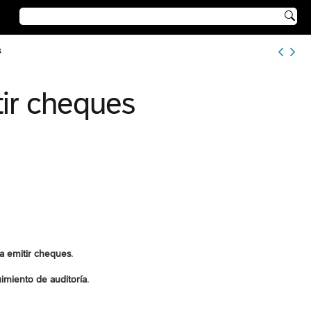

s
tir cheques
a emitir cheques
.
imiento de auditoría
.