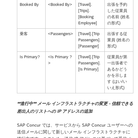
Booked By
<Booked By>
[Travel].
出張を予約
[Trips].
した従業員
[Booking
の名前 (姓名
Employee]
の形式)
乗客
<Passengers>
[Travel].[Trip
出張する従
Passengers].
業員 (姓名の
[Passenger]
形式)
Is Primary?
<Is Primary ?
[Travel].[Trip
従業員が第
>
Passengers].
一出張者で
[Is Primary]
あるかどう
かを示しま
す (はい/い
いえ形式)
**進行中** メール インフラストラクチャの変更 - 信頼できる
差出人のリストへの IP アドレスの追加
SAP Concur では、サービスから SAP Concur ユーザーへの
送信メールに関して新しいメール インフラストラクチャに