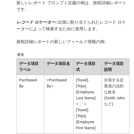
新しいレポート プロンプト定義の例は、旅程詳細レポート
です。
レコード ロケーター:
出張に割り当てられたレコード ロケ
ーターによって検索するために使用します。
旅程詳細レポートの新しいフィールド情報の例:
乗客
データ項目
データ項目名
データ項目
データ項目
ラベル
式
説明
Purchased
<Purchased
[Travel].
出張する従
By
By>
[Trips].
業員の法的
[Employee
な姓名
Last Name]
(Smith John
+ ', ' +
など)
[Travel].
[Trips].
[Employee
First Name]