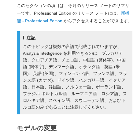
このセクションの項目は、今月のリリース ノートのサマリ
ーです。Professional Edition のリリース ノートには、
新機
能 - Professional Edition
からアクセスすることができます。
注記
このトピックは複数の言語で記載されていますが、
Analysis/Intelligence を利用できるのは、ブルガリア
語、クロアチア語、チェコ語、中国語 (繁体字)、中国
語 (簡体字)、デンマーク語、オランダ語、英語 (米
国)、英語 (英国)、フィンランド語、フランス語、フラ
ンス語 (カナダ)、ドイツ語、ハンガリー語、イタリア
語、日本語、韓国語、ノルウェー語、ポーランド語、
ブラジル ポルトガル語、ルーマニア語、ロシア語、ス
ロバキア語、スペイン語、スウェーデン語、およびト
ルコ語のみであることに注意してください。
モデルの変更