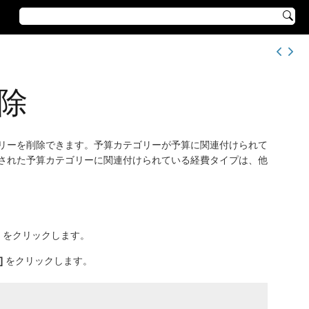

除
リーを削除できます。予算カテゴリーが予算に関連付けられて
された予算カテゴリーに関連付けられている経費タイプは、他
をクリックします。
]
をクリックします。