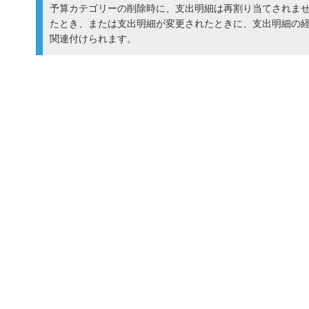
予算カテゴリーの削除時に、支出明細は再割り当てされませ
たとき、または支出明細が変更されたときに、支出明細の
関連付けられます。