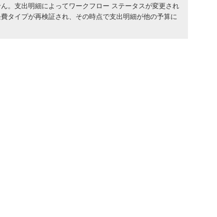
ん。支出明細によってワークフロー ステータスが変更され
経費タイプが再検証され、その時点で支出明細が他の予算に