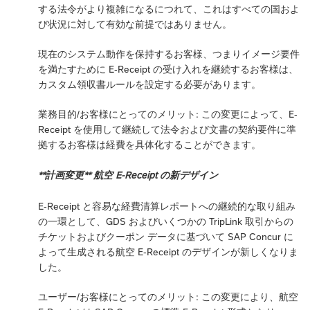
する法令がより複雑になるにつれて、これはすべての国およ
び状況に対して有効な前提ではありません。
現在のシステム動作を保持するお客様、つまりイメージ要件
を満たすために E-Receipt の受け入れを継続するお客様は、
カスタム領収書ルールを設定する必要があります。
業務目的/お客様にとってのメリット: この変更によって、E-
Receipt を使用して継続して法令および文書の契約要件に準
拠するお客様は経費を具体化することができます。
**計画変更** 航空 E-Receipt の新デザイン
E-Receipt と容易な経費清算レポートへの継続的な取り組み
の一環として、GDS およびいくつかの TripLink 取引からの
チケットおよびクーポン データに基づいて SAP Concur に
よって生成される航空 E-Receipt のデザインが新しくなりま
した。
ユーザー/お客様にとってのメリット: この変更により、航空