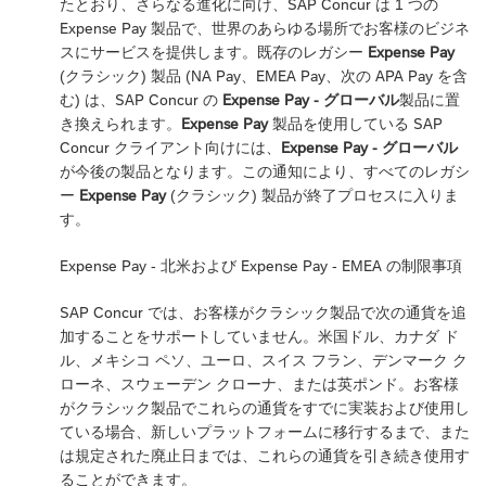
たとおり、さらなる進化に向け、SAP Concur は 1 つの
Expense Pay 製品で、世界のあらゆる場所でお客様のビジネ
スにサービスを提供します。既存のレガシー
Expense Pay
(クラシック) 製品 (NA Pay、EMEA Pay、次の APA Pay を含
む) は、SAP Concur の
Expense Pay - グローバル
製品に置
き換えられます。
Expense Pay
製品を使用している SAP
Concur クライアント向けには、
Expense Pay - グローバル
が今後の製品となります。この通知により、すべてのレガシ
ー
Expense Pay
(クラシック) 製品が終了プロセスに入りま
す。
Expense Pay - 北米および Expense Pay - EMEA の制限事項
SAP Concur では、お客様がクラシック製品で次の通貨を追
加することをサポートしていません。米国ドル、カナダ ド
ル、メキシコ ペソ、ユーロ、スイス フラン、デンマーク ク
ローネ、スウェーデン クローナ、または英ポンド。お客様
がクラシック製品でこれらの通貨をすでに実装および使用し
ている場合、新しいプラットフォームに移行するまで、また
は規定された廃止日までは、これらの通貨を引き続き使用す
ることができます。