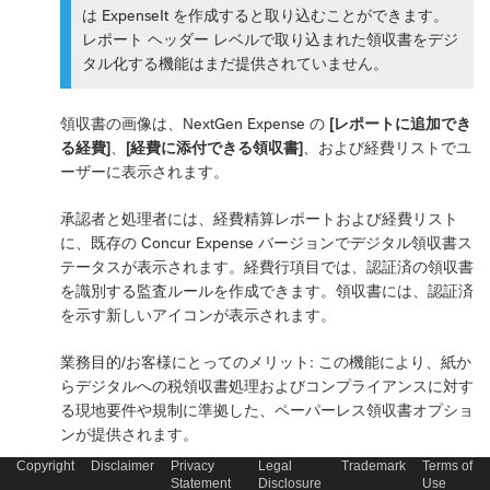
は ExpenseIt を作成すると取り込むことができます。
レポート ヘッダー レベルで取り込まれた領収書をデジ
タル化する機能はまだ提供されていません。
領収書の画像は、NextGen Expense の
[レポートに追加でき
る経費]
、
[経費に添付できる領収書]
、および経費リストでユ
ーザーに表示されます。
承認者と処理者には、経費精算レポートおよび経費リスト
に、既存の Concur Expense バージョンでデジタル領収書ス
テータスが表示されます。経費行項目では、認証済の領収書
を識別する監査ルールを作成できます。領収書には、認証済
を示す新しいアイコンが表示されます。
業務目的/お客様にとってのメリット: この機能により、紙か
らデジタルへの税領収書処理およびコンプライアンスに対す
る現地要件や規制に準拠した、ペーパーレス領収書オプショ
ンが提供されます。
Copyright
Disclaimer
Privacy
Legal
Trademark
Terms of
Statement
Disclosure
Use