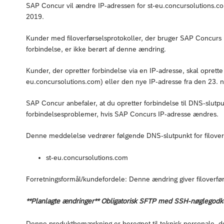
SAP Concur vil ændre IP-adressen for st-eu.concursolutions.c
2019.
Kunder med filoverførselsprotokoller, der bruger SAP Concurs D
forbindelse, er ikke berørt af denne ændring.
Kunder, der opretter forbindelse via en IP-adresse, skal oprett
eu.concursolutions.com) eller den nye IP-adresse fra den 23.
SAP Concur anbefaler, at du opretter forbindelse til DNS-slutp
forbindelsesproblemer, hvis SAP Concurs IP-adresse ændres.
Denne meddelelse vedrører følgende DNS-slutpunkt for filover
st-eu.concursolutions.com
Forretningsformål/kundefordele: Denne ændring giver filoverfør
**Planlagte ændringer** Obligatorisk SFTP med SSH-nøglegod
Denne produktbemærkning er beregnet til teknisk personale, der