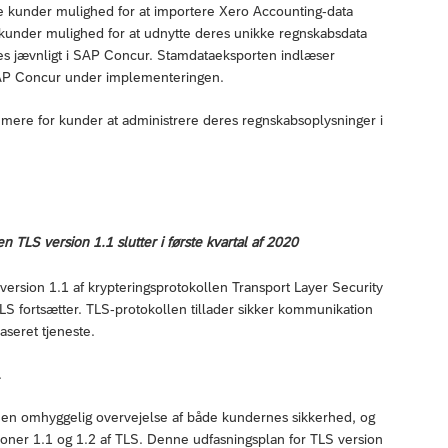
de kunder mulighed for at importere Xero Accounting-data
r kunder mulighed for at udnytte deres unikke regnskabsdata
teres jævnligt i SAP Concur. Stamdataeksporten indlæser
SAP Concur under implementeringen.
mere for kunder at administrere deres regnskabsoplysninger i
 TLS version 1.1 slutter i første kvartal af 2020
ersion 1.1 af krypteringsprotokollen Transport Layer Security
LS fortsætter. TLS-protokollen tillader sikker kommunikation
seret tjeneste.
.
r en omhyggelig overvejelse af både kundernes sikkerhed, og
ioner 1.1 og 1.2 af TLS. Denne udfasningsplan for TLS version