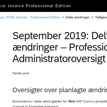
cur Invoice Professional Edition
sat, HTML-format) - Professional Edition
>
Delte ændringer
>
Tidliger
September 2019: Delt
ændringer – Professio
Administratoroversigt
Første post
Oversigter over planlagte ændri
Elementerne i dette afsnit gælder for
flere
SAP Concur-produkter 
planlagt til fremtidige frigivelser.