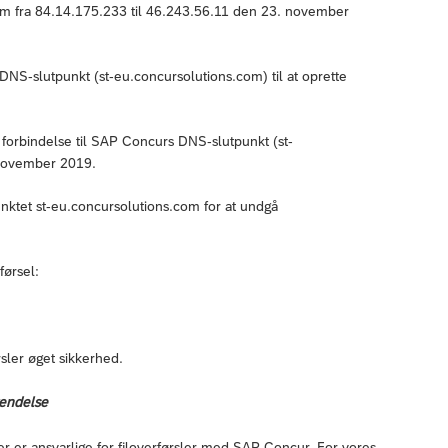
om fra 84.14.175.233 til 46.243.56.11 den 23. november
NS-slutpunkt (st-eu.concursolutions.com) til at oprette
e forbindelse til SAP Concurs DNS-slutpunkt (st-
 november 2019.
unktet st-eu.concursolutions.com for at undgå
førsel:
sler øget sikkerhed.
kendelse
 er ansvarlige for filoverførsler med SAP Concur. For vores