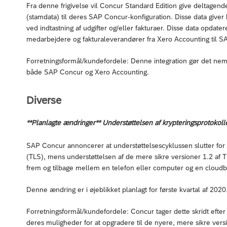
Fra denne frigivelse vil Concur Standard Edition give deltagen
(stamdata) til deres SAP Concur-konfiguration. Disse data give
ved indtastning af udgifter og/eller fakturaer. Disse data opda
medarbejdere og fakturaleverandører fra Xero Accounting til 
Forretningsformål/kundefordele: Denne integration gør det nem
både SAP Concur og Xero Accounting.
Diverse
**Planlagte ændringer** Understøttelsen af krypteringsprotokollen
SAP Concur annoncerer at understøttelsescyklussen slutter for v
(TLS), mens understøttelsen af de mere sikre versioner 1.2 af T
frem og tilbage mellem en telefon eller computer og en cloudba
Denne ændring er i øjeblikket planlagt for første kvartal af 2020
Forretningsformål/kundefordele: Concur tager dette skridt efte
deres muligheder for at opgradere til de nyere, mere sikre vers