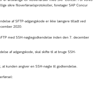
llige sikre filoverførselsprotokoller, foretager SAP Concur
endelse af SFTP-adgangskode er ikke længere tilladt ved
 december 2020:
 til SFTP med SSH-nøglegodkendelse inden den 7. december
else af adgangskode, skal skifte til at bruge SSH-
 at kunden angiver en SSH-nøgle til godkendelse.
erførsel: