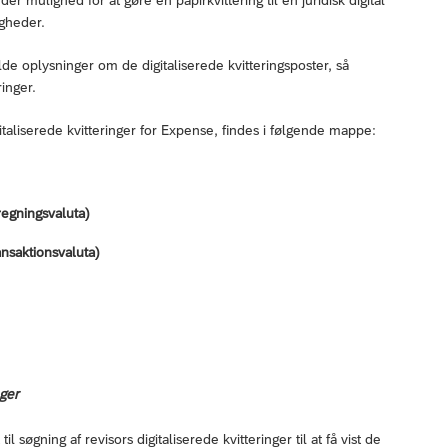
der mulighed for at gøre en papirkvittering til en juridisk digital
igheder.
lde oplysninger om de digitaliserede kvitteringsposter, så
ringer.
gitaliserede kvitteringer for Expense, findes i følgende mappe:
fregningsvaluta)
ansaktionsvaluta)
nger
søgning af revisors digitaliserede kvitteringer til at få vist de