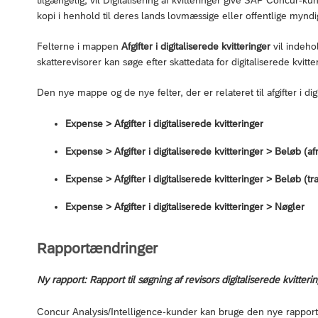
tilgængelig, vil Digitalisering af kvitteringer give SAP Concur-kun
kopi i henhold til deres lands lovmæssige eller offentlige mynd
Felterne i mappen
Afgifter i digitaliserede kvitteringer
vil indeho
skatterevisorer kan søge efter skattedata for digitaliserede kvitte
Den nye mappe og de nye felter, der er relateret til afgifter i di
Expense > Afgifter i digitaliserede kvitteringer
Expense > Afgifter i digitaliserede kvitteringer > Beløb (a
Expense > Afgifter i digitaliserede kvitteringer > Beløb (tr
Expense > Afgifter i digitaliserede kvitteringer > Nøgler
Rapportændringer
Ny rapport: Rapport til søgning af revisors digitaliserede kvitteri
Concur Analysis/Intelligence-kunder kan bruge den nye rapport til 