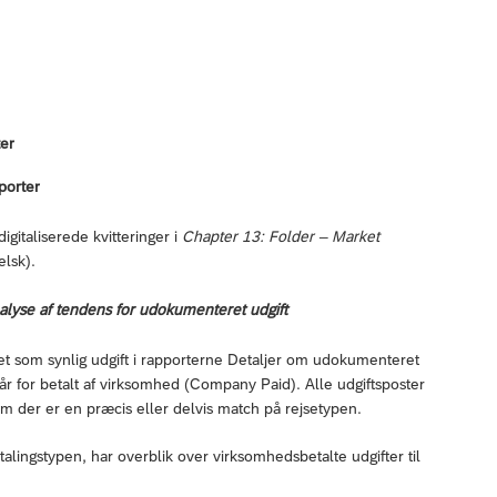
ter
porter
igitaliserede kvitteringer i
Chapter 13: Folder – Market
lsk).
lyse af tendens for udokumenteret udgift
t som synlig udgift i rapporterne Detaljer om udokumenteret
r for betalt af virksomhed (Company Paid). Alle udgiftsposter
 der er en præcis eller delvis match på rejsetypen.
alingstypen, har overblik over virksomhedsbetalte udgifter til