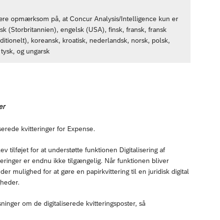
være opmærksom på, at Concur Analysis/Intelligence kun er
sk (Storbritannien), engelsk (USA), finsk, fransk, fransk
aditionelt), koreansk, kroatisk, nederlandsk, norsk, polsk,
 tysk, og ungarsk
er
iserede kvitteringer for Expense.
v tilføjet for at understøtte funktionen Digitalisering af
teringer er endnu ikke tilgængelig. Når funktionen bliver
der mulighed for at gøre en papirkvittering til en juridisk digital
gheder.
ninger om de digitaliserede kvitteringsposter, så