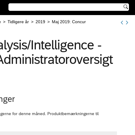

e
>
Tidligere år
>
2019
>
Maj 2019: Concur
ysis/Intelligence -
Administratoroversigt
nger
ingerne for denne måned. Produktbemærkningerne til