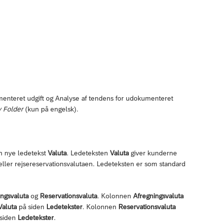
menteret udgift og Analyse af tendens for udokumenteret
y Folder
(kun på engelsk).
n nye ledetekst
Valuta
. Ledeteksten
Valuta
giver kunderne
eller rejsereservationsvalutaen. Ledeteksten er som standard
ingsvaluta
og
Reservationsvaluta
. Kolonnen
Afregningsvaluta
Valuta
på siden
Ledetekster
. Kolonnen
Reservationsvaluta
siden
Ledetekster
.