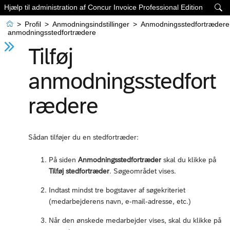
Hjælp til administration af Concur Invoice Professional Edition


>
Profil
>
Anmodningsindstillinger
>
Anmodningsstedfortrædere
anmodningsstedfortrædere
Tilføj
anmodningsstedfort
rædere
Sådan tilføjer du en stedfortræder:
På siden
Anmodningsstedfortræder
skal du klikke på
Tilføj stedfortræder
. Søgeområdet vises.
Indtast mindst tre bogstaver af søgekriteriet
(medarbejderens navn, e-mail-adresse, etc.)
Når den ønskede medarbejder vises, skal du klikke på