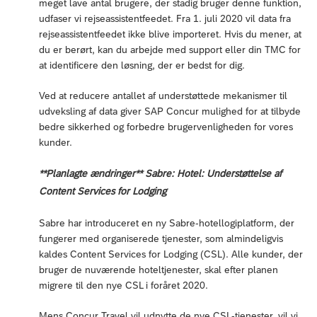
meget lave antal brugere, der stadig bruger denne funktion,
udfaser vi rejseassistentfeedet. Fra 1. juli 2020 vil data fra
rejseassistentfeedet ikke blive importeret. Hvis du mener, at
du er berørt, kan du arbejde med support eller din TMC for
at identificere den løsning, der er bedst for dig.
Ved at reducere antallet af understøttede mekanismer til
udveksling af data giver SAP Concur mulighed for at tilbyde
bedre sikkerhed og forbedre brugervenligheden for vores
kunder.
**Planlagte ændringer** Sabre: Hotel: Understøttelse af
Content Services for Lodging
Sabre har introduceret en ny Sabre-hotellogiplatform, der
fungerer med organiserede tjenester, som almindeligvis
kaldes Content Services for Lodging (CSL). Alle kunder, der
bruger de nuværende hoteltjenester, skal efter planen
migrere til den nye CSL i foråret 2020.
Mens Concur Travel vil udnytte de nye CSL-tjenester, vil vi