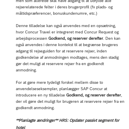
men som allerede skal have adgang til at udfylde alle
rejserelaterede felter i deres brugerprofil (fx plads- og
måltidspræferencer, bonuskundenumre, etc.)
Denne tilladelse kan også anvendes med en opsætning,
hvor Concur Travel er integreret med Concur Request og
arbejdsprocessen
Godkend, og reserver derefter
. Den kan
også anvendes i denne kontekst til at begrænse brugeres
adgang til rejseguiden for at reservere rejser, inden
godkendelse af anmodningen modtages, mens den stadig
gør det muligt at reservere rejser fra en godkendt
anmodning.
For at gøre mere tydeligt forskel mellem disse to
anvendelseseksempler, planlægger SAP Concur at
introducere en ny tilladelse
Godkend, og reserver derefter
,
der vil gøre det muligt for brugeren at reservere rejser fra en
godkendt anmodning.
**Planlagte ændringer** HRS: Opdater passivt segment for
hotel