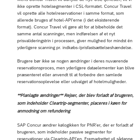
ikke oprette hotelsegmenter i CSL-formatet. Concur Travel
vil oprette alle hotelreservationer i samme format, som
allerede bruges af hotel-API'erne (i det eksisterende
format). Concur Travel vil gøre alt for at bibeholde det
samme antal scanninger, men indførelsen af et nyt
prisvalideringstrin i processen, giver mulighed for mindst én
yderligere scanning pr. indkøbs-/prisfastsættelseshændelse.
Brugere bør ikke se nogen ændringer i deres nuværende
reservationsproces, men yderligere dataelementer kan blive
præsenteret eller anvendt til at forbedre den samlede
reservationsoplevelse eller udvalget af hotelmuligheder.
**Planlagte ændringer** Rejser, der blev forladt af brugeren,
som indeholder Cleartrip-segmenter, placeres i køen for
anmodning om refundering
SAP Concur ændrer kølogikken for PNR'er, der er forladt af
brugeren, som indeholder passive segmenter for
reservationer via Cleartrip-API'en. Fremadrettet vil sådanne