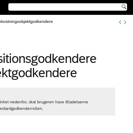

 omkostningsobjektgodkendere
isitionsgodkendere
jektgodkendere
 linket nedenfor, skal brugeren have tilladelserne
andardgodkenderrollen.