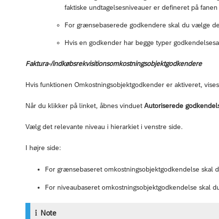
faktiske undtagelsesniveauer er defineret på fane
For grænsebaserede godkendere skal du vælge den
Hvis en godkender har begge typer godkendelsesaut
Faktura-/indkøbsrekvisitionsomkostningsobjektgodkendere
Hvis funktionen Omkostningsobjektgodkender er aktiveret, vises
Når du klikker på linket, åbnes vinduet
Autoriserede godkendel
Vælg det relevante niveau i hierarkiet i venstre side.
I højre side:
For grænsebaseret omkostningsobjektgodkendelse skal du
For niveaubaseret omkostningsobjektgodkendelse skal du
Note