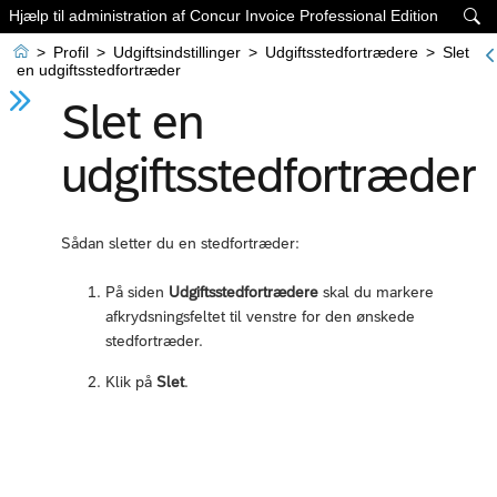
Hjælp til administration af Concur Invoice Professional Edition


>
Profil
>
Udgiftsindstillinger
>
Udgiftsstedfortrædere
>
Slet
en udgiftsstedfortræder
Slet en
udgiftsstedfortræder
Sådan sletter du en stedfortræder:
På siden
Udgiftsstedfortrædere
skal du markere
afkrydsningsfeltet til venstre for den ønskede
stedfortræder.
Klik på
Slet
.