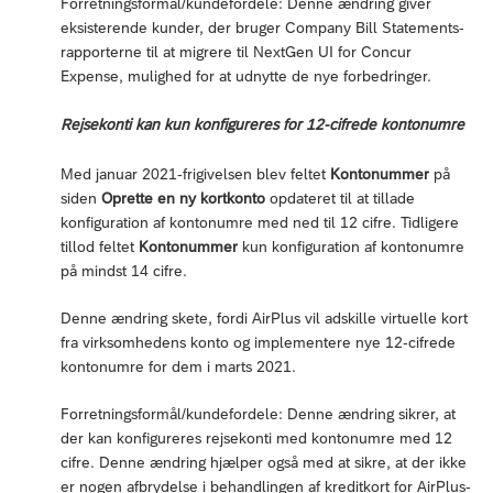
Forretningsformål/kundefordele: Denne ændring giver
eksisterende kunder, der bruger Company Bill Statements-
rapporterne til at migrere til NextGen UI for Concur
Expense, mulighed for at udnytte de nye forbedringer.
Rejsekonti kan kun konfigureres for 12-cifrede kontonumre
Med januar 2021-frigivelsen blev feltet
Kontonummer
på
siden
Oprette en ny kortkonto
opdateret til at tillade
konfiguration af kontonumre med ned til 12 cifre. Tidligere
tillod feltet
Kontonummer
kun konfiguration af kontonumre
på mindst 14 cifre.
Denne ændring skete, fordi AirPlus vil adskille virtuelle kort
fra virksomhedens konto og implementere nye 12-cifrede
kontonumre for dem i marts 2021.
Forretningsformål/kundefordele: Denne ændring sikrer, at
der kan konfigureres rejsekonti med kontonumre med 12
cifre. Denne ændring hjælper også med at sikre, at der ikke
er nogen afbrydelse i behandlingen af kreditkort for AirPlus-