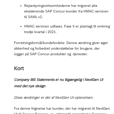
Rejsestyringsvirksomhederne har migreret alle
eksisterende SAP Concur-kunder fra HMAC-servicen
til SAML v2.
HMAC-servicen udfases. Fase II er planlagt til omkring
tredje kvartal i 2021.
Forretningsformål/kundefordele: Denne ændring giver øget
sikkerhed og forbedret understøttelse for brugere, der
logger på SAP Concur-produkter og -tjenester.
Kort
Company Bill Statements er nu tilgængelig i NextGen UI
med det nye design
Disse ændringer er del af NextGen UI-oplevelsen.
Fra denne frigivelse har kunder, der har migreret til NextGen
UI til Concur Expense, nu adgang til rapporterne Company