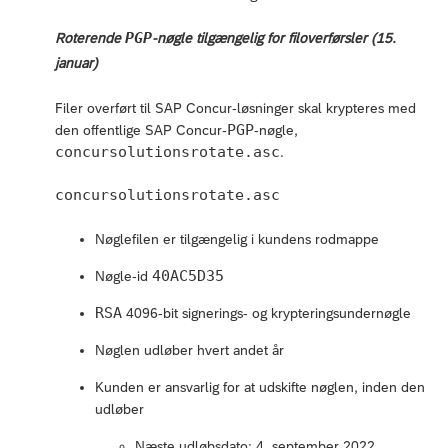
PGP
Roterende
-nøgle tilgængelig for filoverførsler (15.
januar)
Filer overført til SAP Concur-løsninger skal krypteres med
PGP
den offentlige SAP Concur-
-nøgle,
concursolutionsrotate.asc
.
concursolutionsrotate.asc
Nøglefilen er tilgængelig i kundens rodmappe
40AC5D35
Nøgle-id
RSA
4096-bit signerings- og krypteringsundernøgle
Nøglen udløber hvert andet år
Kunden er ansvarlig for at udskifte nøglen, inden den
udløber
Næste udløbsdato: 4. september 2022