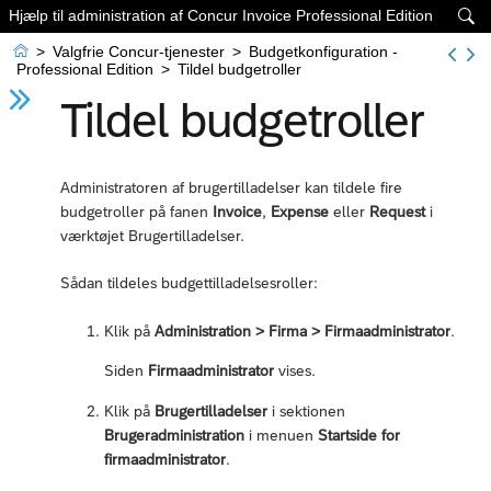
Hjælp til administration af Concur Invoice Professional Edition


>
Valgfrie Concur-tjenester
>
Budgetkonfiguration -
Professional Edition
>
Tildel budgetroller
Tildel budgetroller
Administratoren af brugertilladelser kan tildele fire
budgetroller på fanen
Invoice
,
Expense
eller
Request
i
værktøjet Brugertilladelser.
Sådan tildeles budgettilladelsesroller:
Klik på
Administration > Firma > Firmaadministrator
.
Siden
Firmaadministrator
vises.
Klik på
Brugertilladelser
i sektionen
Brugeradministration
i menuen
Startside for
firmaadministrator
.