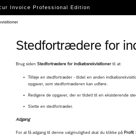
cur Invoice Professional Edition
visitioner
Stedfortrædere for in
Brug siden
Stedfortrædere for indkøbsrekvisitioner
til at:
Tilføje en stedfortræder - tildel en anden indkøbsrekvisi
opgaver, som stedfortræderen kan udføre.
Redigere de opgaver, der er tildelt til en eksisterende st
Slette en stedfortræder.
Adgang
For at få adgang til denne valgmulighed skal du klikke på
Profil