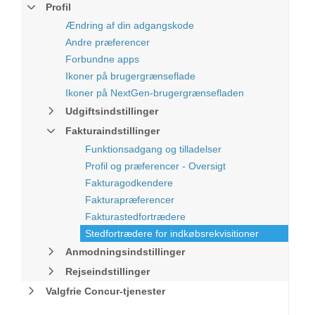
Profil
Ændring af din adgangskode
Andre præferencer
Forbundne apps
Ikoner på brugergrænseflade
Ikoner på NextGen-brugergrænsefladen
Udgiftsindstillinger
Fakturaindstillinger
Funktionsadgang og tilladelser
Profil og præferencer - Oversigt
Fakturagodkendere
Fakturapræferencer
Fakturastedfortrædere
Stedfortrædere for indkøbsrekvisitioner
Anmodningsindstillinger
Rejseindstillinger
Valgfrie Concur-tjenester