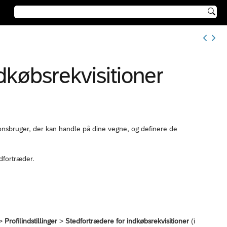

dkøbsrekvisitioner
tionsbruger, der kan handle på dine vegne, og definere de
edfortræder.
>
Profilindstillinger
>
Stedfortrædere for indkøbsrekvisitioner
(i