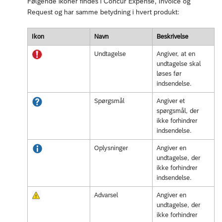
Følgende ikoner findes i Concur Expense, Invoice og
Request og har samme betydning i hvert produkt:
Ikon
Navn
Beskrivelse
Undtagelse
Angiver, at en
undtagelse skal
løses før
indsendelse.
Spørgsmål
Angiver et
spørgsmål, der
ikke forhindrer
indsendelse.
Oplysninger
Angiver en
undtagelse, der
ikke forhindrer
indsendelse.
Advarsel
Angiver en
undtagelse, der
ikke forhindrer