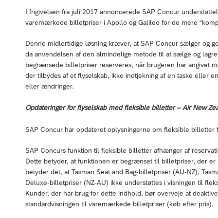
I frigivelsen fra juli 2017 annoncerede SAP Concur understøttelsen
varemærkede billetpriser i Apollo og Galileo for de mere “kom
Denne midlertidige løsning kræver, at SAP Concur sælger og gem
da anvendelsen af den almindelige metode til at sælge og lagr
begrænsede billetpriser reserveres, når brugeren har angivet no
der tilbydes af et flyselskab, ikke indtjekning af en taske eller e
eller ændringer.
Opdateringer for flyselskab med fleksible billetter – Air New Ze
SAP Concur har opdateret oplysningerne om fleksible billetter 
SAP Concurs funktion til fleksible billetter afhænger af reservation
Dette betyder, at funktionen er begrænset til billetpriser, der 
betyder det, at Tasman Seat and Bag-billetpriser (AU-NZ), Tas
Deluxe-billetpriser (NZ-AU) ikke understøttes i visningen til fle
Kunder, der har brug for dette indhold, bør overveje at deaktiver
standardvisningen til varemærkede billetpriser (køb efter pris).