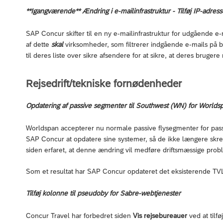
**Igangværende** Ændring i e-mailinfrastruktur - Tilføj IP-adresse
SAP Concur skifter til en ny e-mailinfrastruktur for udgående e
af dette
skal
virksomheder, som filtrerer indgående e-mails på b
til deres liste over sikre afsendere for at sikre, at deres bruge
Rejsedrift/tekniske fornødenheder
Opdatering af passive segmenter til Southwest (WN) for World
Worldspan accepterer nu normale passive flysegmenter for pas
SAP Concur at opdatere sine systemer, så de ikke længere skre
siden erfaret, at denne ændring vil medføre driftsmæssige probl
Som et resultat har SAP Concur opdateret det eksisterende TV
Tilføj kolonne til pseudoby for Sabre-webtjenester
Concur Travel har forbedret siden
Vis rejsebureauer
ved at til