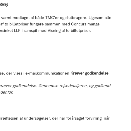
abre)
 blev varmt modtaget af både TMC'er og slutbrugere. Ligesom alle
g af to billetpriser fungere sammen med Concurs mange
sinket LLF i samspil med Visning af to billetpriser.
e, der vises i e-mailkommunikationen
Kræver godkendelse
:
 kræver godkendelse. Gennemse rejsedetaljerne, og godkend
edenfor.
ftelsen af undersøgelser, der har forårsaget forvirring, når