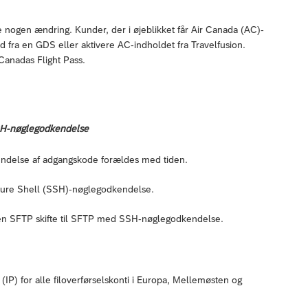
e nogen ændring. Kunder, der i øjeblikket får Air Canada (AC)-
d fra en GDS eller aktivere AC-indholdet fra Travelfusion.
 Canadas Flight Pass.
SSH-nøglegodkendelse
kendelse af adgangskode forældes med tiden.
ecure Shell (SSH)-nøglegodkendelse.
uden SFTP skifte til SFTP med SSH-nøglegodkendelse.
IP) for alle filoverførselskonti i Europa, Mellemøsten og