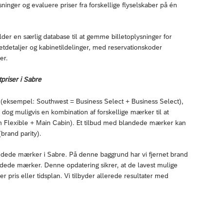
ninger og evaluere priser fra forskellige flyselskaber på én
lder en særlig database til at gemme billetoplysninger for
letdetaljer og kabinetildelinger, med reservationskoder
er.
priser i Sabre
 (eksempel: Southwest = Business Select + Business Select),
r dog muligvis en kombination af forskellige mærker til at
n Flexible + Main Cabin). Et tilbud med blandede mærker kan
brand parity).
andede mærker i Sabre. På denne baggrund har vi fjernet brand
ndede mærker. Denne opdatering sikrer, at de lavest mulige
r pris eller tidsplan. Vi tilbyder allerede resultater med