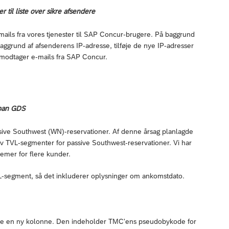
r til liste over sikre afsendere
-mails fra vores tjenester til SAP Concur-brugere. På baggrund
aggrund af afsenderens IP-adresse, tilføje de nye IP-adresser
re modtager e-mails fra SAP Concur.
span GDS
sive Southwest (WN)-reservationer. Af denne årsag planlagde
v TVL-segmenter for passive Southwest-reservationer. Vi har
emer for flere kunder.
L-segment, så det inkluderer oplysninger om ankomstdato.
føje en ny kolonne. Den indeholder TMC'ens pseudobykode for