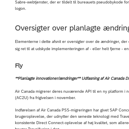
Sabre-webtjenster, der er tildelt til bureauets pseudobykode for 
logon.
Oversigter over planlagte ændrin
Elementerne i dette afsnit er oversigter over de ændringer, der e
sig ret til at udskyde implementeringen af - eller helt fjerne - 
Fly
**Planlagte innovationer/ændringer** Udfasning af Air Canada D
Air Canada migrerer deres nuværende API til en ny platform i
(AC2U) fra frigivelsen i november.
Indførelsen af Air Canada PSS-migreringen har givet SAP Concur
brugeroplevelse, der udnytter den seneste teknologi med Trave
konsistente Direct Connect-oplevelse af høj kvalitet, som aller
bruger Travelfusion i dag.