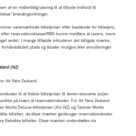
 af en midlertidig løsning til at tilbyde indhold til
plekse” brandingordninger.
mer varemærkede billetpriser efter basiskode for billetpris,
e efter reservationsklasse/RBD kunne medføre at lavere, mere
get andet. I mange tilfælde inkluderer det billigste mærke,
n forhåndstildelt plads og tillader muligvis ikke annulleringer
aland (NZ)
for Air New Zealand.
skoder til at tildele billetpriser til deres relevante puljer.
er unikke på tværs af reservationskoder. For Air New Zealand
man Works Deluxe-billetpriser (AU-NZ) og Tasman Works
ksible billetter, da disse mærker genbruger reservationskoder.
e fleksible billetter. Disse mærker understøttes via