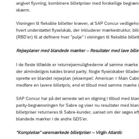
angivet flyvning, kombinere billetpriser med forskellige begræns
skærm.
Visningen til fleksible billetter kræver, at SAP Concur vedligeho
hvert understøttet flyselskab, der inkluderer mærkestruktur, bil
(RBD'er) til at definere hver "pulje" i visningen til fleksible billett
Rejseplaner med blandede mærker – Resultater med lave billet
I de fleste tilfælde er returrejsemulighederne af samme mærke
der almindeligvis kaldes brand parity. Nogle flyselskaber tillade
oprette en blandet rejseplan (eksempel: American = Main Cabi
medføre en lavere billetpris, end et tilbud med samme mærke (
SAP Concur har på det seneste set en stigning i tilbud med bl
parity-begrænsningen for Sabre og viser nu resultater med bla
billetpriser returneres til Sabre-kunder, uanset om der søges efte
blandede mærker i de andre GDS’er.
”Komplekse” varemærkede billetpriser – Virgin Atlantic