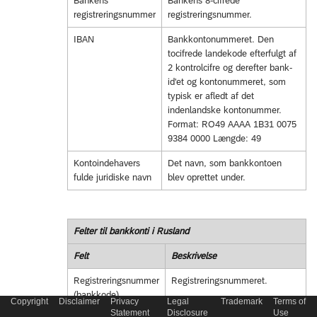
Bankens
Bankens 8-cifrede
registreringsnummer
registreringsnummer.
IBAN
Bankkontonummeret. Den
tocifrede landekode efterfulgt af
2 kontrolcifre og derefter bank-
id'et og kontonummeret, som
typisk er afledt af det
indenlandske kontonummer.
Format: RO49 AAAA 1B31 0075
9384 0000 Længde: 49
Kontoindehavers
Det navn, som bankkontoen
fulde juridiske navn
blev oprettet under.
Felter til bankkonti i Rusland
Felt
Beskrivelse
Registreringsnummer
Registreringsnummeret.
(bankkode)
Copyright
Disclaimer
Privacy
Legal
Trademark
Terms of
Statement
Disclosure
Use