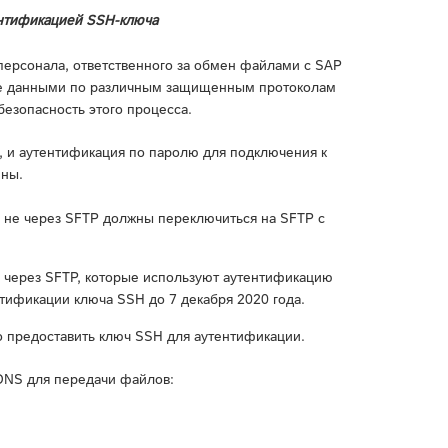
ентификацией SSH-ключа
персонала, ответственного за обмен файлами с SAP
ене данными по различным защищенным протоколам
езопасность этого процесса.
l), и аутентификация по паролю для подключения к
ены.
не через SFTP должны переключиться на SFTP с
через SFTP, которые используют аутентификацию
тификации ключа SSH до 7 декабря 2020 года.
 предоставить ключ SSH для аутентификации.
DNS для передачи файлов: