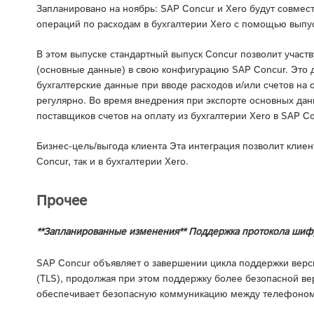
Запланировано на ноябрь: SAP Concur и Xero будут совмес
операций по расходам в бухгалтерии Xero с помощью выпус
В этом выпуске стандартный выпуск Concur позволит учас
(основные данные) в свою конфигурацию SAP Concur. Это 
бухгалтерские данные при вводе расходов и/или счетов на 
регулярно. Во время внедрения при экспорте основных дан
поставщиков счетов на оплату из бухгалтерии Xero в SAP Co
Бизнес-цель/выгода клиента Эта интеграция позволит клие
Concur, так и в бухгалтерии Xero.
Прочее
**Запланированные изменения** Поддержка протокола шифро
SAP Concur объявляет о завершении цикла поддержки версии
(TLS), продолжая при этом поддержку более безопасной ве
обеспечивает безопасную коммуникацию между телефоном