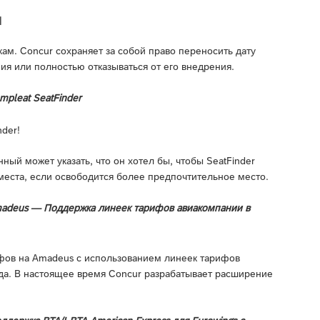
я
м. Concur сохраняет за собой право переносить дату
ия или полностью отказываться от его внедрения.
pleat SeatFinder
der!
ый может указать, что он хотел бы, чтобы SeatFinder
места, если освободится более предпочтительное место.
madeus — Поддержка линеек тарифов авиакомпании в
фов на Amadeus с использованием линеек тарифов
ода. В настоящее время Concur разрабатывает расширение