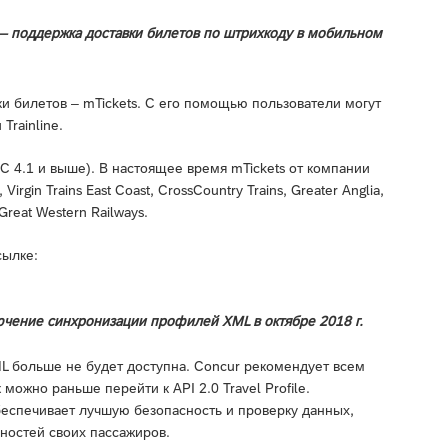
e – поддержка доставки билетов по штрихкоду в мобильном
ки билетов – mTickets. С его помощью пользователи могут
rainline.
(ОС 4.1 и выше). В настоящее время mTickets от компании
irgin Trains East Coast, CrossCountry Trains, Greater Anglia,
 Great Western Railways.
сылке:
чение синхронизации профилей XML в октябре 2018 г.
L больше не будет доступна. Concur рекомендует всем
жно раньше перейти к API 2.0 Travel Profile.
обеспечивает лучшую безопасность и проверку данных,
ностей своих пассажиров.