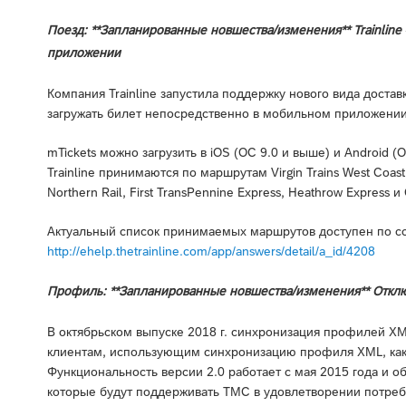
Поезд: **Запланированные новшества/изменения** Trainlin
приложении
Компания Trainline запустила поддержку нового вида достав
загружать билет непосредственно в мобильном приложении T
mTickets можно загрузить в iOS (ОС 9.0 и выше) и Android 
Trainline принимаются по маршрутам Virgin Trains West Coast, V
Northern Rail, First TransPennine Express, Heathrow Express и
Актуальный список принимаемых маршрутов доступен по с
http://ehelp.thetrainline.com/app/answers/detail/a_id/4208
Профиль: **Запланированные новшества/изменения** Отклю
В октябрьском выпуске 2018 г. синхронизация профилей XM
клиентам, использующим синхронизацию профиля XML, как мо
Функциональность версии 2.0 работает с мая 2015 года и 
которые будут поддерживать TMC в удовлетворении потреб