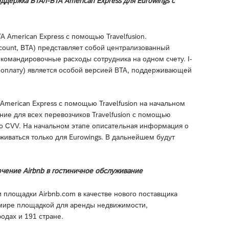
держка BTA/I-BTA American Express для Eurowings с
 American Express с помощью Travelfusion.
ccount, BTA) представляет собой централизованный
командировочные расходы сотрудника на одном счету. I-
а оплату) является особой версией BTA, поддерживающей
merican Express с помощью Travelfusion на начальном
ние для всех перевозчиков Travelfusion с помощью
го CVV. На начальном этапе описательная информация о
живаться только для Eurowings. В дальнейшем будут
чение Airbnb в гостиничное обслуживание
 площадки Airbnb.com в качестве нового поставщика
в мире площадкой для аренды недвижимости,
одах и 191 стране.