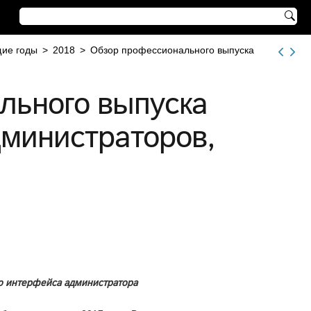

ие годы
>
2018
>
Обзор профессионального выпуска
льного выпуска
дминистраторов,
го интерфейса администратора