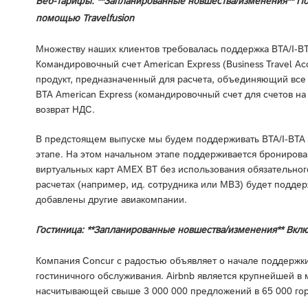
Веб-тарифы: **Запланированные новшества/изменения** Под
помощью Travelfusion
Множеству наших клиентов требовалась поддержка BTA/I-BTA
Командировочный счет American Express (Business Travel A
продукт, предназначенный для расчета, объединяющий все 
BTA American Express (командировочный счет для счетов н
возврат НДС.
В предстоящем выпуске мы будем поддерживать BTA/I-BTA A
этапе. На этом начальном этапе поддерживается бронирова
виртуальных карт AMEX BT без использования обязательно
расчетах (например, ид. сотрудника или МВЗ) будет поддер
добавлены другие авиакомпании.
Гостиница: **Запланированные новшества/изменения** Вклю
Компания Concur с радостью объявляет о начале поддержки
гостиничного обслуживания. Airbnb является крупнейшей 
насчитывающей свыше 3 000 000 предложений в 65 000 гор