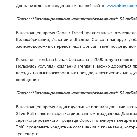
Дополнительные сведения см. на веб-сайте:
www.airbnb.co
Поезд: **Запланированные новшества/изменения** SilverRail 
В настоящее время Concur Travel предоставляет железнод
Великобритании, Испании и Швеции. Concur планирует добав
железнодорожных перевозчиков Concur Travel посредством 
Компания Trenitalia была образована в 2000 году и являе
Пользуясь услугами компании Trenitalia, можно добраться пр
поездки на высокоскоростных поездах, классических междуг
сообщения.
Поезд: **Запланированные новшества/изменения** SilverRai
В настоящее время индивидуальные или виртуальные карты 
SilverRail является зарегистрированным продавцом. Для пр
зарегистрированного продавца Concur планирует внедрить в
TMC продлевать кредитные соглашения с клиентами, котор
транспорта.