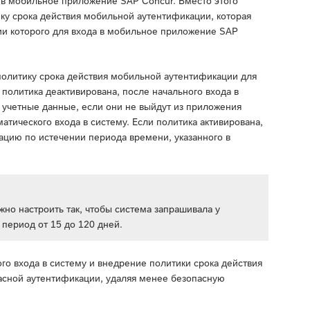
 в мобильное приложение SAP Concur. Вместо этого
ку срока действия мобильной аутентификации, которая
ии которого для входа в мобильное приложение SAP
, политику срока действия мобильной аутентификации для
 политика деактивирована, после начального входа в
 учетные данные, если они не выйдут из приложения
матического входа в систему. Если политика активирована,
ацию по истечении периода времени, указанного в
но настроить так, чтобы система запрашивала у
период от 15 до 120 дней.
го входа в систему и внедрение политики срока действия
асной аутентификации, удаляя менее безопасную