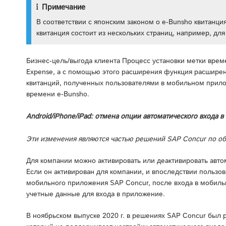
Примечание
В соответствии с японским законом о e-Bunsho квитанци
квитанция состоит из нескольких страниц, например, дл
Бизнес-цель/выгода клиента Процесс установки метки врем
Expense, а с помощью этого расширения функция расшире
квитанций, полученных пользователями в мобильном прилож
времени e-Bunsho.
Android/iPhone/iPad: отмена опции автоматического входа в
Эти изменения являются частью решений SAP Concur по о
Для компании можно активировать или деактивировать авт
Если он активирован для компании, и впоследствии пользова
мобильного приложения SAP Concur, после входа в мобильн
учетные данные для входа в приложение.
В ноябрьском выпуске 2020 г. в решениях SAP Concur был 