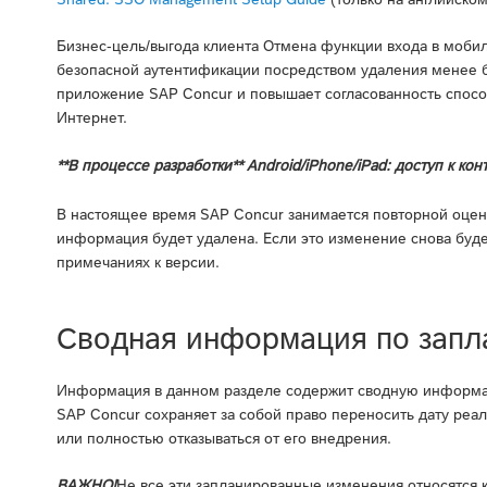
Бизнес-цель/выгода клиента Отмена функции входа в моби
безопасной аутентификации посредством удаления менее 
приложение SAP Concur и повышает согласованность спосо
Интернет.
**В процессе разработки** Android/iPhone/iPad: доступ 
В настоящее время SAP Concur занимается повторной оцен
информация будет удалена. Если это изменение снова буд
примечаниях к версии.
Сводная информация по зап
Информация в данном разделе содержит сводную информа
SAP Concur сохраняет за собой право переносить дату реа
или полностью отказываться от его внедрения.
ВАЖНО!
Не все эти запланированные изменения относятся