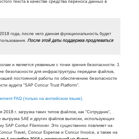
того текста в качестве средства переноса данных в
2018 года, после чего данная функциональность будет
спользования.
После этой даты поддержка продлеваться
олам и является уязвимым с точки зрения безопасности. 1
ние безопасности для инфраструктуры передачи файлов,
х нашей постоянной работы по обеспечению безопасности
и аудита "SAP Concur Trust Platform".
irement FAQ (только на английском языке).
2018 г. загрузка таких типов файлов, как "Сотрудник",
же выгрузка SAE и других файлов выписки, использующих
ему SAP Contur Filemover. Это существенно повлияет на
ncur Travel, Concur Expense и Concur Invoice, а также на
ле 1 сентября 2018 г. исключений не будет.