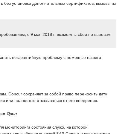
ь без установки дополнительных сертификатов, вызовы из
требованиям, с 9 мая 2018 г. возможны сбои по вызовам
транить негарантийную проблему с помощью нашего
м. Concur сохраняет за собой право переносить дату
ия или полностью отказываться от его внедрения.
cur Open
я мониторинга состояния служб, на которой
денты для выбранных служб SAP Concur и всех центров