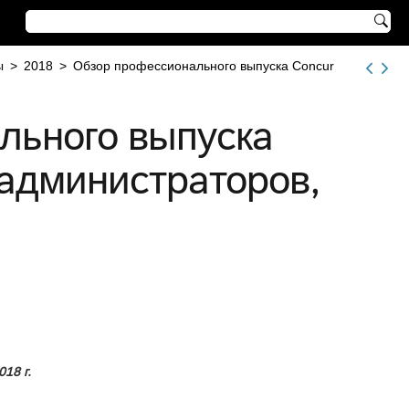

ы
>
2018
>
Обзор профессионального выпуска Concur
льного выпуска
 администраторов,
18 г.