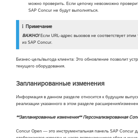
можно проверить. Если цепочку невозможно проверит
SAP Concur не будут выполняться.
Примечание
ВАЖНО!
Если URL-адрес вызовов не соответствует этим 
из SAP Concur.
Бизнес-цель/выгода клиента: Это обновление позволит ус
текущего оборудования.
Запланированные изменения
Информация в данном разделе относится к будущим выпуска
реализации указанного в этом разделе расширения/изменен
**Запланированные изменения** Персонализированная Con
Concur Open — это инструментальная панель SAP Concur дл
отображаются известные часто встречающиеся сбои и инци