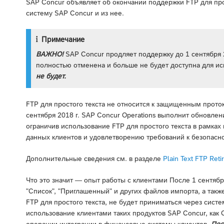
SAP Concur объявляет об окончании поддержки FTP для прос
систему SAP Concur и из нее.
Примечание
ВАЖНО!
SAP Concur продляет поддержку до 1 сентября 
полностью отменена и больше не будет доступна для и
не будет.
FTP для простого текста не относится к защищенным проток
сентября 2018 г. SAP Concur Operations выполнит обновле
ограничив использование FTP для простого текста в рамка
данных клиентов и удовлетворению требований к безопасност
Дополнительные сведения см. в разделе
Plain Text FTP Ret
Что это значит — опыт работы с клиентами После 1 сентября 
"Список", "Приглашенный" и других файлов импорта, а так
FTP для простого текста, не будет приниматься через сист
использование клиентами таких продуктов SAP Concur, как Co
операции интеграции в финансовые системы клиентов.
Пос