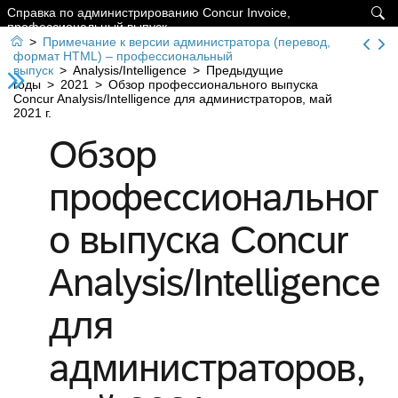
Справка по администрированию Concur Invoice,

профессиональный выпуск

>
Примечание к версии администратора (перевод,
формат HTML) – профессиональный
выпуск
>
Analysis/Intelligence
>
Предыдущие
годы
>
2021
>
Обзор профессионального выпуска
Concur Analysis/Intelligence для администраторов, май
2021 г.
Обзор
профессиональног
о выпуска Concur
Analysis/Intelligence
для
администраторов,