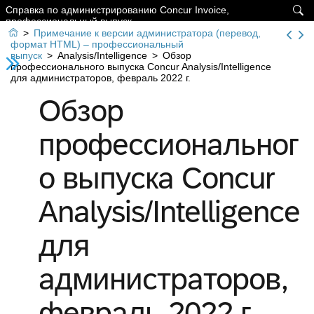
Справка по администрированию Concur Invoice,

профессиональный выпуск

>
Примечание к версии администратора (перевод,
формат HTML) – профессиональный
выпуск
>
Analysis/Intelligence
>
Обзор
профессионального выпуска Concur Analysis/Intelligence
для администраторов, февраль 2022 г.
Обзор
профессиональног
о выпуска Concur
Analysis/Intelligence
для
администраторов,
февраль 2022 г.