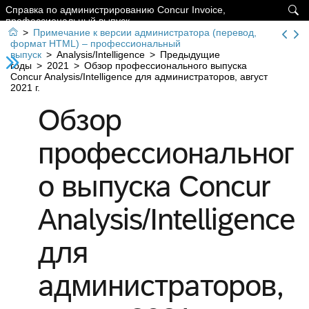
Справка по администрированию Concur Invoice,

профессиональный выпуск

>
Примечание к версии администратора (перевод,
формат HTML) – профессиональный
выпуск
>
Analysis/Intelligence
>
Предыдущие
годы
>
2021
>
Обзор профессионального выпуска
Concur Analysis/Intelligence для администраторов, август
2021 г.
Обзор
профессиональног
о выпуска Concur
Analysis/Intelligence
для
администраторов,