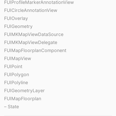
FUIProfileMarkerAnnotationView
FUICircleAnnotationView
FUIOverlay
FUIGeometry
FUIMKMapViewDataSource
FUIMKMapViewDelegate
FUIMapFloorplanComponent
FUIMapView
FUIPoint
FUIPolygon
FUIPolyline
FUIGeometryLayer
FUIMapFloorplan
– State