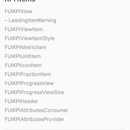
FUIKPIView
– LeadingItemKerning
FUIKPIViewItem
FUIKPIViewItemStyle
FUIKPIMetricItem
FUIKPIUnitItem
FUIKPIIconItem
FUIKPIFractionItem
FUIKPIProgressView
FUIKPIProgressViewSize
FUIKPIHeader
FUIKPIAttributesConsumer
FUIKPIAttributesProvider