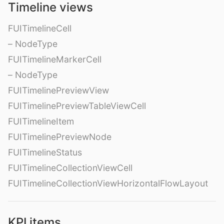
Timeline views
FUITimelineCell
– NodeType
FUITimelineMarkerCell
– NodeType
FUITimelinePreviewView
FUITimelinePreviewTableViewCell
FUITimelineItem
FUITimelinePreviewNode
FUITimelineStatus
FUITimelineCollectionViewCell
FUITimelineCollectionViewHorizontalFlowLayout
KPI items