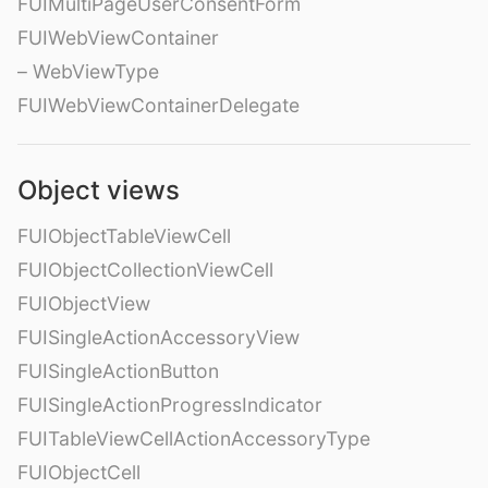
FUIMultiPageUserConsentForm
FUIWebViewContainer
– WebViewType
FUIWebViewContainerDelegate
Object views
FUIObjectTableViewCell
FUIObjectCollectionViewCell
FUIObjectView
FUISingleActionAccessoryView
FUISingleActionButton
FUISingleActionProgressIndicator
FUITableViewCellActionAccessoryType
FUIObjectCell