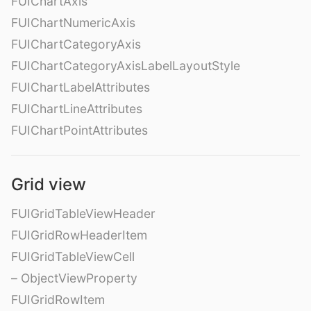
FUIChartAxis
FUIChartNumericAxis
FUIChartCategoryAxis
FUIChartCategoryAxisLabelLayoutStyle
FUIChartLabelAttributes
FUIChartLineAttributes
FUIChartPointAttributes
Grid view
FUIGridTableViewHeader
FUIGridRowHeaderItem
FUIGridTableViewCell
– ObjectViewProperty
FUIGridRowItem