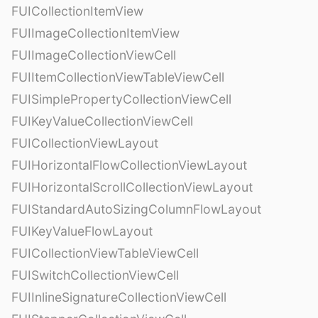
FUICollectionItemView
FUIImageCollectionItemView
FUIImageCollectionViewCell
FUIItemCollectionViewTableViewCell
FUISimplePropertyCollectionViewCell
FUIKeyValueCollectionViewCell
FUICollectionViewLayout
FUIHorizontalFlowCollectionViewLayout
FUIHorizontalScrollCollectionViewLayout
FUIStandardAutoSizingColumnFlowLayout
FUIKeyValueFlowLayout
FUICollectionViewTableViewCell
FUISwitchCollectionViewCell
FUIInlineSignatureCollectionViewCell