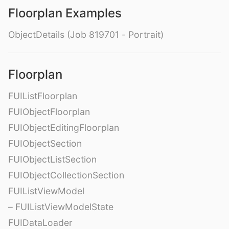
Floorplan Examples
ObjectDetails (Job 819701 - Portrait)
Floorplan
FUIListFloorplan
FUIObjectFloorplan
FUIObjectEditingFloorplan
FUIObjectSection
FUIObjectListSection
FUIObjectCollectionSection
FUIListViewModel
– FUIListViewModelState
FUIDataLoader