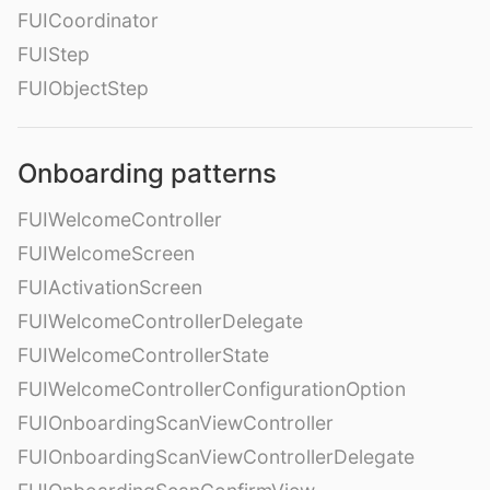
FUICoordinator
FUIStep
FUIObjectStep
Onboarding patterns
FUIWelcomeController
FUIWelcomeScreen
FUIActivationScreen
FUIWelcomeControllerDelegate
FUIWelcomeControllerState
FUIWelcomeControllerConfigurationOption
FUIOnboardingScanViewController
FUIOnboardingScanViewControllerDelegate