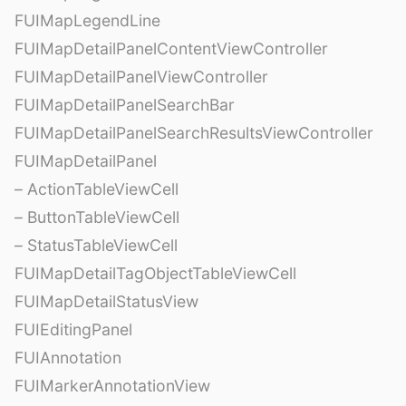
FUIMapLegendLine
FUIMapDetailPanelContentViewController
FUIMapDetailPanelViewController
FUIMapDetailPanelSearchBar
FUIMapDetailPanelSearchResultsViewController
FUIMapDetailPanel
– ActionTableViewCell
– ButtonTableViewCell
– StatusTableViewCell
FUIMapDetailTagObjectTableViewCell
FUIMapDetailStatusView
FUIEditingPanel
FUIAnnotation
FUIMarkerAnnotationView