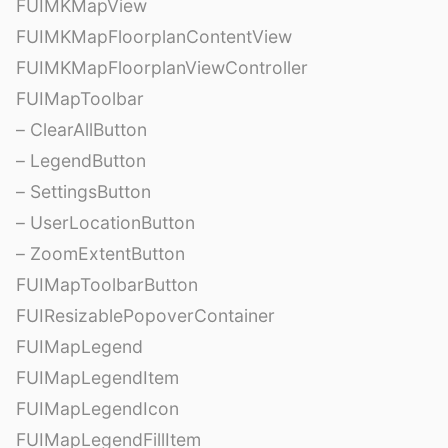
FUIMKMapView
FUIMKMapFloorplanContentView
FUIMKMapFloorplanViewController
FUIMapToolbar
– ClearAllButton
– LegendButton
– SettingsButton
– UserLocationButton
– ZoomExtentButton
FUIMapToolbarButton
FUIResizablePopoverContainer
FUIMapLegend
FUIMapLegendItem
FUIMapLegendIcon
FUIMapLegendFillItem