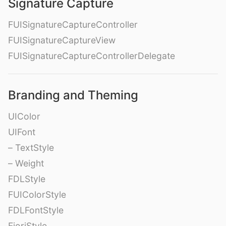
Signature Capture
FUISignatureCaptureController
FUISignatureCaptureView
FUISignatureCaptureControllerDelegate
Branding and Theming
UIColor
UIFont
– TextStyle
– Weight
FDLStyle
FUIColorStyle
FDLFontStyle
FioriStyle