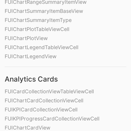
FUIChartRangeSummaryItemView
FUIChartSummaryItemBaseView
FUIChartSummaryItemType
FUIChartPlotTableViewCell
FUIChartPlotView
FUIChartLegendTableViewCell
FUIChartLegendView
Analytics Cards
FUICardCollectionViewTableViewCell
FUIChartCardCollectionViewCell
FUIKPICardCollectionViewCell
FUIKPIProgressCardCollectionViewCell
FUIChartCardView