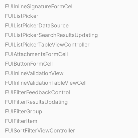
FUIInlineSignatureFormCell
FUIListPicker
FUIListPickerDataSource
FUIListPickerSearchResultsUpdating
FUIListPickerTableViewController
FUIAttachmentsFormCell
FUIButtonFormCell
FUIInlineValidationView
FUIInlineValidationTableViewCell
FUIFilterFeedbackControl
FUIFilterResultsUpdating
FUIFilterGroup
FUIFilterItem
FUISortFilterViewController