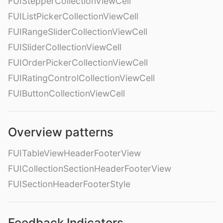
FUIStepperCollectionViewCell
FUIListPickerCollectionViewCell
FUIRangeSliderCollectionViewCell
FUISliderCollectionViewCell
FUIOrderPickerCollectionViewCell
FUIRatingControlCollectionViewCell
FUIButtonCollectionViewCell
Overview patterns
FUITableViewHeaderFooterView
FUICollectionSectionHeaderFooterView
FUISectionHeaderFooterStyle
Feedback Indicators