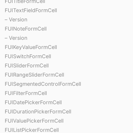
FUITitleFormCell
FUITextFieldFormCell
– Version
FUINoteFormCell
– Version
FUIKeyValueFormCell
FUISwitchFormCell
FUISliderFormCell
FUIRangeSliderFormCell
FUISegmentedControlFormCell
FUIFilterFormCell
FUIDatePickerFormCell
FUIDurationPickerFormCell
FUIValuePickerFormCell
FUIListPickerFormCell