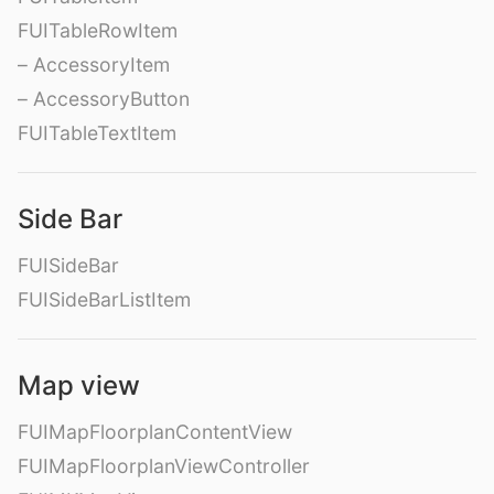
FUITableRowItem
– AccessoryItem
– AccessoryButton
FUITableTextItem
Side Bar
FUISideBar
FUISideBarListItem
Map view
FUIMapFloorplanContentView
FUIMapFloorplanViewController