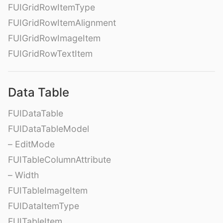
FUIGridRowItemType
FUIGridRowItemAlignment
FUIGridRowImageItem
FUIGridRowTextItem
Data Table
FUIDataTable
FUIDataTableModel
– EditMode
FUITableColumnAttribute
– Width
FUITableImageItem
FUIDataItemType
FUITableItem