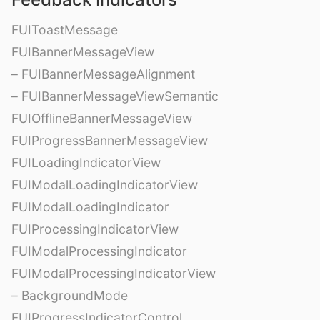
FUIToastMessage
FUIBannerMessageView
– FUIBannerMessageAlignment
– FUIBannerMessageViewSemantic
FUIOfflineBannerMessageView
FUIProgressBannerMessageView
FUILoadingIndicatorView
FUIModalLoadingIndicatorView
FUIModalLoadingIndicator
FUIProcessingIndicatorView
FUIModalProcessingIndicator
FUIModalProcessingIndicatorView
– BackgroundMode
FUIProgressIndicatorControl