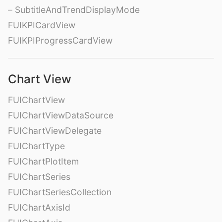
– SubtitleAndTrendDisplayMode
FUIKPICardView
FUIKPIProgressCardView
Chart View
FUIChartView
FUIChartViewDataSource
FUIChartViewDelegate
FUIChartType
FUIChartPlotItem
FUIChartSeries
FUIChartSeriesCollection
FUIChartAxisId