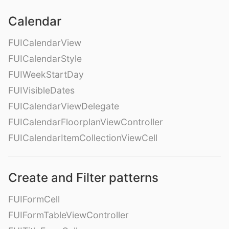
Calendar
FUICalendarView
FUICalendarStyle
FUIWeekStartDay
FUIVisibleDates
FUICalendarViewDelegate
FUICalendarFloorplanViewController
FUICalendarItemCollectionViewCell
Create and Filter patterns
FUIFormCell
FUIFormTableViewController