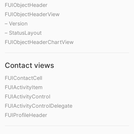
FUIObjectHeader
FUIObjectHeaderView
– Version
– StatusLayout
FUIObjectHeaderChartView
Contact views
FUIContactCell
FUIActivityItem
FUIActivityControl
FUIActivityControlDelegate
FUIProfileHeader