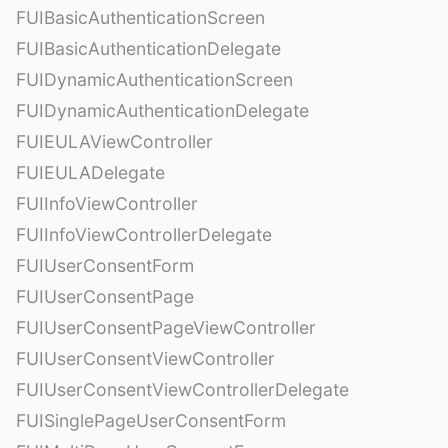
FUIBasicAuthenticationScreen
FUIBasicAuthenticationDelegate
FUIDynamicAuthenticationScreen
FUIDynamicAuthenticationDelegate
FUIEULAViewController
FUIEULADelegate
FUIInfoViewController
FUIInfoViewControllerDelegate
FUIUserConsentForm
FUIUserConsentPage
FUIUserConsentPageViewController
FUIUserConsentViewController
FUIUserConsentViewControllerDelegate
FUISinglePageUserConsentForm