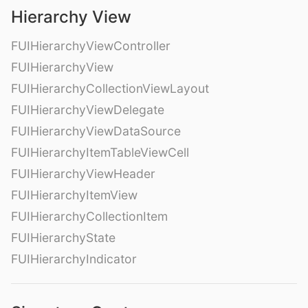
Hierarchy View
FUIHierarchyViewController
FUIHierarchyView
FUIHierarchyCollectionViewLayout
FUIHierarchyViewDelegate
FUIHierarchyViewDataSource
FUIHierarchyItemTableViewCell
FUIHierarchyViewHeader
FUIHierarchyItemView
FUIHierarchyCollectionItem
FUIHierarchyState
FUIHierarchyIndicator