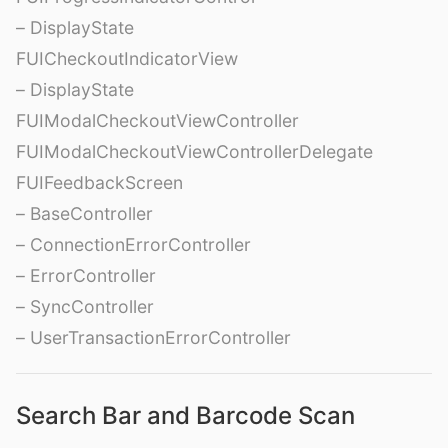
– DisplayState
FUICheckoutIndicatorView
– DisplayState
FUIModalCheckoutViewController
FUIModalCheckoutViewControllerDelegate
FUIFeedbackScreen
– BaseController
– ConnectionErrorController
– ErrorController
– SyncController
– UserTransactionErrorController
Search Bar and Barcode Scan