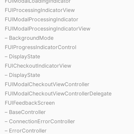
FUIModalLoadingIndicator
FUIProcessingIndicatorView
FUIModalProcessingIndicator
FUIModalProcessingIndicatorView
– BackgroundMode
FUIProgressIndicatorControl
– DisplayState
FUICheckoutIndicatorView
– DisplayState
FUIModalCheckoutViewController
FUIModalCheckoutViewControllerDelegate
FUIFeedbackScreen
– BaseController
– ConnectionErrorController
– ErrorController