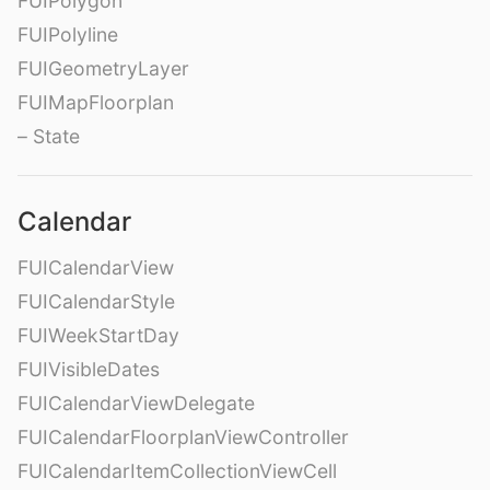
FUIPolygon
FUIPolyline
FUIGeometryLayer
FUIMapFloorplan
– State
Calendar
FUICalendarView
FUICalendarStyle
FUIWeekStartDay
FUIVisibleDates
FUICalendarViewDelegate
FUICalendarFloorplanViewController
FUICalendarItemCollectionViewCell