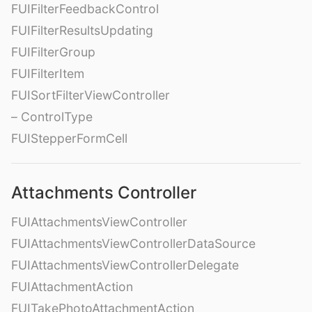
FUIFilterFeedbackControl
FUIFilterResultsUpdating
FUIFilterGroup
FUIFilterItem
FUISortFilterViewController
– ControlType
FUIStepperFormCell
Attachments Controller
FUIAttachmentsViewController
FUIAttachmentsViewControllerDataSource
FUIAttachmentsViewControllerDelegate
FUIAttachmentAction
FUITakePhotoAttachmentAction