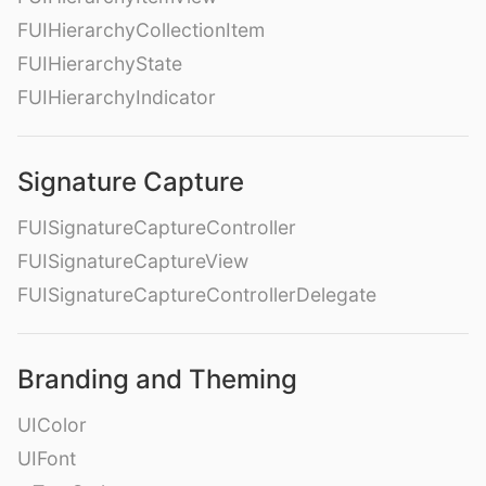
FUIHierarchyCollectionItem
FUIHierarchyState
FUIHierarchyIndicator
Signature Capture
FUISignatureCaptureController
FUISignatureCaptureView
FUISignatureCaptureControllerDelegate
Branding and Theming
UIColor
UIFont