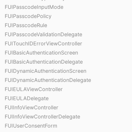
FUIPasscodeInputMode
FUIPasscodePolicy
FUIPasscodeRule
FUIPasscodeValidationDelegate
FUITouchIDErrorViewController
FUIBasicAuthenticationScreen
FUIBasicAuthenticationDelegate
FUIDynamicAuthenticationScreen
FUIDynamicAuthenticationDelegate
FUIEULAViewController
FUIEULADelegate
FUIInfoViewController
FUIInfoViewControllerDelegate
FUIUserConsentForm