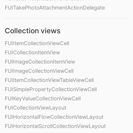
FUITakePhotoAttachmentActionDelegate
Collection views
FUIItemCollectionViewCell
FUICollectionItemView
FUIImageCollectionItemView
FUIImageCollectionViewCell
FUIItemCollectionViewTableViewCell
FUISimplePropertyCollectionViewCell
FUIKeyValueCollectionViewCell
FUICollectionViewLayout
FUIHorizontalFlowCollectionViewLayout
FUIHorizontalScrollCollectionViewLayout