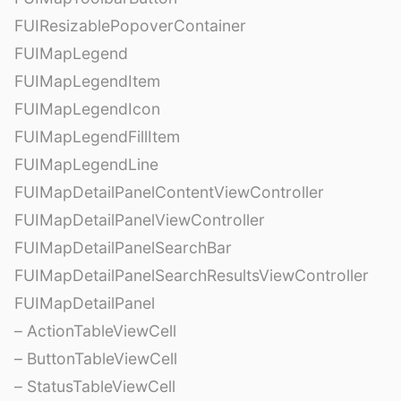
FUIResizablePopoverContainer
FUIMapLegend
FUIMapLegendItem
FUIMapLegendIcon
FUIMapLegendFillItem
FUIMapLegendLine
FUIMapDetailPanelContentViewController
FUIMapDetailPanelViewController
FUIMapDetailPanelSearchBar
FUIMapDetailPanelSearchResultsViewController
FUIMapDetailPanel
– ActionTableViewCell
– ButtonTableViewCell
– StatusTableViewCell