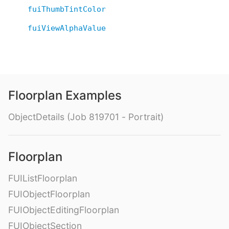
fuiThumbTintColor
fuiViewAlphaValue
Floorplan Examples
ObjectDetails (Job 819701 - Portrait)
Floorplan
FUIListFloorplan
FUIObjectFloorplan
FUIObjectEditingFloorplan
FUIObjectSection