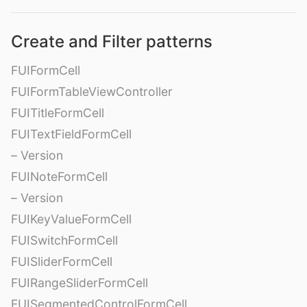
Create and Filter patterns
FUIFormCell
FUIFormTableViewController
FUITitleFormCell
FUITextFieldFormCell
– Version
FUINoteFormCell
– Version
FUIKeyValueFormCell
FUISwitchFormCell
FUISliderFormCell
FUIRangeSliderFormCell
FUISegmentedControlFormCell