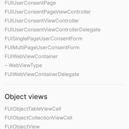
FUIUserConsentPage
FUIUserConsentPageViewController
FUIUserConsentViewController
FUIUserConsentViewControllerDelegate
FUISinglePageUserConsentForm
FUIMultiPageUserConsentForm
FUIWebViewContainer
– WebViewType
FUIWebViewContainerDelegate
Object views
FUIObjectTableViewCell
FUIObjectCollectionViewCell
FUIObjectView