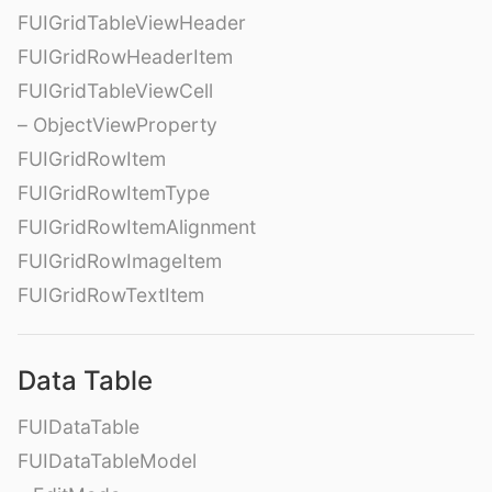
FUIGridTableViewHeader
FUIGridRowHeaderItem
FUIGridTableViewCell
– ObjectViewProperty
FUIGridRowItem
FUIGridRowItemType
FUIGridRowItemAlignment
FUIGridRowImageItem
FUIGridRowTextItem
Data Table
FUIDataTable
FUIDataTableModel