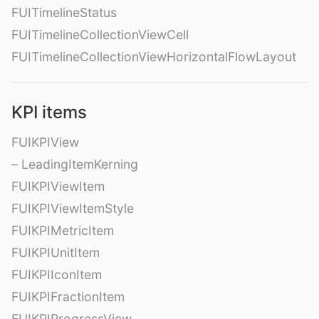
FUITimelineStatus
FUITimelineCollectionViewCell
FUITimelineCollectionViewHorizontalFlowLayout
KPI items
FUIKPIView
– LeadingItemKerning
FUIKPIViewItem
FUIKPIViewItemStyle
FUIKPIMetricItem
FUIKPIUnitItem
FUIKPIIconItem
FUIKPIFractionItem
FUIKPIProgressView