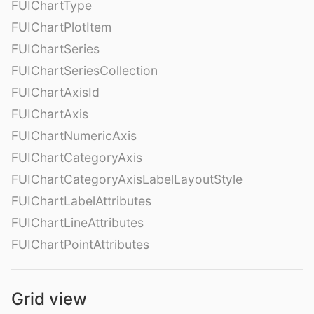
FUIChartType
FUIChartPlotItem
FUIChartSeries
FUIChartSeriesCollection
FUIChartAxisId
FUIChartAxis
FUIChartNumericAxis
FUIChartCategoryAxis
FUIChartCategoryAxisLabelLayoutStyle
FUIChartLabelAttributes
FUIChartLineAttributes
FUIChartPointAttributes
Grid view