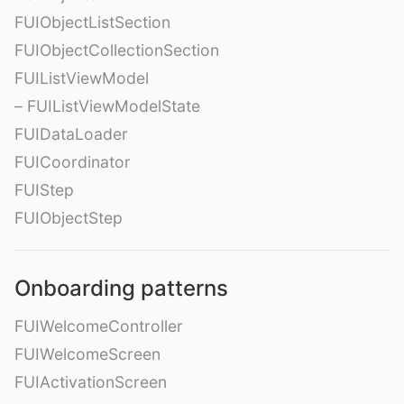
FUIObjectListSection
FUIObjectCollectionSection
FUIListViewModel
– FUIListViewModelState
FUIDataLoader
FUICoordinator
FUIStep
FUIObjectStep
Onboarding patterns
FUIWelcomeController
FUIWelcomeScreen
FUIActivationScreen