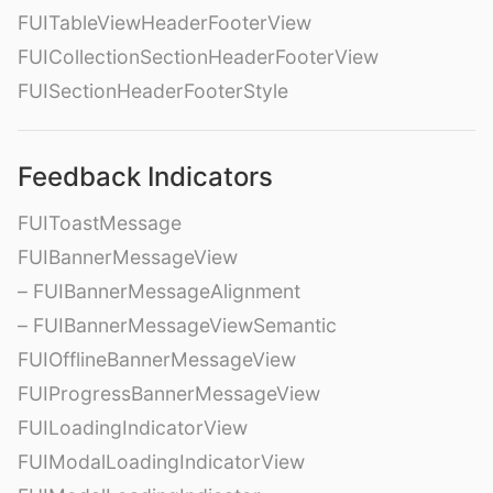
FUITableViewHeaderFooterView
FUICollectionSectionHeaderFooterView
FUISectionHeaderFooterStyle
Feedback Indicators
FUIToastMessage
FUIBannerMessageView
– FUIBannerMessageAlignment
– FUIBannerMessageViewSemantic
FUIOfflineBannerMessageView
FUIProgressBannerMessageView
FUILoadingIndicatorView
FUIModalLoadingIndicatorView