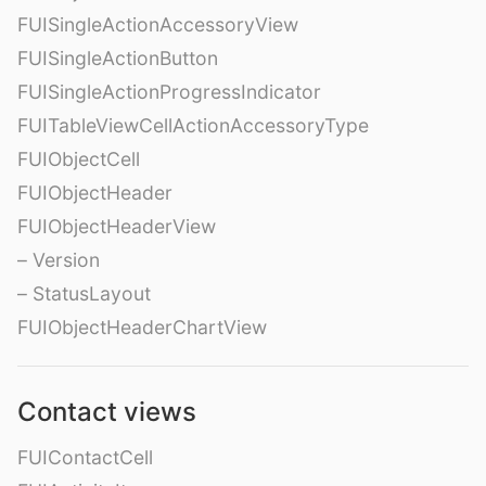
FUISingleActionAccessoryView
FUISingleActionButton
FUISingleActionProgressIndicator
FUITableViewCellActionAccessoryType
FUIObjectCell
FUIObjectHeader
FUIObjectHeaderView
– Version
– StatusLayout
FUIObjectHeaderChartView
Contact views
FUIContactCell