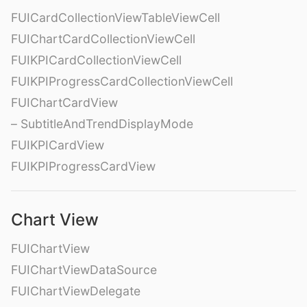
FUICardCollectionViewTableViewCell
FUIChartCardCollectionViewCell
FUIKPICardCollectionViewCell
FUIKPIProgressCardCollectionViewCell
FUIChartCardView
– SubtitleAndTrendDisplayMode
FUIKPICardView
FUIKPIProgressCardView
Chart View
FUIChartView
FUIChartViewDataSource
FUIChartViewDelegate