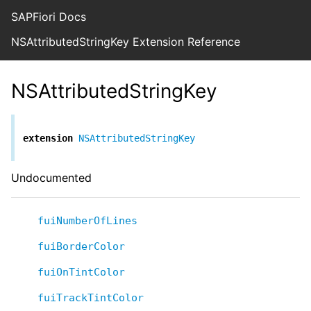
SAPFiori Docs
NSAttributedStringKey Extension Reference
NSAttributedStringKey
extension
NSAttributedStringKey
Undocumented
fuiNumberOfLines
fuiBorderColor
fuiOnTintColor
fuiTrackTintColor