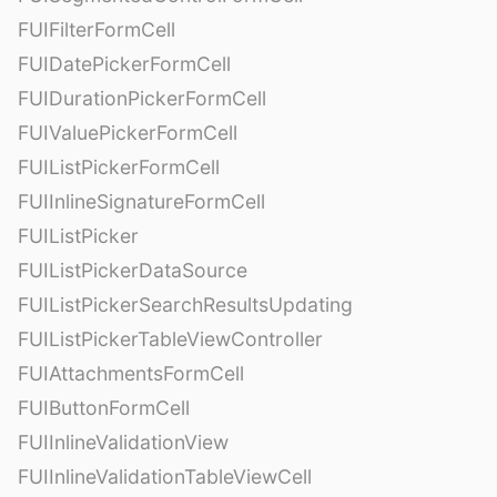
FUIFilterFormCell
FUIDatePickerFormCell
FUIDurationPickerFormCell
FUIValuePickerFormCell
FUIListPickerFormCell
FUIInlineSignatureFormCell
FUIListPicker
FUIListPickerDataSource
FUIListPickerSearchResultsUpdating
FUIListPickerTableViewController
FUIAttachmentsFormCell
FUIButtonFormCell
FUIInlineValidationView
FUIInlineValidationTableViewCell