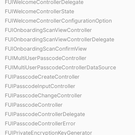
FUIWelcomeControllerDelegate
FUIWelcomeControllerState
FUIWelcomeControllerConfigurationOption
FUIOnboardingScanViewController
FUIOnboardingScanViewControllerDelegate
FUIOnboardingScanConfirmView
FUIMultiUserPasscodeController
FUIMultiUserPasscodeControllerDataSource
FUIPasscodeCreateController
FUIPasscodeInputController
FUIPasscodeChangeController
FUIPasscodeController
FUIPasscodeControllerDelegate
FUIPasscodeControllerError
FUIPrivateEncryptionKeyGenerator