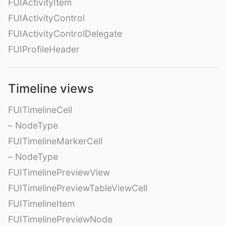
FUIActivityItem
FUIActivityControl
FUIActivityControlDelegate
FUIProfileHeader
Timeline views
FUITimelineCell
– NodeType
FUITimelineMarkerCell
– NodeType
FUITimelinePreviewView
FUITimelinePreviewTableViewCell
FUITimelineItem
FUITimelinePreviewNode