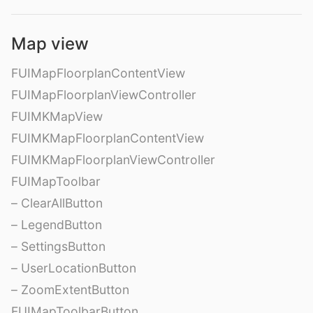
Map view
FUIMapFloorplanContentView
FUIMapFloorplanViewController
FUIMKMapView
FUIMKMapFloorplanContentView
FUIMKMapFloorplanViewController
FUIMapToolbar
– ClearAllButton
– LegendButton
– SettingsButton
– UserLocationButton
– ZoomExtentButton
FUIMapToolbarButton