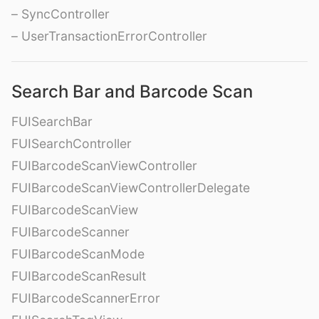
– SyncController
– UserTransactionErrorController
Search Bar and Barcode Scan
FUISearchBar
FUISearchController
FUIBarcodeScanViewController
FUIBarcodeScanViewControllerDelegate
FUIBarcodeScanView
FUIBarcodeScanner
FUIBarcodeScanMode
FUIBarcodeScanResult
FUIBarcodeScannerError