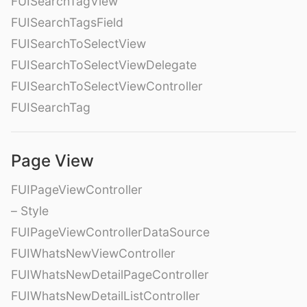
FUISearchTagView
FUISearchTagsField
FUISearchToSelectView
FUISearchToSelectViewDelegate
FUISearchToSelectViewController
FUISearchTag
Page View
FUIPageViewController
– Style
FUIPageViewControllerDataSource
FUIWhatsNewViewController
FUIWhatsNewDetailPageController
FUIWhatsNewDetailListController