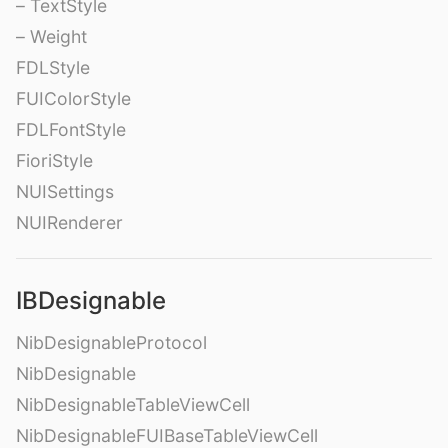
– TextStyle
– Weight
FDLStyle
FUIColorStyle
FDLFontStyle
FioriStyle
NUISettings
NUIRenderer
IBDesignable
NibDesignableProtocol
NibDesignable
NibDesignableTableViewCell
NibDesignableFUIBaseTableViewCell