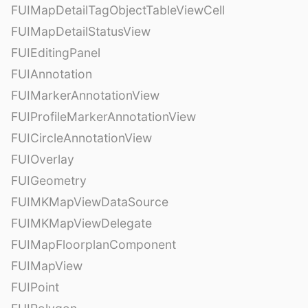
FUIMapDetailTagObjectTableViewCell
FUIMapDetailStatusView
FUIEditingPanel
FUIAnnotation
FUIMarkerAnnotationView
FUIProfileMarkerAnnotationView
FUICircleAnnotationView
FUIOverlay
FUIGeometry
FUIMKMapViewDataSource
FUIMKMapViewDelegate
FUIMapFloorplanComponent
FUIMapView
FUIPoint