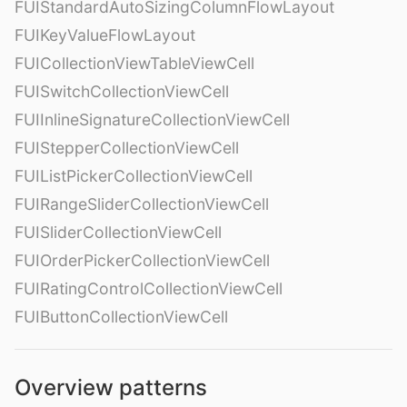
FUIStandardAutoSizingColumnFlowLayout
FUIKeyValueFlowLayout
FUICollectionViewTableViewCell
FUISwitchCollectionViewCell
FUIInlineSignatureCollectionViewCell
FUIStepperCollectionViewCell
FUIListPickerCollectionViewCell
FUIRangeSliderCollectionViewCell
FUISliderCollectionViewCell
FUIOrderPickerCollectionViewCell
FUIRatingControlCollectionViewCell
FUIButtonCollectionViewCell
Overview patterns