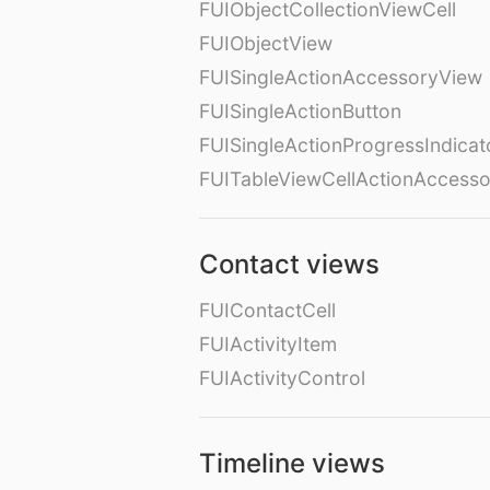
FUIObjectCollectionViewCell
FUIObjectView
FUISingleActionAccessoryView
FUISingleActionButton
FUISingleActionProgressIndicat
FUITableViewCellActionAccess
Contact views
FUIContactCell
FUIActivityItem
FUIActivityControl
Timeline views