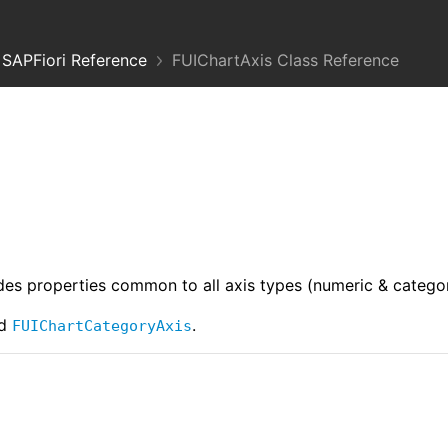
SAPFiori Reference
FUIChartAxis Class Reference
des properties common to all axis types (numeric & categor
d
.
FUIChartCategoryAxis