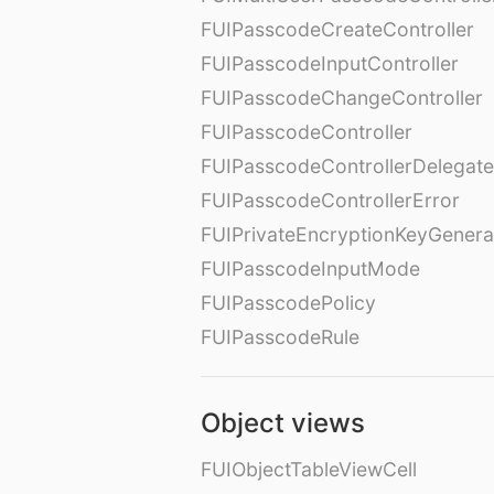
FUIPasscodeCreateController
FUIPasscodeInputController
FUIPasscodeChangeController
FUIPasscodeController
FUIPasscodeControllerDelegate
FUIPasscodeControllerError
FUIPrivateEncryptionKeyGenera
FUIPasscodeInputMode
FUIPasscodePolicy
FUIPasscodeRule
Object views
FUIObjectTableViewCell