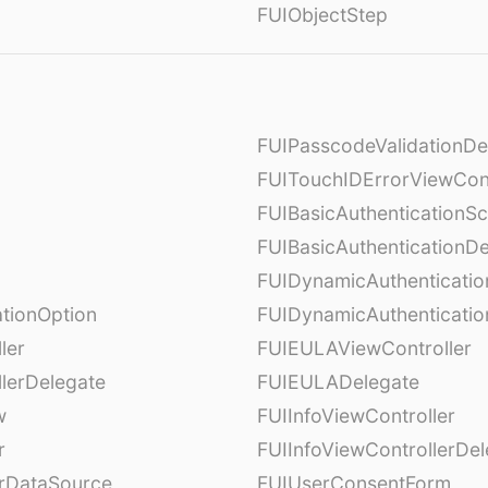
FUIObjectStep
FUIPasscodeValidationDe
FUITouchIDErrorViewCont
FUIBasicAuthenticationS
FUIBasicAuthenticationDe
FUIDynamicAuthenticati
tionOption
FUIDynamicAuthenticatio
ler
FUIEULAViewController
lerDelegate
FUIEULADelegate
w
FUIInfoViewController
r
FUIInfoViewControllerDel
erDataSource
FUIUserConsentForm