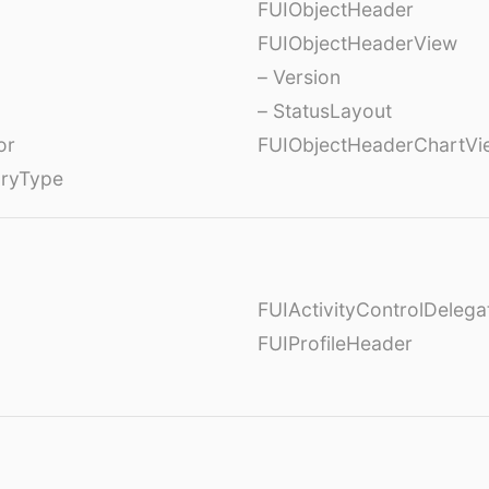
FUIObjectHeader
FUIObjectHeaderView
– Version
– StatusLayout
or
FUIObjectHeaderChartVi
oryType
FUIActivityControlDelega
FUIProfileHeader