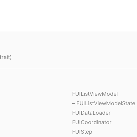
rait)
FUIListViewModel
– FUIListViewModelState
FUIDataLoader
FUICoordinator
FUIStep