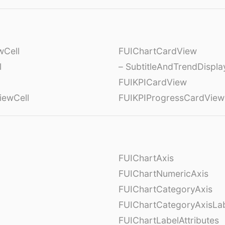
wCell
FUIChartCardView
l
– SubtitleAndTrendDispl
FUIKPICardView
iewCell
FUIKPIProgressCardView
FUIChartAxis
FUIChartNumericAxis
FUIChartCategoryAxis
FUIChartCategoryAxisLab
FUIChartLabelAttributes