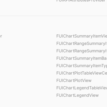
er
FUIChartSummaryItemVi
l
FUIChartRangeSummaryI
FUIChartRangeSummaryI
FUIChartSummaryItemBa
FUIChartSummaryItemTy
l
FUIChartPlotTableViewCe
FUIChartPlotView
FUIChartLegendTableVie
FUIChartLegendView