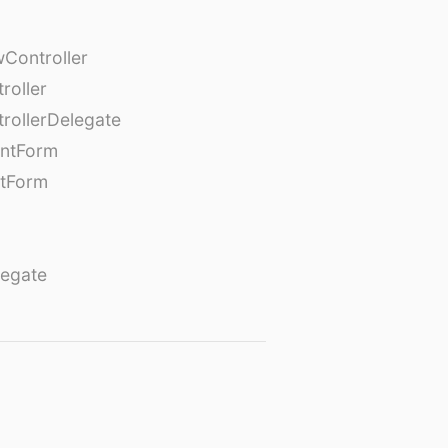
Controller
roller
rollerDelegate
entForm
tForm
egate