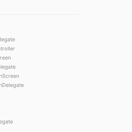
legate
roller
creen
legate
onScreen
nDelegate
egate