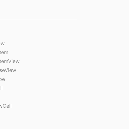
ew
tem
temView
seView
pe
ll
wCell