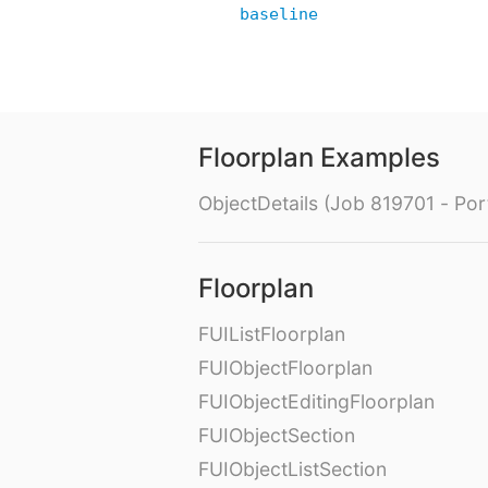
baseline
Floorplan Examples
ObjectDetails (Job 819701 - Port
Floorplan
FUIListFloorplan
FUIObjectFloorplan
FUIObjectEditingFloorplan
FUIObjectSection
FUIObjectListSection