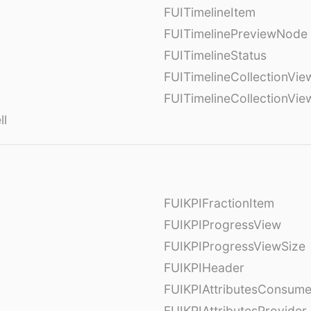
FUITimelineItem
FUITimelinePreviewNode
FUITimelineStatus
FUITimelineCollectionVie
FUITimelineCollectionVi
ll
FUIKPIFractionItem
FUIKPIProgressView
FUIKPIProgressViewSize
FUIKPIHeader
FUIKPIAttributesConsume
FUIKPIAttributesProvider