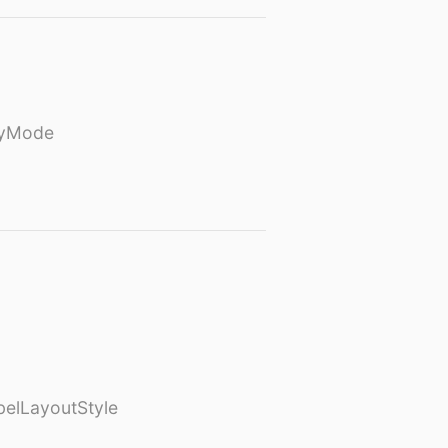
ayMode
elLayoutStyle