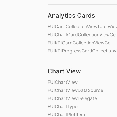
Analytics Cards
FUICardCollectionViewTableVie
FUIChartCardCollectionViewCel
FUIKPICardCollectionViewCell
FUIKPIProgressCardCollectionV
Chart View
FUIChartView
FUIChartViewDataSource
FUIChartViewDelegate
FUIChartType
FUIChartPlotItem