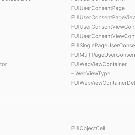
FUIUserConsentPage
FUIUserConsentPageView
FUIUserConsentViewCont
FUIUserConsentViewCont
FUISinglePageUserCons
FUIMultiPageUserConsen
tor
FUIWebViewContainer
– WebViewType
FUIWebViewContainerDel
FUIObjectCell