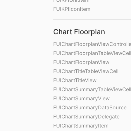
FUIKPIIconItem
Chart Floorplan
FUIChartFloorplanViewControll
FUIChartFloorplanTableViewCel
FUIChartFloorplanView
FUIChartTitleTableViewCell
FUIChartTitleView
FUIChartSummaryTableViewCel
FUIChartSummaryView
FUIChartSummaryDataSource
FUIChartSummaryDelegate
FUIChartSummaryItem