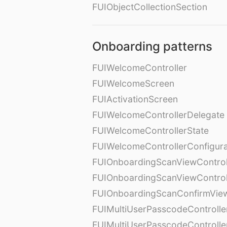
FUIObjectCollectionSection
Onboarding patterns
FUIWelcomeController
FUIWelcomeScreen
FUIActivationScreen
FUIWelcomeControllerDelegate
FUIWelcomeControllerState
FUIWelcomeControllerConfigura
FUIOnboardingScanViewControl
FUIOnboardingScanViewControl
FUIOnboardingScanConfirmVie
FUIMultiUserPasscodeControlle
FUIMultiUserPasscodeControll