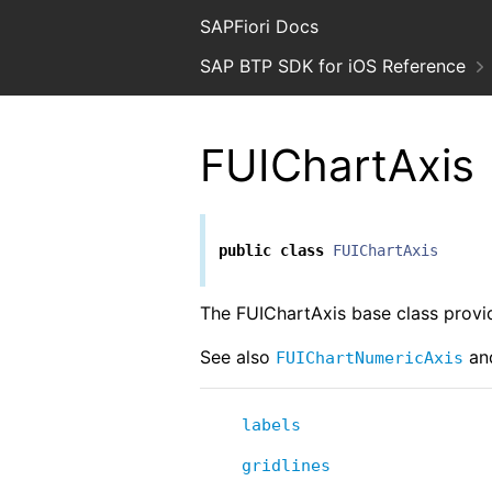
SAPFiori Docs
SAP BTP SDK for iOS Reference
FUIChartAxis
public
class
FUIChartAxis
The FUIChartAxis base class provi
See also
an
FUIChartNumericAxis
labels
gridlines