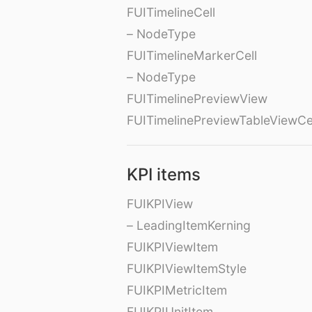
FUITimelineCell
– NodeType
FUITimelineMarkerCell
– NodeType
FUITimelinePreviewView
FUITimelinePreviewTableViewCe
KPI items
FUIKPIView
– LeadingItemKerning
FUIKPIViewItem
FUIKPIViewItemStyle
FUIKPIMetricItem
FUIKPIUnitItem