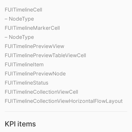
FUITimelineCell
– NodeType
FUITimelineMarkerCell
– NodeType
FUITimelinePreviewView
FUITimelinePreviewTableViewCell
FUITimelineItem
FUITimelinePreviewNode
FUITimelineStatus
FUITimelineCollectionViewCell
FUITimelineCollectionViewHorizontalFlowLayout
KPI items