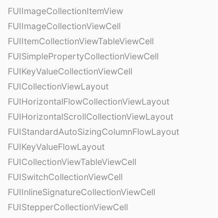
FUIImageCollectionItemView
FUIImageCollectionViewCell
FUIItemCollectionViewTableViewCell
FUISimplePropertyCollectionViewCell
FUIKeyValueCollectionViewCell
FUICollectionViewLayout
FUIHorizontalFlowCollectionViewLayout
FUIHorizontalScrollCollectionViewLayout
FUIStandardAutoSizingColumnFlowLayout
FUIKeyValueFlowLayout
FUICollectionViewTableViewCell
FUISwitchCollectionViewCell
FUIInlineSignatureCollectionViewCell
FUIStepperCollectionViewCell