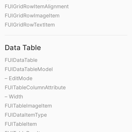
FUIGridRowItemAlignment
FUIGridRowImageItem
FUIGridRowTextItem
Data Table
FUIDataTable
FUIDataTableModel
– EditMode
FUITableColumnAttribute
– Width
FUITableImageItem
FUIDataItemType
FUITableItem