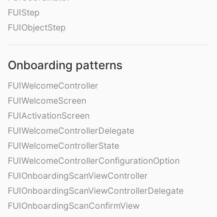
FUIStep
FUIObjectStep
Onboarding patterns
FUIWelcomeController
FUIWelcomeScreen
FUIActivationScreen
FUIWelcomeControllerDelegate
FUIWelcomeControllerState
FUIWelcomeControllerConfigurationOption
FUIOnboardingScanViewController
FUIOnboardingScanViewControllerDelegate
FUIOnboardingScanConfirmView