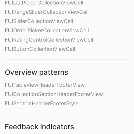
FUIListPickerCollectionViewCell
FUIRangeSliderCollectionViewCell
FUISliderCollectionViewCell
FUIOrderPickerCollectionViewCell
FUIRatingControlCollectionViewCell
FUIButtonCollectionViewCell
Overview patterns
FUITableViewHeaderFooterView
FUICollectionSectionHeaderFooterView
FUISectionHeaderFooterStyle
Feedback Indicators