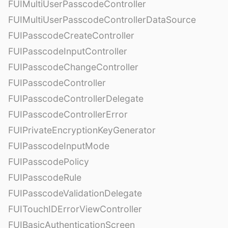
FUIMultiUserPasscodeController
FUIMultiUserPasscodeControllerDataSource
FUIPasscodeCreateController
FUIPasscodeInputController
FUIPasscodeChangeController
FUIPasscodeController
FUIPasscodeControllerDelegate
FUIPasscodeControllerError
FUIPrivateEncryptionKeyGenerator
FUIPasscodeInputMode
FUIPasscodePolicy
FUIPasscodeRule
FUIPasscodeValidationDelegate
FUITouchIDErrorViewController
FUIBasicAuthenticationScreen