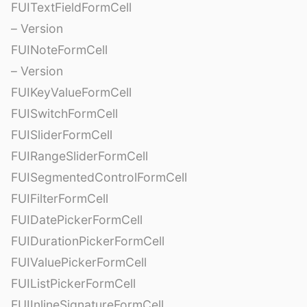
FUITextFieldFormCell
– Version
FUINoteFormCell
– Version
FUIKeyValueFormCell
FUISwitchFormCell
FUISliderFormCell
FUIRangeSliderFormCell
FUISegmentedControlFormCell
FUIFilterFormCell
FUIDatePickerFormCell
FUIDurationPickerFormCell
FUIValuePickerFormCell
FUIListPickerFormCell
FUIInlineSignatureFormCell