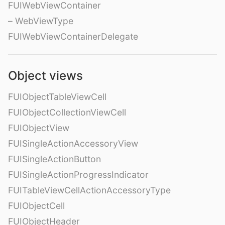
FUIWebViewContainer
– WebViewType
FUIWebViewContainerDelegate
Object views
FUIObjectTableViewCell
FUIObjectCollectionViewCell
FUIObjectView
FUISingleActionAccessoryView
FUISingleActionButton
FUISingleActionProgressIndicator
FUITableViewCellActionAccessoryType
FUIObjectCell
FUIObjectHeader