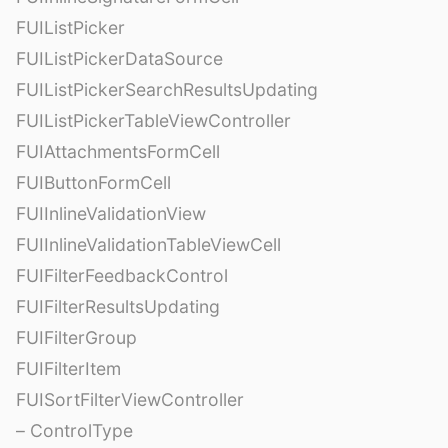
FUIListPicker
FUIListPickerDataSource
FUIListPickerSearchResultsUpdating
FUIListPickerTableViewController
FUIAttachmentsFormCell
FUIButtonFormCell
FUIInlineValidationView
FUIInlineValidationTableViewCell
FUIFilterFeedbackControl
FUIFilterResultsUpdating
FUIFilterGroup
FUIFilterItem
FUISortFilterViewController
– ControlType