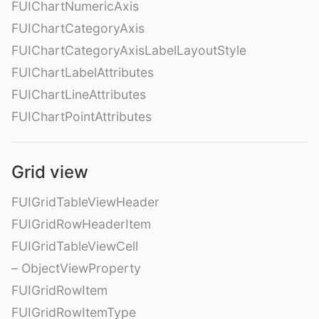
FUIChartNumericAxis
FUIChartCategoryAxis
FUIChartCategoryAxisLabelLayoutStyle
FUIChartLabelAttributes
FUIChartLineAttributes
FUIChartPointAttributes
Grid view
FUIGridTableViewHeader
FUIGridRowHeaderItem
FUIGridTableViewCell
– ObjectViewProperty
FUIGridRowItem
FUIGridRowItemType