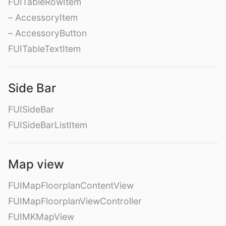
FUITableRowItem
– AccessoryItem
– AccessoryButton
FUITableTextItem
Side Bar
FUISideBar
FUISideBarListItem
Map view
FUIMapFloorplanContentView
FUIMapFloorplanViewController
FUIMKMapView