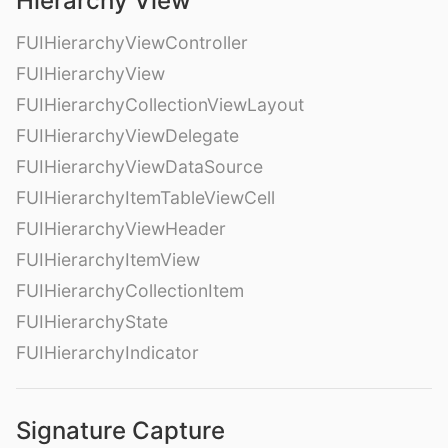
Hierarchy View
FUIHierarchyViewController
FUIHierarchyView
FUIHierarchyCollectionViewLayout
FUIHierarchyViewDelegate
FUIHierarchyViewDataSource
FUIHierarchyItemTableViewCell
FUIHierarchyViewHeader
FUIHierarchyItemView
FUIHierarchyCollectionItem
FUIHierarchyState
FUIHierarchyIndicator
Signature Capture