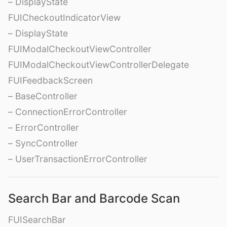
– DisplayState
FUICheckoutIndicatorView
– DisplayState
FUIModalCheckoutViewController
FUIModalCheckoutViewControllerDelegate
FUIFeedbackScreen
– BaseController
– ConnectionErrorController
– ErrorController
– SyncController
– UserTransactionErrorController
Search Bar and Barcode Scan
FUISearchBar