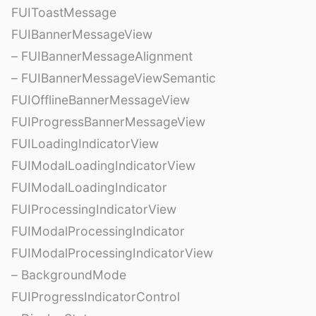
FUIToastMessage
FUIBannerMessageView
– FUIBannerMessageAlignment
– FUIBannerMessageViewSemantic
FUIOfflineBannerMessageView
FUIProgressBannerMessageView
FUILoadingIndicatorView
FUIModalLoadingIndicatorView
FUIModalLoadingIndicator
FUIProcessingIndicatorView
FUIModalProcessingIndicator
FUIModalProcessingIndicatorView
– BackgroundMode
FUIProgressIndicatorControl