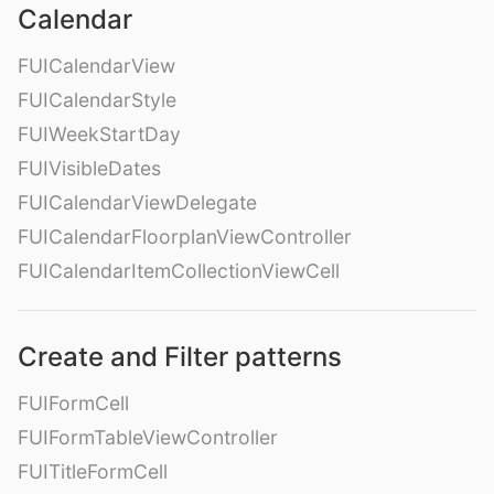
Calendar
FUICalendarView
FUICalendarStyle
FUIWeekStartDay
FUIVisibleDates
FUICalendarViewDelegate
FUICalendarFloorplanViewController
FUICalendarItemCollectionViewCell
Create and Filter patterns
FUIFormCell
FUIFormTableViewController
FUITitleFormCell