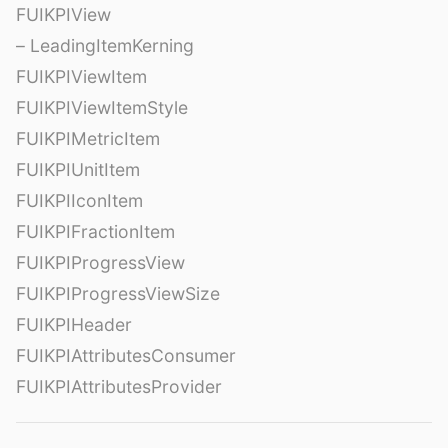
FUIKPIView
– LeadingItemKerning
FUIKPIViewItem
FUIKPIViewItemStyle
FUIKPIMetricItem
FUIKPIUnitItem
FUIKPIIconItem
FUIKPIFractionItem
FUIKPIProgressView
FUIKPIProgressViewSize
FUIKPIHeader
FUIKPIAttributesConsumer
FUIKPIAttributesProvider