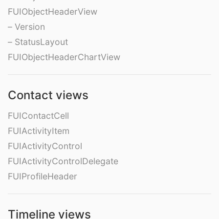
FUIObjectHeaderView
– Version
– StatusLayout
FUIObjectHeaderChartView
Contact views
FUIContactCell
FUIActivityItem
FUIActivityControl
FUIActivityControlDelegate
FUIProfileHeader
Timeline views