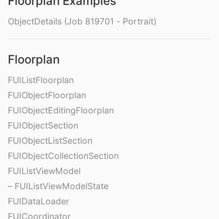
Floorplan Examples
ObjectDetails (Job 819701 - Portrait)
Floorplan
FUIListFloorplan
FUIObjectFloorplan
FUIObjectEditingFloorplan
FUIObjectSection
FUIObjectListSection
FUIObjectCollectionSection
FUIListViewModel
– FUIListViewModelState
FUIDataLoader
FUICoordinator