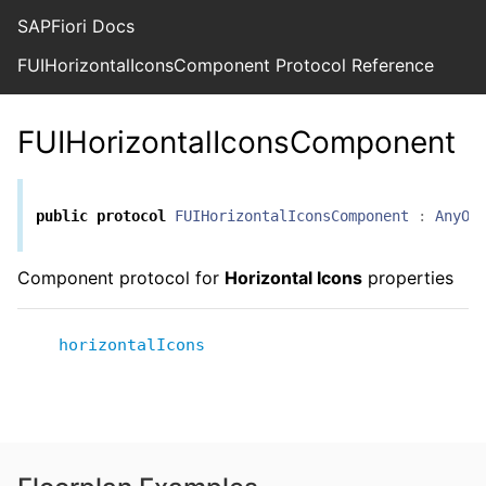
SAPFiori Docs
FUIHorizontalIconsComponent Protocol Reference
FUIHorizontalIconsComponent
public
protocol
FUIHorizontalIconsComponent
:
AnyOb
Component protocol for
Horizontal Icons
properties
horizontalIcons