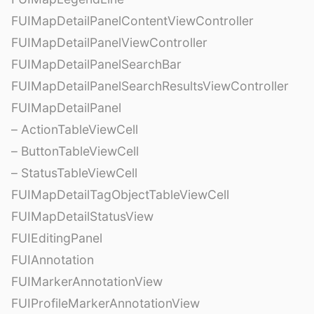
FUIMapDetailPanelContentViewController
FUIMapDetailPanelViewController
FUIMapDetailPanelSearchBar
FUIMapDetailPanelSearchResultsViewController
FUIMapDetailPanel
– ActionTableViewCell
– ButtonTableViewCell
– StatusTableViewCell
FUIMapDetailTagObjectTableViewCell
FUIMapDetailStatusView
FUIEditingPanel
FUIAnnotation
FUIMarkerAnnotationView
FUIProfileMarkerAnnotationView