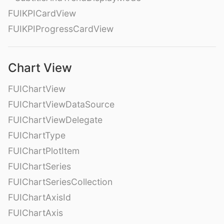
FUIKPICardView
FUIKPIProgressCardView
Chart View
FUIChartView
FUIChartViewDataSource
FUIChartViewDelegate
FUIChartType
FUIChartPlotItem
FUIChartSeries
FUIChartSeriesCollection
FUIChartAxisId
FUIChartAxis