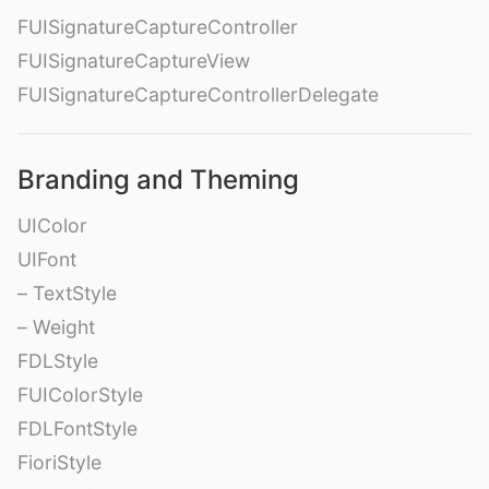
FUISignatureCaptureController
FUISignatureCaptureView
FUISignatureCaptureControllerDelegate
Branding and Theming
UIColor
UIFont
– TextStyle
– Weight
FDLStyle
FUIColorStyle
FDLFontStyle
FioriStyle