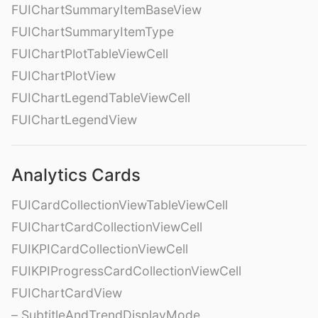
FUIChartSummaryItemBaseView
FUIChartSummaryItemType
FUIChartPlotTableViewCell
FUIChartPlotView
FUIChartLegendTableViewCell
FUIChartLegendView
Analytics Cards
FUICardCollectionViewTableViewCell
FUIChartCardCollectionViewCell
FUIKPICardCollectionViewCell
FUIKPIProgressCardCollectionViewCell
FUIChartCardView
– SubtitleAndTrendDisplayMode