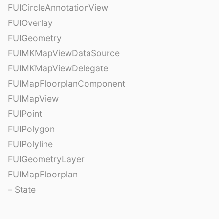
FUICircleAnnotationView
FUIOverlay
FUIGeometry
FUIMKMapViewDataSource
FUIMKMapViewDelegate
FUIMapFloorplanComponent
FUIMapView
FUIPoint
FUIPolygon
FUIPolyline
FUIGeometryLayer
FUIMapFloorplan
– State