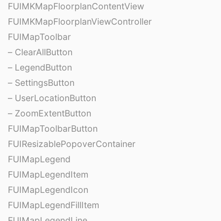
FUIMKMapFloorplanContentView
FUIMKMapFloorplanViewController
FUIMapToolbar
– ClearAllButton
– LegendButton
– SettingsButton
– UserLocationButton
– ZoomExtentButton
FUIMapToolbarButton
FUIResizablePopoverContainer
FUIMapLegend
FUIMapLegendItem
FUIMapLegendIcon
FUIMapLegendFillItem
FUIMapLegendLine