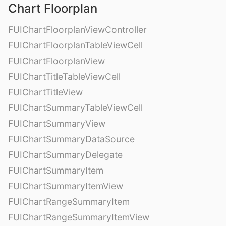
Chart Floorplan
FUIChartFloorplanViewController
FUIChartFloorplanTableViewCell
FUIChartFloorplanView
FUIChartTitleTableViewCell
FUIChartTitleView
FUIChartSummaryTableViewCell
FUIChartSummaryView
FUIChartSummaryDataSource
FUIChartSummaryDelegate
FUIChartSummaryItem
FUIChartSummaryItemView
FUIChartRangeSummaryItem
FUIChartRangeSummaryItemView