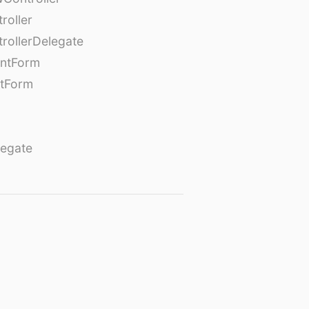
roller
rollerDelegate
entForm
tForm
egate