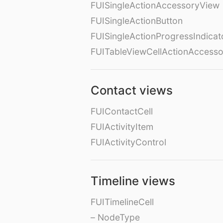
FUISingleActionAccessoryView
FUISingleActionButton
FUISingleActionProgressIndicat
FUITableViewCellActionAccess
Contact views
FUIContactCell
FUIActivityItem
FUIActivityControl
Timeline views
FUITimelineCell
– NodeType