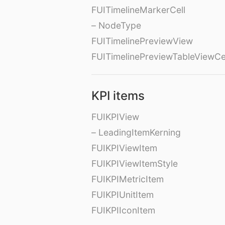
FUITimelineMarkerCell
– NodeType
FUITimelinePreviewView
FUITimelinePreviewTableViewCe
KPI items
FUIKPIView
– LeadingItemKerning
FUIKPIViewItem
FUIKPIViewItemStyle
FUIKPIMetricItem
FUIKPIUnitItem
FUIKPIIconItem