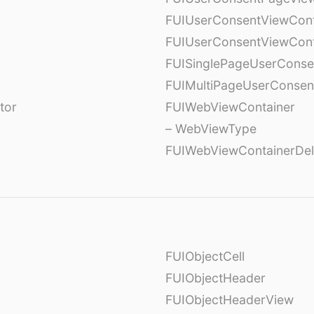
FUIUserConsentViewCont
FUIUserConsentViewCont
FUISinglePageUserCons
FUIMultiPageUserConsen
tor
FUIWebViewContainer
– WebViewType
FUIWebViewContainerDel
FUIObjectCell
FUIObjectHeader
FUIObjectHeaderView