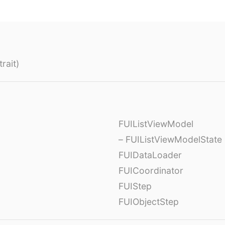
rait)
FUIListViewModel
– FUIListViewModelState
FUIDataLoader
FUICoordinator
FUIStep
FUIObjectStep