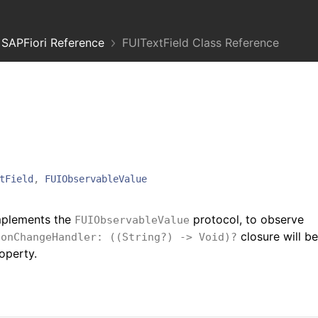
SAPFiori Reference
FUITextField Class Reference
tField
,
FUIObservableValue
mplements the
protocol, to observe
FUIObservableValue
e
closure will be
onChangeHandler: ((String?) -> Void)?
operty.