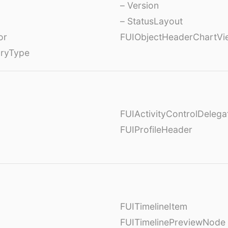
– Version
– StatusLayout
or
FUIObjectHeaderChartVi
oryType
FUIActivityControlDelega
FUIProfileHeader
FUITimelineItem
FUITimelinePreviewNode