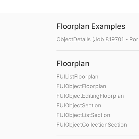
Floorplan Examples
ObjectDetails (Job 819701 - Port
Floorplan
FUIListFloorplan
FUIObjectFloorplan
FUIObjectEditingFloorplan
FUIObjectSection
FUIObjectListSection
FUIObjectCollectionSection