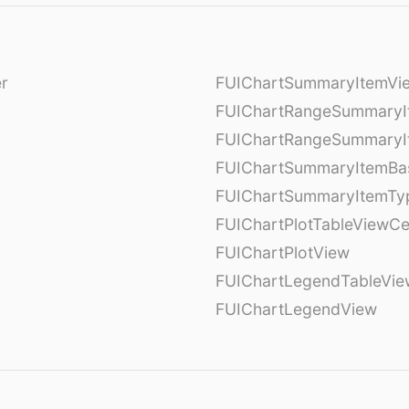
er
FUIChartSummaryItemVi
l
FUIChartRangeSummaryI
FUIChartRangeSummaryI
FUIChartSummaryItemBa
FUIChartSummaryItemTy
l
FUIChartPlotTableViewCe
FUIChartPlotView
FUIChartLegendTableVie
FUIChartLegendView