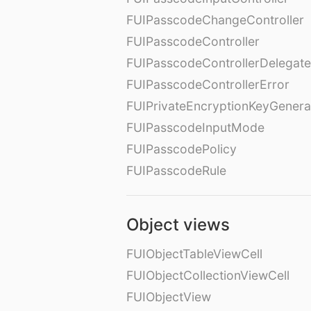
FUIPasscodeChangeController
FUIPasscodeController
FUIPasscodeControllerDelegate
FUIPasscodeControllerError
FUIPrivateEncryptionKeyGenera
FUIPasscodeInputMode
FUIPasscodePolicy
FUIPasscodeRule
Object views
FUIObjectTableViewCell
FUIObjectCollectionViewCell
FUIObjectView