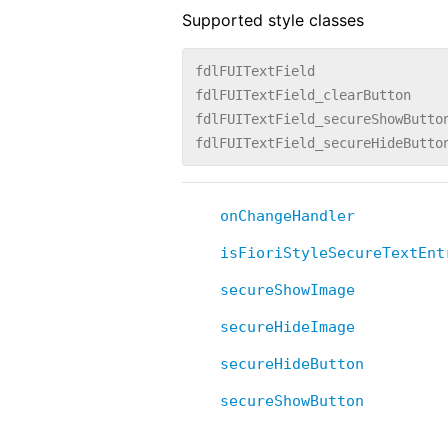
Supported style classes
fdlFUITextField
fdlFUITextField_clearButton
fdlFUITextField_secureShowButto
fdlFUITextField_secureHideButto
onChangeHandler
isFioriStyleSecureTextEnt
secureShowImage
secureHideImage
secureHideButton
secureShowButton