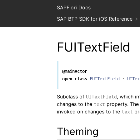
SAPFiori Docs
SAP BTP SDK for iOS Reference
FUITextField
@MainActor
open
class
FUITextField
:
UITex
Subclass of
, which i
UITextField
changes to the
property. Th
text
invoked on changes to the
pr
text
Theming