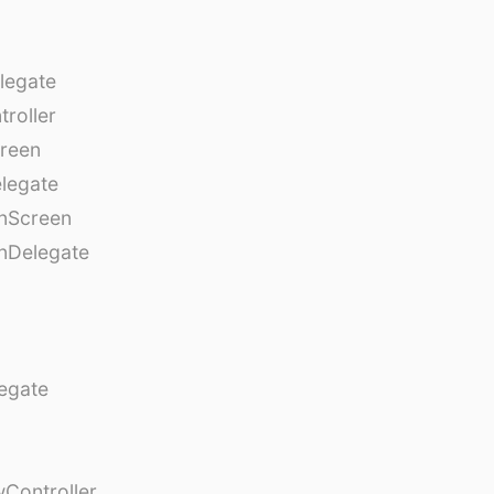
legate
roller
creen
legate
onScreen
nDelegate
egate
Controller