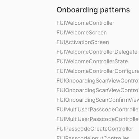
Onboarding patterns
FUIWelcomeController
FUIWelcomeScreen
FUIActivationScreen
FUIWelcomeControllerDelegate
FUIWelcomeControllerState
FUIWelcomeControllerConfigura
FUIOnboardingScanViewControl
FUIOnboardingScanViewControl
FUIOnboardingScanConfirmVie
FUIMultiUserPasscodeControlle
FUIMultiUserPasscodeControll
FUIPasscodeCreateController
FUIPasscodeInputController