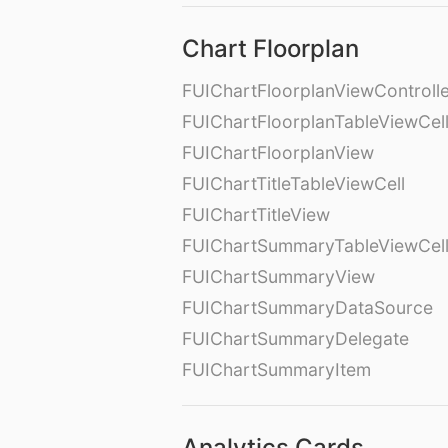
Chart Floorplan
FUIChartFloorplanViewControll
FUIChartFloorplanTableViewCel
FUIChartFloorplanView
FUIChartTitleTableViewCell
FUIChartTitleView
FUIChartSummaryTableViewCel
FUIChartSummaryView
FUIChartSummaryDataSource
FUIChartSummaryDelegate
FUIChartSummaryItem
Analytics Cards