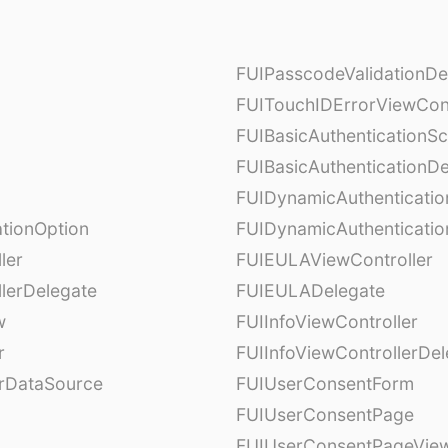
FUIPasscodeValidationDe
FUITouchIDErrorViewCont
FUIBasicAuthenticationS
FUIBasicAuthenticationDe
FUIDynamicAuthenticati
tionOption
FUIDynamicAuthenticatio
ler
FUIEULAViewController
lerDelegate
FUIEULADelegate
w
FUIInfoViewController
r
FUIInfoViewControllerDel
erDataSource
FUIUserConsentForm
FUIUserConsentPage
FUIUserConsentPageView