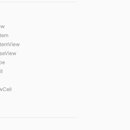
ew
tem
temView
seView
pe
ll
wCell