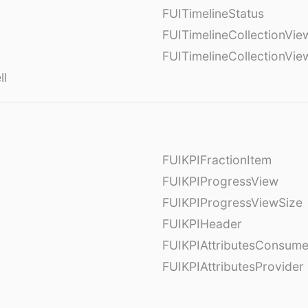
FUITimelineStatus
FUITimelineCollectionVie
FUITimelineCollectionVi
ll
FUIKPIFractionItem
FUIKPIProgressView
FUIKPIProgressViewSize
FUIKPIHeader
FUIKPIAttributesConsume
FUIKPIAttributesProvider