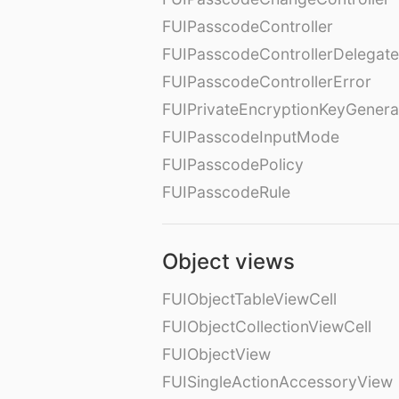
FUIPasscodeController
FUIPasscodeControllerDelegate
FUIPasscodeControllerError
FUIPrivateEncryptionKeyGenera
FUIPasscodeInputMode
FUIPasscodePolicy
FUIPasscodeRule
Object views
FUIObjectTableViewCell
FUIObjectCollectionViewCell
FUIObjectView
FUISingleActionAccessoryView