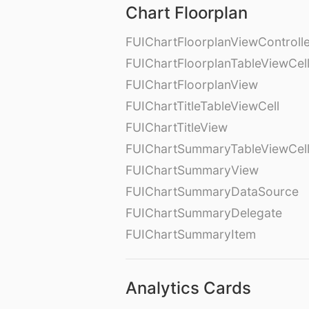
Chart Floorplan
FUIChartFloorplanViewControll
FUIChartFloorplanTableViewCel
FUIChartFloorplanView
FUIChartTitleTableViewCell
FUIChartTitleView
FUIChartSummaryTableViewCel
FUIChartSummaryView
FUIChartSummaryDataSource
FUIChartSummaryDelegate
FUIChartSummaryItem
Analytics Cards