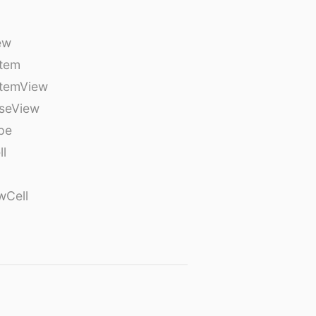
ew
tem
temView
seView
pe
ll
wCell