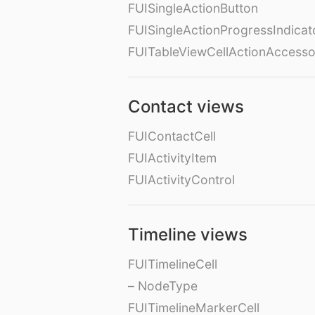
FUISingleActionButton
FUISingleActionProgressIndicat
FUITableViewCellActionAccess
Contact views
FUIContactCell
FUIActivityItem
FUIActivityControl
Timeline views
FUITimelineCell
– NodeType
FUITimelineMarkerCell