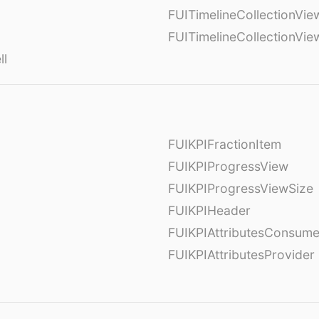
FUITimelineCollectionVie
FUITimelineCollectionVi
ll
FUIKPIFractionItem
FUIKPIProgressView
FUIKPIProgressViewSize
FUIKPIHeader
FUIKPIAttributesConsume
FUIKPIAttributesProvider