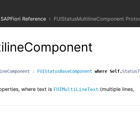
SAPFiori Reference
FUIStatusMultilineComponent Proto
tilineComponent
ineComponent
:
FUIStatusBaseComponent
where
Self
.
StatusT
perties, where text is
(multiple lines,
FUIMultiLineText