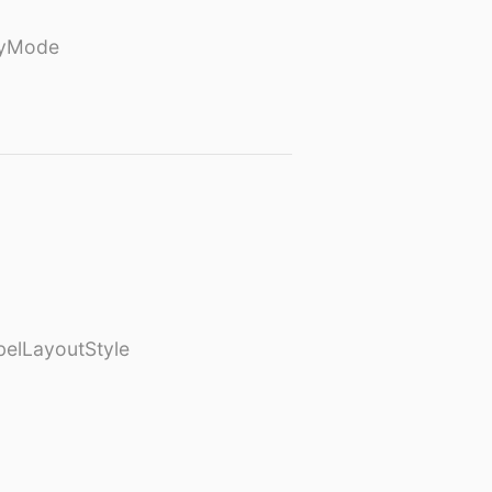
ayMode
elLayoutStyle