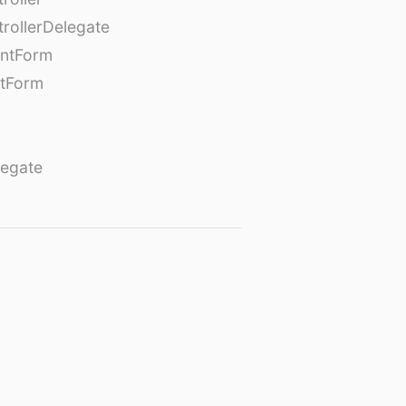
rollerDelegate
entForm
tForm
egate