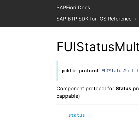
SAPFiori Docs
SAP BTP SDK for iOS Reference
FUIStatusMul
public
protocol
FUIStatusMultil
Component protocol for
Status
pro
cappable)
status