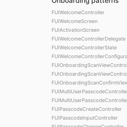
Onboarding patterns
FUIWelcomeController
FUIWelcomeScreen
FUIActivationScreen
FUIWelcomeControllerDelegate
FUIWelcomeControllerState
FUIWelcomeControllerConfigura
FUIOnboardingScanViewControl
FUIOnboardingScanViewControl
FUIOnboardingScanConfirmVie
FUIMultiUserPasscodeControlle
FUIMultiUserPasscodeControll
FUIPasscodeCreateController
FUIPasscodeInputController
FUIPasscodeChangeController