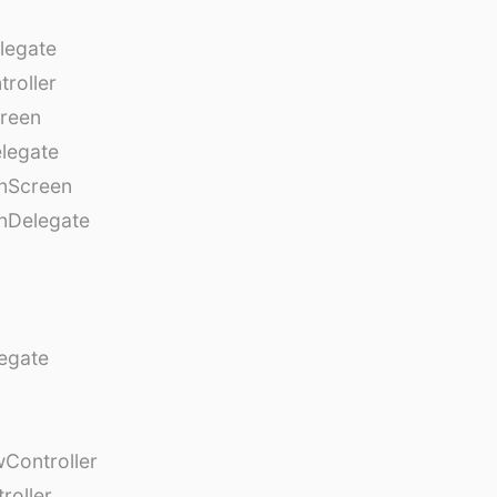
legate
roller
creen
legate
onScreen
nDelegate
egate
Controller
roller