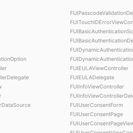
FUIPasscodeValidationDe
FUITouchIDErrorViewCont
FUIBasicAuthenticationS
FUIBasicAuthenticationDe
FUIDynamicAuthenticati
tionOption
FUIDynamicAuthenticatio
ler
FUIEULAViewController
lerDelegate
FUIEULADelegate
w
FUIInfoViewController
r
FUIInfoViewControllerDel
erDataSource
FUIUserConsentForm
FUIUserConsentPage
FUIUserConsentPageView
FUIUserConsentViewCont