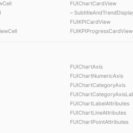
wCell
FUIChartCardView
l
– SubtitleAndTrendDispl
FUIKPICardView
iewCell
FUIKPIProgressCardView
FUIChartAxis
FUIChartNumericAxis
FUIChartCategoryAxis
FUIChartCategoryAxisLab
FUIChartLabelAttributes
FUIChartLineAttributes
FUIChartPointAttributes