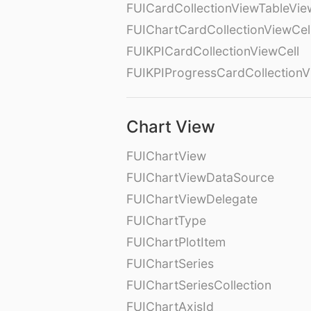
FUICardCollectionViewTableVie
FUIChartCardCollectionViewCel
FUIKPICardCollectionViewCell
FUIKPIProgressCardCollectionV
Chart View
FUIChartView
FUIChartViewDataSource
FUIChartViewDelegate
FUIChartType
FUIChartPlotItem
FUIChartSeries
FUIChartSeriesCollection
FUIChartAxisId