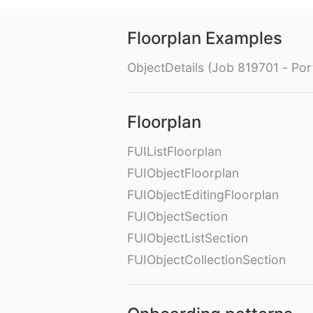
Floorplan Examples
ObjectDetails (Job 819701 - Port
Floorplan
FUIListFloorplan
FUIObjectFloorplan
FUIObjectEditingFloorplan
FUIObjectSection
FUIObjectListSection
FUIObjectCollectionSection