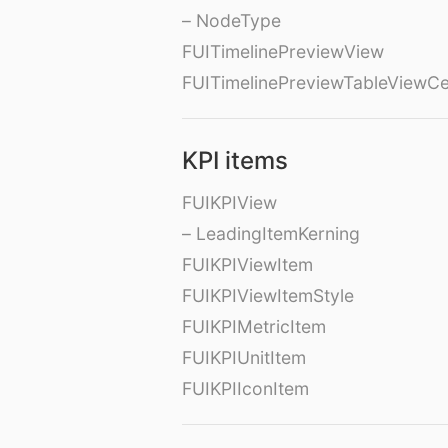
– NodeType
FUITimelinePreviewView
FUITimelinePreviewTableViewCe
KPI items
FUIKPIView
– LeadingItemKerning
FUIKPIViewItem
FUIKPIViewItemStyle
FUIKPIMetricItem
FUIKPIUnitItem
FUIKPIIconItem