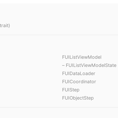
rait)
FUIListViewModel
– FUIListViewModelState
FUIDataLoader
FUICoordinator
FUIStep
FUIObjectStep