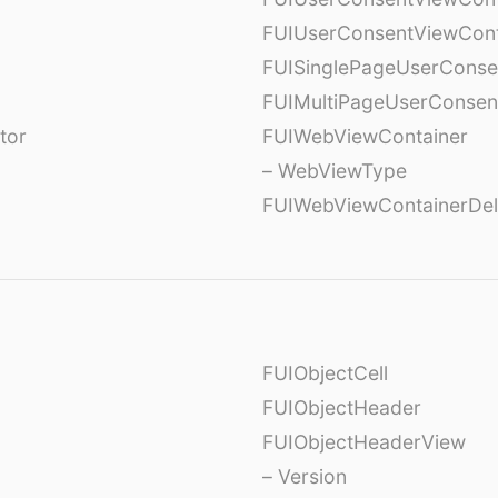
FUIUserConsentViewCont
FUISinglePageUserCons
FUIMultiPageUserConsen
tor
FUIWebViewContainer
– WebViewType
FUIWebViewContainerDel
FUIObjectCell
FUIObjectHeader
FUIObjectHeaderView
– Version