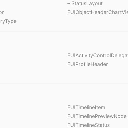
– StatusLayout
or
FUIObjectHeaderChartVi
oryType
FUIActivityControlDelega
FUIProfileHeader
FUITimelineItem
FUITimelinePreviewNode
FUITimelineStatus