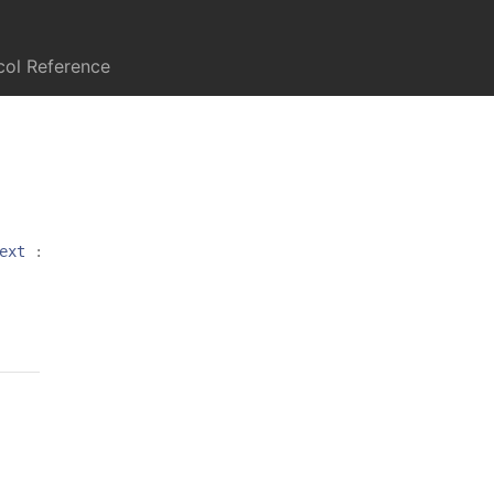
col Reference
ext
:
FUIMultiLineText