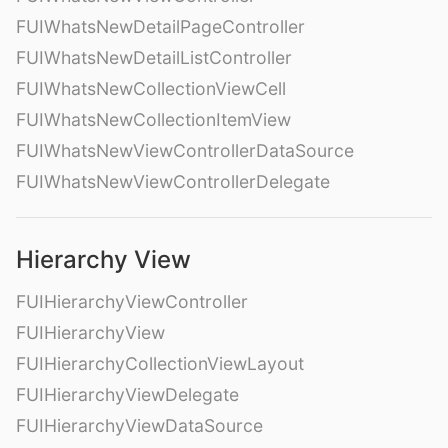
FUIWhatsNewDetailPageController
FUIWhatsNewDetailListController
FUIWhatsNewCollectionViewCell
FUIWhatsNewCollectionItemView
FUIWhatsNewViewControllerDataSource
FUIWhatsNewViewControllerDelegate
Hierarchy View
FUIHierarchyViewController
FUIHierarchyView
FUIHierarchyCollectionViewLayout
FUIHierarchyViewDelegate
FUIHierarchyViewDataSource