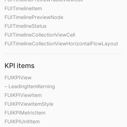
FUITimelineItem
FUITimelinePreviewNode
FUITimelineStatus
FUITimelineCollectionViewCell
FUITimelineCollectionViewHorizontalFlowLayout
KPI items
FUIKPIView
– LeadingItemKerning
FUIKPIViewItem
FUIKPIViewItemStyle
FUIKPIMetricItem
FUIKPIUnitItem