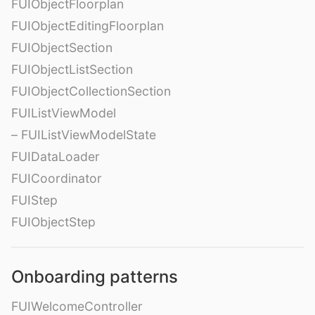
FUIObjectFloorplan
FUIObjectEditingFloorplan
FUIObjectSection
FUIObjectListSection
FUIObjectCollectionSection
FUIListViewModel
– FUIListViewModelState
FUIDataLoader
FUICoordinator
FUIStep
FUIObjectStep
Onboarding patterns
FUIWelcomeController