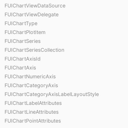
FUIChartViewDataSource
FUIChartViewDelegate
FUIChartType
FUIChartPlotItem
FUIChartSeries
FUIChartSeriesCollection
FUIChartAxisId
FUIChartAxis
FUIChartNumericAxis
FUIChartCategoryAxis
FUIChartCategoryAxisLabelLayoutStyle
FUIChartLabelAttributes
FUIChartLineAttributes
FUIChartPointAttributes