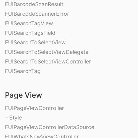
FUIBarcodeScanResult
FUIBarcodeScannerError
FUISearchTagView
FUISearchTagsField
FUISearchToSelectView
FUISearchToSelectViewDelegate
FUISearchToSelectViewController
FUISearchTag
Page View
FUIPageViewController
– Style
FUIPageViewControllerDataSource
FUIWhatsNewViewController