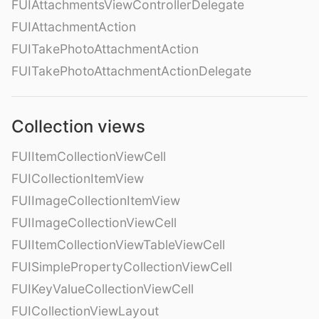
FUIAttachmentsViewControllerDelegate
FUIAttachmentAction
FUITakePhotoAttachmentAction
FUITakePhotoAttachmentActionDelegate
Collection views
FUIItemCollectionViewCell
FUICollectionItemView
FUIImageCollectionItemView
FUIImageCollectionViewCell
FUIItemCollectionViewTableViewCell
FUISimplePropertyCollectionViewCell
FUIKeyValueCollectionViewCell
FUICollectionViewLayout