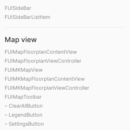
FUISideBar
FUISideBarListItem
Map view
FUIMapFloorplanContentView
FUIMapFloorplanViewController
FUIMKMapView
FUIMKMapFloorplanContentView
FUIMKMapFloorplanViewController
FUIMapToolbar
– ClearAllButton
– LegendButton
– SettingsButton