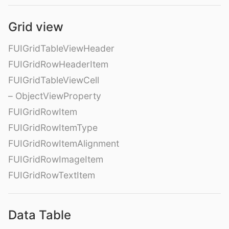
Grid view
FUIGridTableViewHeader
FUIGridRowHeaderItem
FUIGridTableViewCell
– ObjectViewProperty
FUIGridRowItem
FUIGridRowItemType
FUIGridRowItemAlignment
FUIGridRowImageItem
FUIGridRowTextItem
Data Table