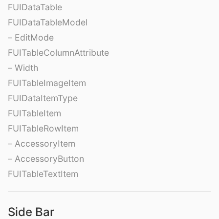
FUIDataTable
FUIDataTableModel
– EditMode
FUITableColumnAttribute
– Width
FUITableImageItem
FUIDataItemType
FUITableItem
FUITableRowItem
– AccessoryItem
– AccessoryButton
FUITableTextItem
Side Bar