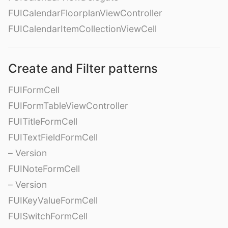
FUICalendarFloorplanViewController
FUICalendarItemCollectionViewCell
Create and Filter patterns
FUIFormCell
FUIFormTableViewController
FUITitleFormCell
FUITextFieldFormCell
– Version
FUINoteFormCell
– Version
FUIKeyValueFormCell
FUISwitchFormCell