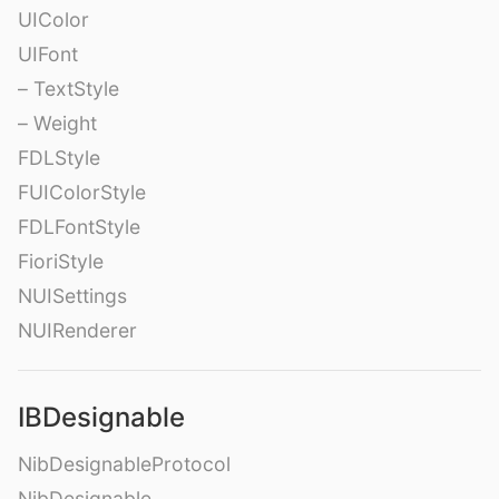
UIColor
UIFont
– TextStyle
– Weight
FDLStyle
FUIColorStyle
FDLFontStyle
FioriStyle
NUISettings
NUIRenderer
IBDesignable
NibDesignableProtocol
NibDesignable