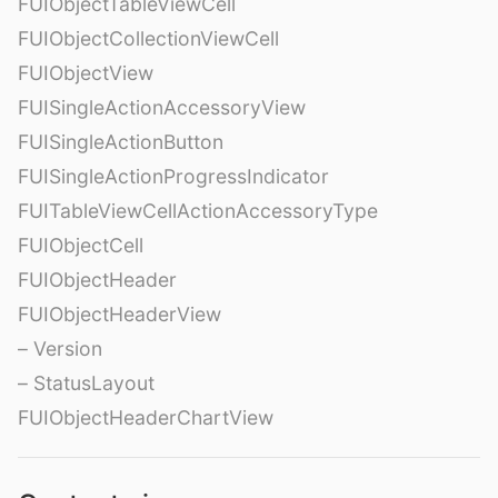
FUIObjectTableViewCell
FUIObjectCollectionViewCell
FUIObjectView
FUISingleActionAccessoryView
FUISingleActionButton
FUISingleActionProgressIndicator
FUITableViewCellActionAccessoryType
FUIObjectCell
FUIObjectHeader
FUIObjectHeaderView
– Version
– StatusLayout
FUIObjectHeaderChartView