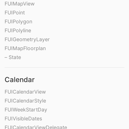
FUIMapView
FUIPoint
FUIPolygon
FUIPolyline
FUIGeometryLayer
FUIMapFloorplan
– State
Calendar
FUICalendarView
FUICalendarStyle
FUIWeekStartDay
FUIVisibleDates
FUICalendarViewDelegate