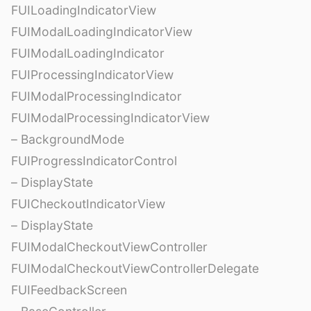
FUILoadingIndicatorView
FUIModalLoadingIndicatorView
FUIModalLoadingIndicator
FUIProcessingIndicatorView
FUIModalProcessingIndicator
FUIModalProcessingIndicatorView
– BackgroundMode
FUIProgressIndicatorControl
– DisplayState
FUICheckoutIndicatorView
– DisplayState
FUIModalCheckoutViewController
FUIModalCheckoutViewControllerDelegate
FUIFeedbackScreen