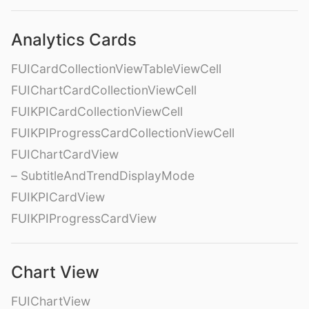
Analytics Cards
FUICardCollectionViewTableViewCell
FUIChartCardCollectionViewCell
FUIKPICardCollectionViewCell
FUIKPIProgressCardCollectionViewCell
FUIChartCardView
– SubtitleAndTrendDisplayMode
FUIKPICardView
FUIKPIProgressCardView
Chart View
FUIChartView