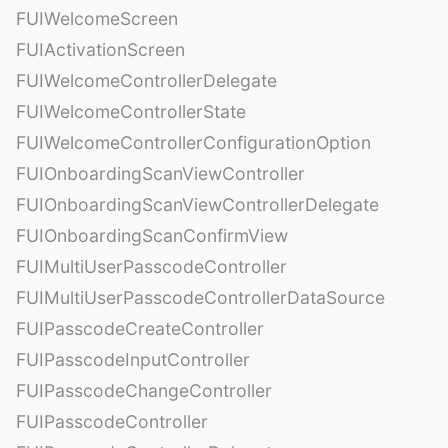
FUIWelcomeScreen
FUIActivationScreen
FUIWelcomeControllerDelegate
FUIWelcomeControllerState
FUIWelcomeControllerConfigurationOption
FUIOnboardingScanViewController
FUIOnboardingScanViewControllerDelegate
FUIOnboardingScanConfirmView
FUIMultiUserPasscodeController
FUIMultiUserPasscodeControllerDataSource
FUIPasscodeCreateController
FUIPasscodeInputController
FUIPasscodeChangeController
FUIPasscodeController