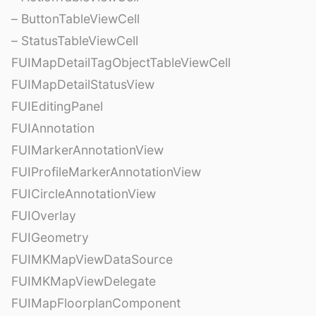
– ButtonTableViewCell
– StatusTableViewCell
FUIMapDetailTagObjectTableViewCell
FUIMapDetailStatusView
FUIEditingPanel
FUIAnnotation
FUIMarkerAnnotationView
FUIProfileMarkerAnnotationView
FUICircleAnnotationView
FUIOverlay
FUIGeometry
FUIMKMapViewDataSource
FUIMKMapViewDelegate
FUIMapFloorplanComponent