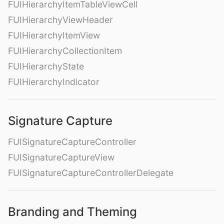
FUIHierarchyItemTableViewCell
FUIHierarchyViewHeader
FUIHierarchyItemView
FUIHierarchyCollectionItem
FUIHierarchyState
FUIHierarchyIndicator
Signature Capture
FUISignatureCaptureController
FUISignatureCaptureView
FUISignatureCaptureControllerDelegate
Branding and Theming