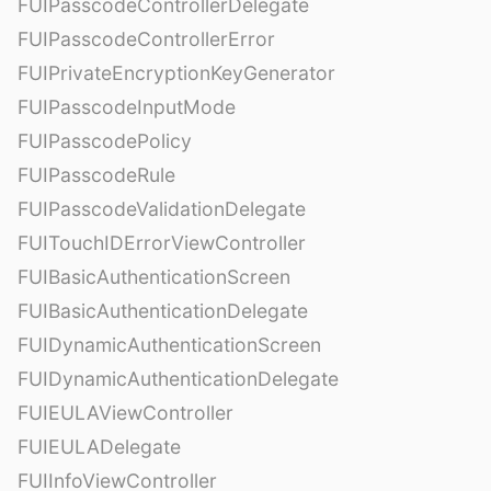
FUIPasscodeControllerDelegate
FUIPasscodeControllerError
FUIPrivateEncryptionKeyGenerator
FUIPasscodeInputMode
FUIPasscodePolicy
FUIPasscodeRule
FUIPasscodeValidationDelegate
FUITouchIDErrorViewController
FUIBasicAuthenticationScreen
FUIBasicAuthenticationDelegate
FUIDynamicAuthenticationScreen
FUIDynamicAuthenticationDelegate
FUIEULAViewController
FUIEULADelegate
FUIInfoViewController