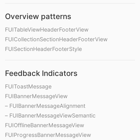
Overview patterns
FUITableViewHeaderFooterView
FUICollectionSectionHeaderFooterView
FUISectionHeaderFooterStyle
Feedback Indicators
FUIToastMessage
FUIBannerMessageView
– FUIBannerMessageAlignment
– FUIBannerMessageViewSemantic
FUIOfflineBannerMessageView
FUIProgressBannerMessageView