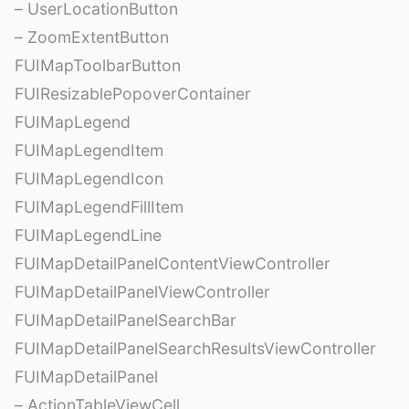
– UserLocationButton
– ZoomExtentButton
FUIMapToolbarButton
FUIResizablePopoverContainer
FUIMapLegend
FUIMapLegendItem
FUIMapLegendIcon
FUIMapLegendFillItem
FUIMapLegendLine
FUIMapDetailPanelContentViewController
FUIMapDetailPanelViewController
FUIMapDetailPanelSearchBar
FUIMapDetailPanelSearchResultsViewController
FUIMapDetailPanel
– ActionTableViewCell