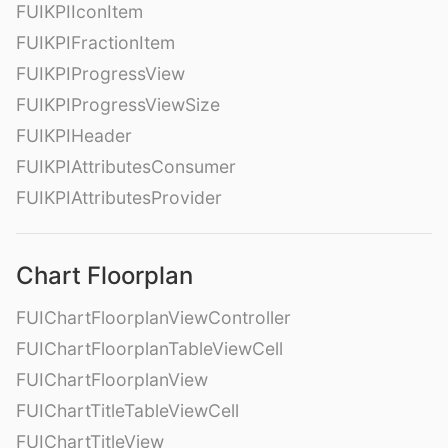
FUIKPIIconItem
FUIKPIFractionItem
FUIKPIProgressView
FUIKPIProgressViewSize
FUIKPIHeader
FUIKPIAttributesConsumer
FUIKPIAttributesProvider
Chart Floorplan
FUIChartFloorplanViewController
FUIChartFloorplanTableViewCell
FUIChartFloorplanView
FUIChartTitleTableViewCell
FUIChartTitleView