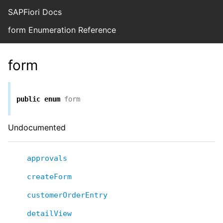
SAPFiori Docs
form Enumeration Reference
form
public
enum
form
Undocumented
approvals
createForm
customerOrderEntry
detailView