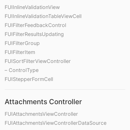
FUIInlineValidationView
FUIInlineValidationTableViewCell
FUIFilterFeedbackControl
FUIFilterResultsUpdating
FUIFilterGroup
FUIFilterItem
FUISortFilterViewController
– ControlType
FUIStepperFormCell
Attachments Controller
FUIAttachmentsViewController
FUIAttachmentsViewControllerDataSource