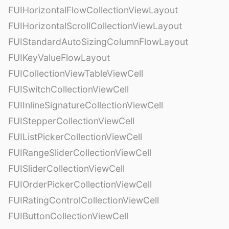
FUIHorizontalFlowCollectionViewLayout
FUIHorizontalScrollCollectionViewLayout
FUIStandardAutoSizingColumnFlowLayout
FUIKeyValueFlowLayout
FUICollectionViewTableViewCell
FUISwitchCollectionViewCell
FUIInlineSignatureCollectionViewCell
FUIStepperCollectionViewCell
FUIListPickerCollectionViewCell
FUIRangeSliderCollectionViewCell
FUISliderCollectionViewCell
FUIOrderPickerCollectionViewCell
FUIRatingControlCollectionViewCell
FUIButtonCollectionViewCell