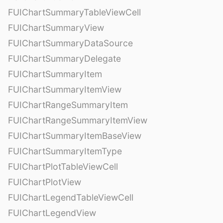
FUIChartSummaryTableViewCell
FUIChartSummaryView
FUIChartSummaryDataSource
FUIChartSummaryDelegate
FUIChartSummaryItem
FUIChartSummaryItemView
FUIChartRangeSummaryItem
FUIChartRangeSummaryItemView
FUIChartSummaryItemBaseView
FUIChartSummaryItemType
FUIChartPlotTableViewCell
FUIChartPlotView
FUIChartLegendTableViewCell
FUIChartLegendView