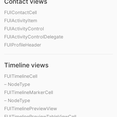
Contact views
FUIContactCell
FUIActivityItem
FUIActivityControl
FUIActivityControlDelegate
FUIProfileHeader
Timeline views
FUITimelineCell
– NodeType
FUITimelineMarkerCell
– NodeType
FUITimelinePreviewView
FUITimelinePreviewTableViewCell