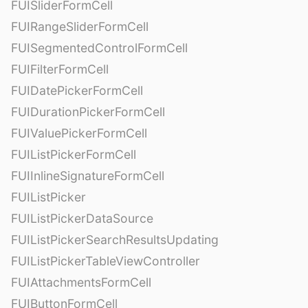
FUISliderFormCell
FUIRangeSliderFormCell
FUISegmentedControlFormCell
FUIFilterFormCell
FUIDatePickerFormCell
FUIDurationPickerFormCell
FUIValuePickerFormCell
FUIListPickerFormCell
FUIInlineSignatureFormCell
FUIListPicker
FUIListPickerDataSource
FUIListPickerSearchResultsUpdating
FUIListPickerTableViewController
FUIAttachmentsFormCell
FUIButtonFormCell