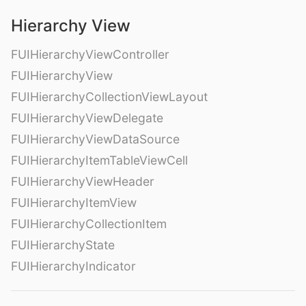
Hierarchy View
FUIHierarchyViewController
FUIHierarchyView
FUIHierarchyCollectionViewLayout
FUIHierarchyViewDelegate
FUIHierarchyViewDataSource
FUIHierarchyItemTableViewCell
FUIHierarchyViewHeader
FUIHierarchyItemView
FUIHierarchyCollectionItem
FUIHierarchyState
FUIHierarchyIndicator