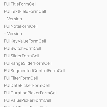
FUITitleFormCell
FUITextFieldFormCell
– Version
FUINoteFormCell
– Version
FUIKeyValueFormCell
FUISwitchFormCell
FUISliderFormCell
FUIRangeSliderFormCell
FUISegmentedControlFormCell
FUIFilterFormCell
FUIDatePickerFormCell
FUIDurationPickerFormCell
FUIValuePickerFormCell