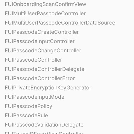
FUIOnboardingScanConfirmView
FUIMultiUserPasscodeController
FUIMultiUserPasscodeControllerDataSource
FUIPasscodeCreateController
FUIPasscodeInputController
FUIPasscodeChangeController
FUIPasscodeController
FUIPasscodeControllerDelegate
FUIPasscodeControllerError
FUIPrivateEncryptionKeyGenerator
FUIPasscodeInputMode
FUIPasscodePolicy
FUIPasscodeRule
FUIPasscodeValidationDelegate
FUITouchIDErrorViewController