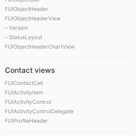
FUIObjectHeader
FUIObjectHeaderView
– Version
– StatusLayout
FUIObjectHeaderChartView
Contact views
FUIContactCell
FUIActivityItem
FUIActivityControl
FUIActivityControlDelegate
FUIProfileHeader