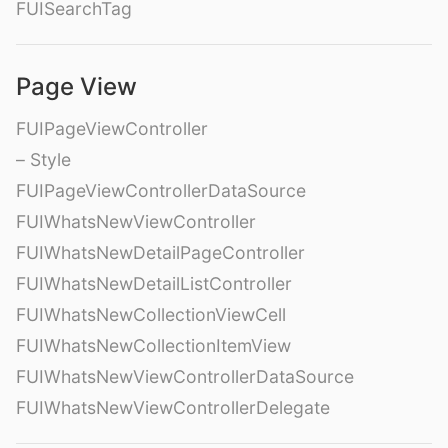
FUISearchTag
Page View
FUIPageViewController
– Style
FUIPageViewControllerDataSource
FUIWhatsNewViewController
FUIWhatsNewDetailPageController
FUIWhatsNewDetailListController
FUIWhatsNewCollectionViewCell
FUIWhatsNewCollectionItemView
FUIWhatsNewViewControllerDataSource
FUIWhatsNewViewControllerDelegate