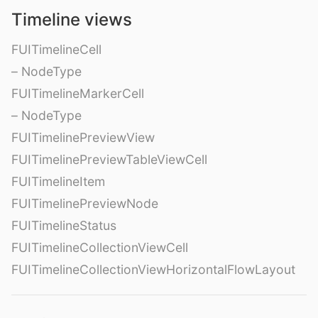
Timeline views
FUITimelineCell
– NodeType
FUITimelineMarkerCell
– NodeType
FUITimelinePreviewView
FUITimelinePreviewTableViewCell
FUITimelineItem
FUITimelinePreviewNode
FUITimelineStatus
FUITimelineCollectionViewCell
FUITimelineCollectionViewHorizontalFlowLayout