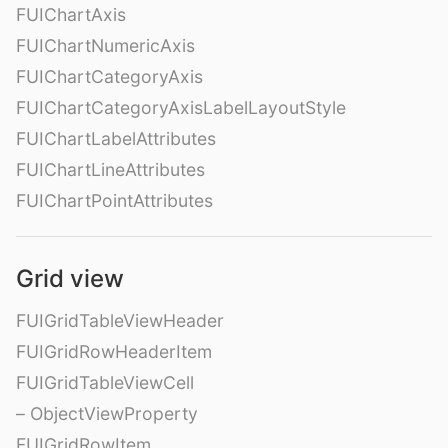
FUIChartAxis
FUIChartNumericAxis
FUIChartCategoryAxis
FUIChartCategoryAxisLabelLayoutStyle
FUIChartLabelAttributes
FUIChartLineAttributes
FUIChartPointAttributes
Grid view
FUIGridTableViewHeader
FUIGridRowHeaderItem
FUIGridTableViewCell
– ObjectViewProperty
FUIGridRowItem