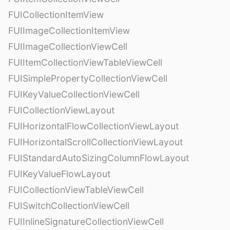
FUICollectionItemView
FUIImageCollectionItemView
FUIImageCollectionViewCell
FUIItemCollectionViewTableViewCell
FUISimplePropertyCollectionViewCell
FUIKeyValueCollectionViewCell
FUICollectionViewLayout
FUIHorizontalFlowCollectionViewLayout
FUIHorizontalScrollCollectionViewLayout
FUIStandardAutoSizingColumnFlowLayout
FUIKeyValueFlowLayout
FUICollectionViewTableViewCell
FUISwitchCollectionViewCell
FUIInlineSignatureCollectionViewCell