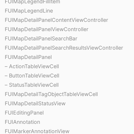
FUIMapLegendFillItem
FUIMapLegendLine
FUIMapDetailPanelContentViewController
FUIMapDetailPanelViewController
FUIMapDetailPanelSearchBar
FUIMapDetailPanelSearchResultsViewController
FUIMapDetailPanel
– ActionTableViewCell
– ButtonTableViewCell
– StatusTableViewCell
FUIMapDetailTagObjectTableViewCell
FUIMapDetailStatusView
FUIEditingPanel
FUIAnnotation
FUIMarkerAnnotationView