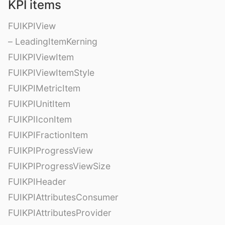
KPI items
FUIKPIView
– LeadingItemKerning
FUIKPIViewItem
FUIKPIViewItemStyle
FUIKPIMetricItem
FUIKPIUnitItem
FUIKPIIconItem
FUIKPIFractionItem
FUIKPIProgressView
FUIKPIProgressViewSize
FUIKPIHeader
FUIKPIAttributesConsumer
FUIKPIAttributesProvider