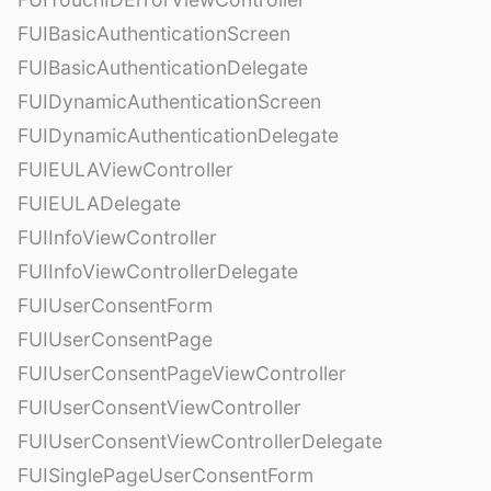
FUIBasicAuthenticationScreen
FUIBasicAuthenticationDelegate
FUIDynamicAuthenticationScreen
FUIDynamicAuthenticationDelegate
FUIEULAViewController
FUIEULADelegate
FUIInfoViewController
FUIInfoViewControllerDelegate
FUIUserConsentForm
FUIUserConsentPage
FUIUserConsentPageViewController
FUIUserConsentViewController
FUIUserConsentViewControllerDelegate
FUISinglePageUserConsentForm