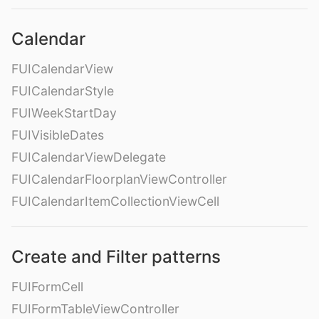
Calendar
FUICalendarView
FUICalendarStyle
FUIWeekStartDay
FUIVisibleDates
FUICalendarViewDelegate
FUICalendarFloorplanViewController
FUICalendarItemCollectionViewCell
Create and Filter patterns
FUIFormCell
FUIFormTableViewController