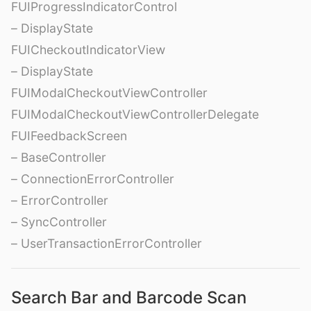
FUIProgressIndicatorControl
– DisplayState
FUICheckoutIndicatorView
– DisplayState
FUIModalCheckoutViewController
FUIModalCheckoutViewControllerDelegate
FUIFeedbackScreen
– BaseController
– ConnectionErrorController
– ErrorController
– SyncController
– UserTransactionErrorController
Search Bar and Barcode Scan