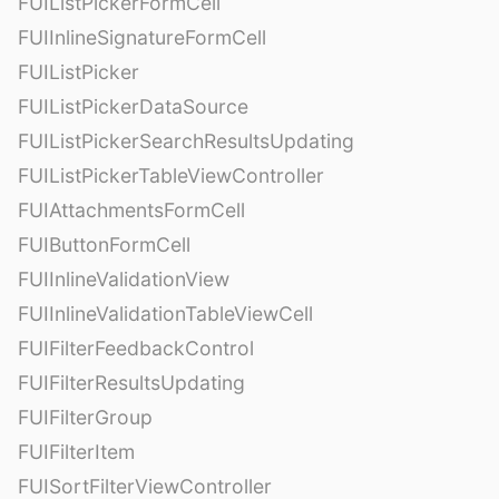
FUIListPickerFormCell
FUIInlineSignatureFormCell
FUIListPicker
FUIListPickerDataSource
FUIListPickerSearchResultsUpdating
FUIListPickerTableViewController
FUIAttachmentsFormCell
FUIButtonFormCell
FUIInlineValidationView
FUIInlineValidationTableViewCell
FUIFilterFeedbackControl
FUIFilterResultsUpdating
FUIFilterGroup
FUIFilterItem
FUISortFilterViewController