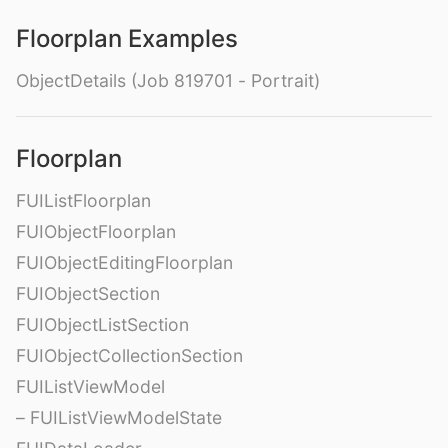
Floorplan Examples
ObjectDetails (Job 819701 - Portrait)
Floorplan
FUIListFloorplan
FUIObjectFloorplan
FUIObjectEditingFloorplan
FUIObjectSection
FUIObjectListSection
FUIObjectCollectionSection
FUIListViewModel
– FUIListViewModelState