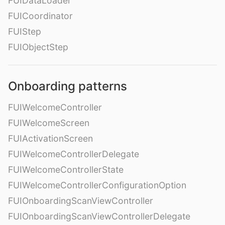
FUIDataLoader
FUICoordinator
FUIStep
FUIObjectStep
Onboarding patterns
FUIWelcomeController
FUIWelcomeScreen
FUIActivationScreen
FUIWelcomeControllerDelegate
FUIWelcomeControllerState
FUIWelcomeControllerConfigurationOption
FUIOnboardingScanViewController
FUIOnboardingScanViewControllerDelegate