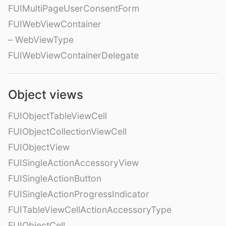
FUIMultiPageUserConsentForm
FUIWebViewContainer
– WebViewType
FUIWebViewContainerDelegate
Object views
FUIObjectTableViewCell
FUIObjectCollectionViewCell
FUIObjectView
FUISingleActionAccessoryView
FUISingleActionButton
FUISingleActionProgressIndicator
FUITableViewCellActionAccessoryType
FUIObjectCell