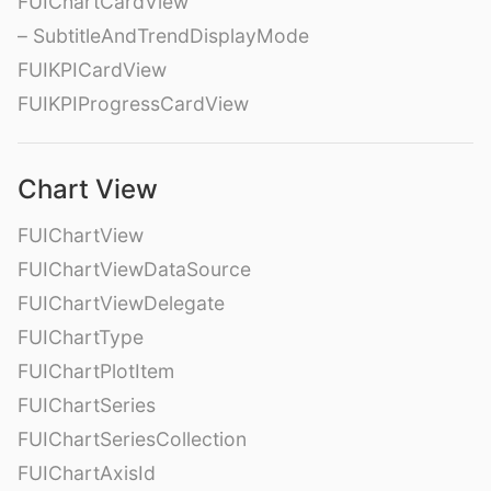
FUIChartCardView
– SubtitleAndTrendDisplayMode
FUIKPICardView
FUIKPIProgressCardView
Chart View
FUIChartView
FUIChartViewDataSource
FUIChartViewDelegate
FUIChartType
FUIChartPlotItem
FUIChartSeries
FUIChartSeriesCollection
FUIChartAxisId