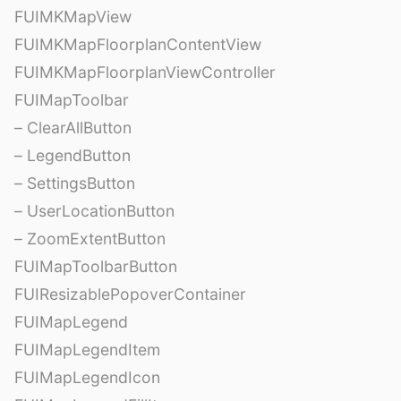
FUIMKMapView
FUIMKMapFloorplanContentView
FUIMKMapFloorplanViewController
FUIMapToolbar
– ClearAllButton
– LegendButton
– SettingsButton
– UserLocationButton
– ZoomExtentButton
FUIMapToolbarButton
FUIResizablePopoverContainer
FUIMapLegend
FUIMapLegendItem
FUIMapLegendIcon