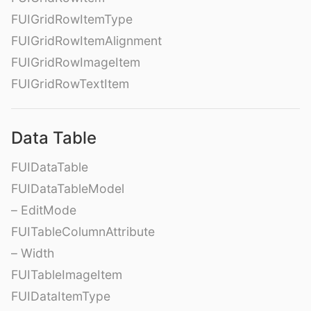
FUIGridRowItemType
FUIGridRowItemAlignment
FUIGridRowImageItem
FUIGridRowTextItem
Data Table
FUIDataTable
FUIDataTableModel
– EditMode
FUITableColumnAttribute
– Width
FUITableImageItem
FUIDataItemType