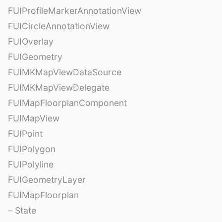
FUIProfileMarkerAnnotationView
FUICircleAnnotationView
FUIOverlay
FUIGeometry
FUIMKMapViewDataSource
FUIMKMapViewDelegate
FUIMapFloorplanComponent
FUIMapView
FUIPoint
FUIPolygon
FUIPolyline
FUIGeometryLayer
FUIMapFloorplan
– State