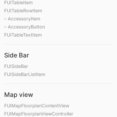
FUITableItem
FUITableRowItem
– AccessoryItem
– AccessoryButton
FUITableTextItem
Side Bar
FUISideBar
FUISideBarListItem
Map view
FUIMapFloorplanContentView
FUIMapFloorplanViewController