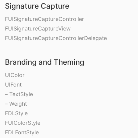
Signature Capture
FUISignatureCaptureController
FUISignatureCaptureView
FUISignatureCaptureControllerDelegate
Branding and Theming
UIColor
UIFont
– TextStyle
– Weight
FDLStyle
FUIColorStyle
FDLFontStyle