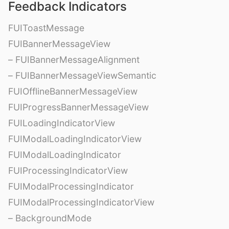
Feedback Indicators
FUIToastMessage
FUIBannerMessageView
– FUIBannerMessageAlignment
– FUIBannerMessageViewSemantic
FUIOfflineBannerMessageView
FUIProgressBannerMessageView
FUILoadingIndicatorView
FUIModalLoadingIndicatorView
FUIModalLoadingIndicator
FUIProcessingIndicatorView
FUIModalProcessingIndicator
FUIModalProcessingIndicatorView
– BackgroundMode