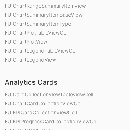
FUIChartRangeSummaryItemView
FUIChartSummaryItemBaseView
FUIChartSummaryItemType
FUIChartPlotTableViewCell
FUIChartPlotView
FUIChartLegendTableViewCell
FUIChartLegendView
Analytics Cards
FUICardCollectionViewTableViewCell
FUIChartCardCollectionViewCell
FUIKPICardCollectionViewCell
FUIKPIProgressCardCollectionViewCell