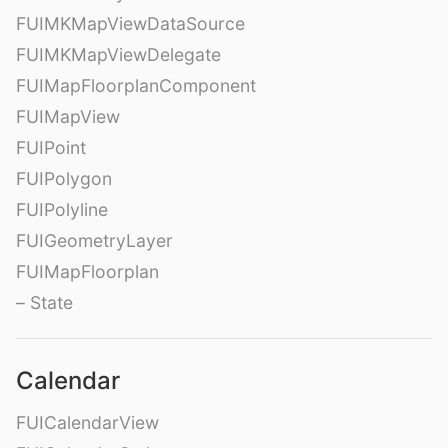
FUIMKMapViewDataSource
FUIMKMapViewDelegate
FUIMapFloorplanComponent
FUIMapView
FUIPoint
FUIPolygon
FUIPolyline
FUIGeometryLayer
FUIMapFloorplan
– State
Calendar
FUICalendarView