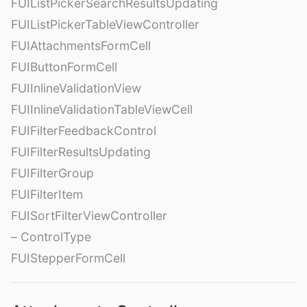
FUIListPickerSearchResultsUpdating
FUIListPickerTableViewController
FUIAttachmentsFormCell
FUIButtonFormCell
FUIInlineValidationView
FUIInlineValidationTableViewCell
FUIFilterFeedbackControl
FUIFilterResultsUpdating
FUIFilterGroup
FUIFilterItem
FUISortFilterViewController
– ControlType
FUIStepperFormCell