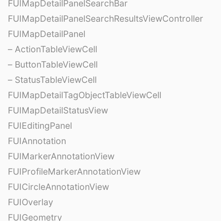
FUIMapDetailPanelSearchBar
FUIMapDetailPanelSearchResultsViewController
FUIMapDetailPanel
– ActionTableViewCell
– ButtonTableViewCell
– StatusTableViewCell
FUIMapDetailTagObjectTableViewCell
FUIMapDetailStatusView
FUIEditingPanel
FUIAnnotation
FUIMarkerAnnotationView
FUIProfileMarkerAnnotationView
FUICircleAnnotationView
FUIOverlay
FUIGeometry