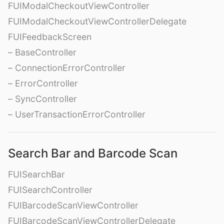
FUIModalCheckoutViewController
FUIModalCheckoutViewControllerDelegate
FUIFeedbackScreen
– BaseController
– ConnectionErrorController
– ErrorController
– SyncController
– UserTransactionErrorController
Search Bar and Barcode Scan
FUISearchBar
FUISearchController
FUIBarcodeScanViewController
FUIBarcodeScanViewControllerDelegate