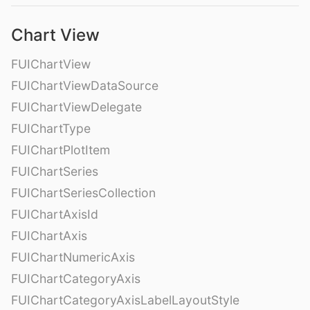
Chart View
FUIChartView
FUIChartViewDataSource
FUIChartViewDelegate
FUIChartType
FUIChartPlotItem
FUIChartSeries
FUIChartSeriesCollection
FUIChartAxisId
FUIChartAxis
FUIChartNumericAxis
FUIChartCategoryAxis
FUIChartCategoryAxisLabelLayoutStyle