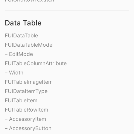
Data Table
FUIDataTable
FUIDataTableModel
– EditMode
FUITableColumnAttribute
– Width
FUITableImageItem
FUIDataItemType
FUITableItem
FUITableRowItem
– AccessoryItem
– AccessoryButton