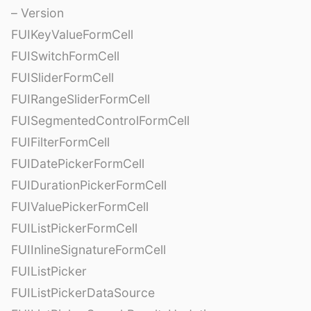
– Version
FUIKeyValueFormCell
FUISwitchFormCell
FUISliderFormCell
FUIRangeSliderFormCell
FUISegmentedControlFormCell
FUIFilterFormCell
FUIDatePickerFormCell
FUIDurationPickerFormCell
FUIValuePickerFormCell
FUIListPickerFormCell
FUIInlineSignatureFormCell
FUIListPicker
FUIListPickerDataSource