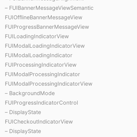
– FUIBannerMessageViewSemantic
FUIOfflineBannerMessageView
FUIProgressBannerMessageView
FUILoadingIndicatorView
FUIModalLoadingIndicatorView
FUIModalLoadingIndicator
FUIProcessingIndicatorView
FUIModalProcessingIndicator
FUIModalProcessingIndicatorView
– BackgroundMode
FUIProgressIndicatorControl
– DisplayState
FUICheckoutIndicatorView
– DisplayState