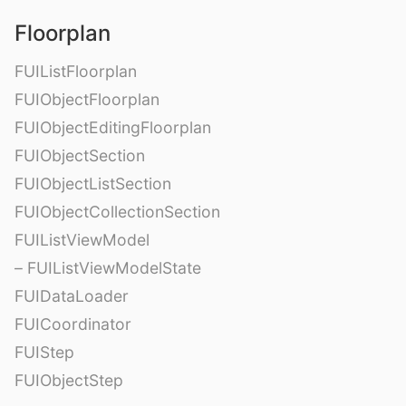
Floorplan
FUIListFloorplan
FUIObjectFloorplan
FUIObjectEditingFloorplan
FUIObjectSection
FUIObjectListSection
FUIObjectCollectionSection
FUIListViewModel
– FUIListViewModelState
FUIDataLoader
FUICoordinator
FUIStep
FUIObjectStep