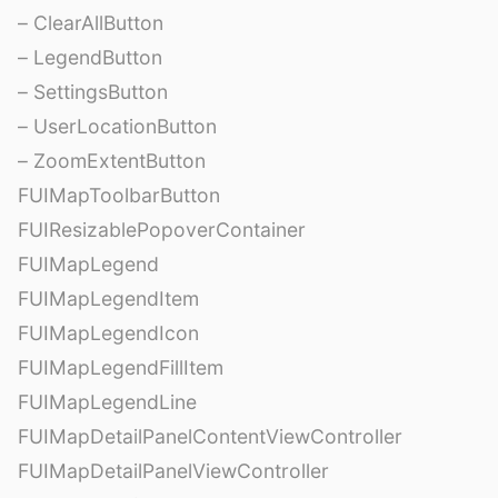
– ClearAllButton
– LegendButton
– SettingsButton
– UserLocationButton
– ZoomExtentButton
FUIMapToolbarButton
FUIResizablePopoverContainer
FUIMapLegend
FUIMapLegendItem
FUIMapLegendIcon
FUIMapLegendFillItem
FUIMapLegendLine
FUIMapDetailPanelContentViewController
FUIMapDetailPanelViewController