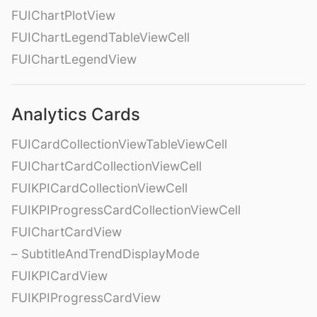
FUIChartPlotView
FUIChartLegendTableViewCell
FUIChartLegendView
Analytics Cards
FUICardCollectionViewTableViewCell
FUIChartCardCollectionViewCell
FUIKPICardCollectionViewCell
FUIKPIProgressCardCollectionViewCell
FUIChartCardView
– SubtitleAndTrendDisplayMode
FUIKPICardView
FUIKPIProgressCardView