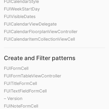
FUICalendarStyle
FUIWeekStartDay
FUIVisibleDates
FUICalendarViewDelegate
FUICalendarFloorplanViewController
FUICalendarItemCollectionViewCell
Create and Filter patterns
FUIFormCell
FUIFormTableViewController
FUITitleFormCell
FUITextFieldFormCell
– Version
FUINoteFormCell