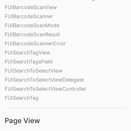
FUIBarcodeScanView
FUIBarcodeScanner
FUIBarcodeScanMode
FUIBarcodeScanResult
FUIBarcodeScannerError
FUISearchTagView
FUISearchTagsField
FUISearchToSelectView
FUISearchToSelectViewDelegate
FUISearchToSelectViewController
FUISearchTag
Page View