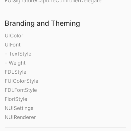
FUISignatureCaptureControllerDelegate
Branding and Theming
UIColor
UIFont
– TextStyle
– Weight
FDLStyle
FUIColorStyle
FDLFontStyle
FioriStyle
NUISettings
NUIRenderer