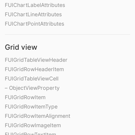
FUIChartLabelAttributes
FUIChartLineAttributes
FUIChartPointAttributes
Grid view
FUIGridTableViewHeader
FUIGridRowHeaderItem
FUIGridTableViewCell
– ObjectViewProperty
FUIGridRowItem
FUIGridRowItemType
FUIGridRowItemAlignment
FUIGridRowImageItem
FUIGridRowTextItem