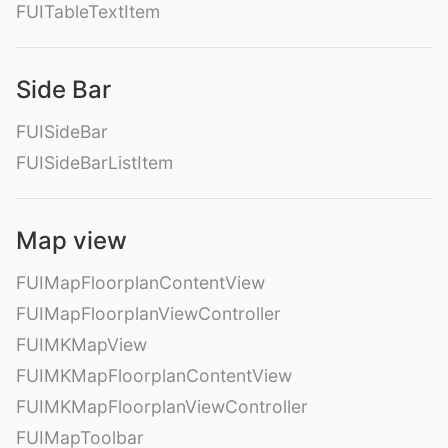
FUITableTextItem
Side Bar
FUISideBar
FUISideBarListItem
Map view
FUIMapFloorplanContentView
FUIMapFloorplanViewController
FUIMKMapView
FUIMKMapFloorplanContentView
FUIMKMapFloorplanViewController
FUIMapToolbar