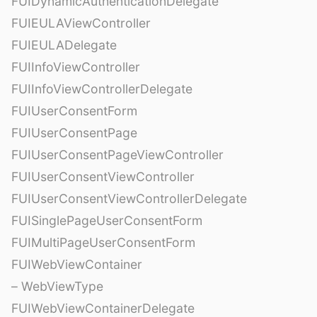
FUIDynamicAuthenticationDelegate
FUIEULAViewController
FUIEULADelegate
FUIInfoViewController
FUIInfoViewControllerDelegate
FUIUserConsentForm
FUIUserConsentPage
FUIUserConsentPageViewController
FUIUserConsentViewController
FUIUserConsentViewControllerDelegate
FUISinglePageUserConsentForm
FUIMultiPageUserConsentForm
FUIWebViewContainer
– WebViewType
FUIWebViewContainerDelegate