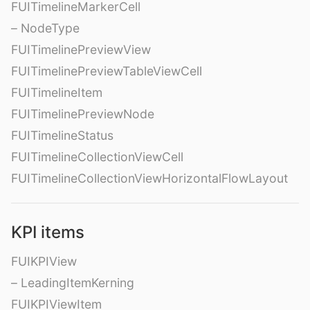
FUITimelineMarkerCell
– NodeType
FUITimelinePreviewView
FUITimelinePreviewTableViewCell
FUITimelineItem
FUITimelinePreviewNode
FUITimelineStatus
FUITimelineCollectionViewCell
FUITimelineCollectionViewHorizontalFlowLayout
KPI items
FUIKPIView
– LeadingItemKerning
FUIKPIViewItem