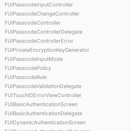
FUIPasscodeInputController
FUIPasscodeChangeController
FUIPasscodeController
FUIPasscodeControllerDelegate
FUIPasscodeControllerError
FUIPrivateEncryptionKeyGenerator
FUIPasscodeInputMode
FUIPasscodePolicy
FUIPasscodeRule
FUIPasscodeValidationDelegate
FUITouchIDErrorViewController
FUIBasicAuthenticationScreen
FUIBasicAuthenticationDelegate
FUIDynamicAuthenticationScreen