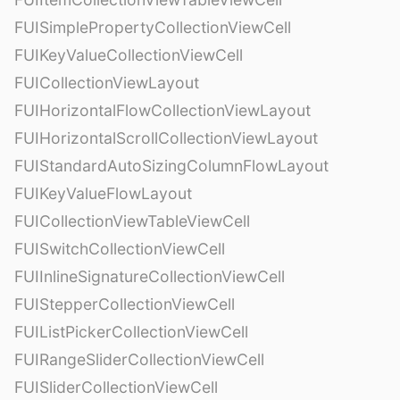
FUISimplePropertyCollectionViewCell
FUIKeyValueCollectionViewCell
FUICollectionViewLayout
FUIHorizontalFlowCollectionViewLayout
FUIHorizontalScrollCollectionViewLayout
FUIStandardAutoSizingColumnFlowLayout
FUIKeyValueFlowLayout
FUICollectionViewTableViewCell
FUISwitchCollectionViewCell
FUIInlineSignatureCollectionViewCell
FUIStepperCollectionViewCell
FUIListPickerCollectionViewCell
FUIRangeSliderCollectionViewCell
FUISliderCollectionViewCell