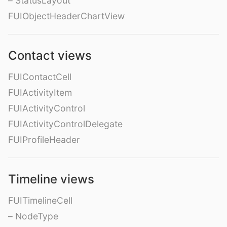
– StatusLayout
FUIObjectHeaderChartView
Contact views
FUIContactCell
FUIActivityItem
FUIActivityControl
FUIActivityControlDelegate
FUIProfileHeader
Timeline views
FUITimelineCell
– NodeType