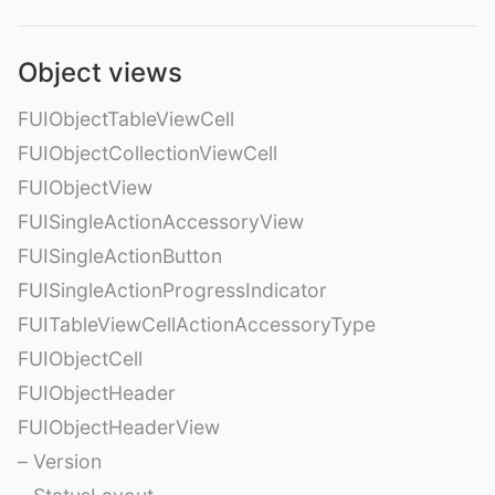
Object views
FUIObjectTableViewCell
FUIObjectCollectionViewCell
FUIObjectView
FUISingleActionAccessoryView
FUISingleActionButton
FUISingleActionProgressIndicator
FUITableViewCellActionAccessoryType
FUIObjectCell
FUIObjectHeader
FUIObjectHeaderView
– Version