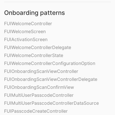
Onboarding patterns
FUIWelcomeController
FUIWelcomeScreen
FUIActivationScreen
FUIWelcomeControllerDelegate
FUIWelcomeControllerState
FUIWelcomeControllerConfigurationOption
FUIOnboardingScanViewController
FUIOnboardingScanViewControllerDelegate
FUIOnboardingScanConfirmView
FUIMultiUserPasscodeController
FUIMultiUserPasscodeControllerDataSource
FUIPasscodeCreateController