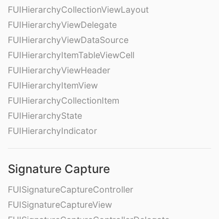
FUIHierarchyCollectionViewLayout
FUIHierarchyViewDelegate
FUIHierarchyViewDataSource
FUIHierarchyItemTableViewCell
FUIHierarchyViewHeader
FUIHierarchyItemView
FUIHierarchyCollectionItem
FUIHierarchyState
FUIHierarchyIndicator
Signature Capture
FUISignatureCaptureController
FUISignatureCaptureView