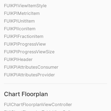
FUIKPIViewItemStyle
FUIKPIMetricItem
FUIKPIUnitItem
FUIKPIIconItem
FUIKPIFractionItem
FUIKPIProgressView
FUIKPIProgressViewSize
FUIKPIHeader
FUIKPIAttributesConsumer
FUIKPIAttributesProvider
Chart Floorplan
FUIChartFloorplanViewController