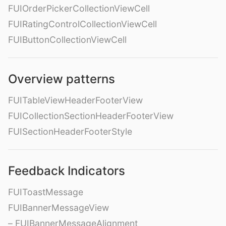
FUIOrderPickerCollectionViewCell
FUIRatingControlCollectionViewCell
FUIButtonCollectionViewCell
Overview patterns
FUITableViewHeaderFooterView
FUICollectionSectionHeaderFooterView
FUISectionHeaderFooterStyle
Feedback Indicators
FUIToastMessage
FUIBannerMessageView
– FUIBannerMessageAlignment