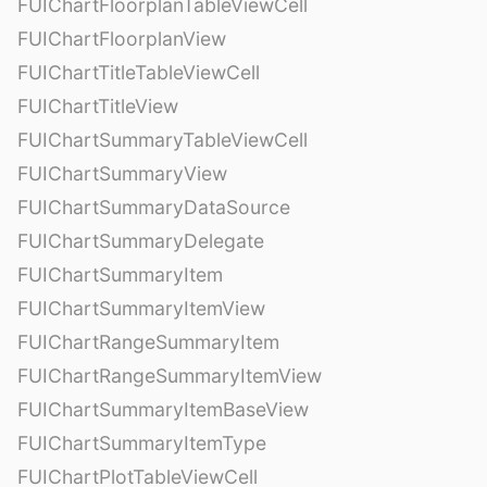
FUIChartFloorplanTableViewCell
FUIChartFloorplanView
FUIChartTitleTableViewCell
FUIChartTitleView
FUIChartSummaryTableViewCell
FUIChartSummaryView
FUIChartSummaryDataSource
FUIChartSummaryDelegate
FUIChartSummaryItem
FUIChartSummaryItemView
FUIChartRangeSummaryItem
FUIChartRangeSummaryItemView
FUIChartSummaryItemBaseView
FUIChartSummaryItemType
FUIChartPlotTableViewCell